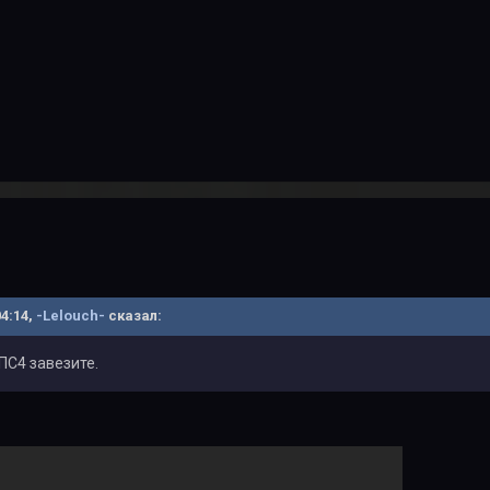
04:14,
-Lelouch-
сказал:
ПС4 завезите.