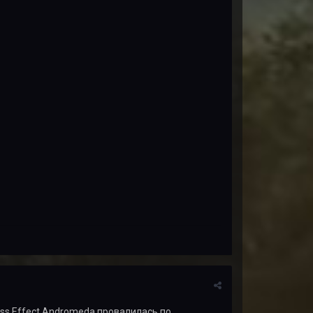
Mass Effect Andromeda провалилась по