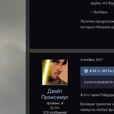
ждем, что бу
— BioWare
Логично предположи
которых обещали до
5 ноября, 2017
В 03.11.2017 в 
и рассказываете 
Двайт
А кто такие Райдер
Проксимус
Уровень: 8
Великая трилогия з
305
наизусть любую фра
370 сообщений