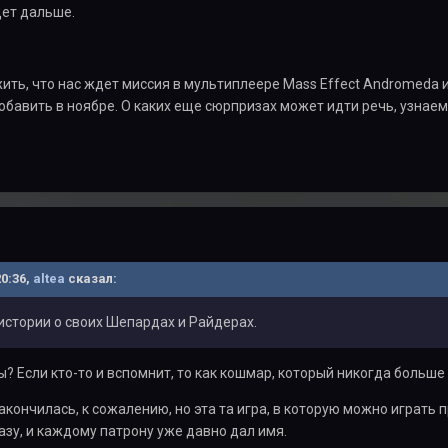
дет дальше.
ть, что нас ждет миссия в мультиплеере Mass Effect Andromeda 
бавить в ноябре. О каких еще сюрпризах может идти речь, узнае
20:36,
altea
сказал:
истории о своих Шепардах и Райдерах.
ы? Если кто-то и вспомнит, то как кошмар, который никогда больше
акончилась, к сожалению, но эта та игра, в которую можно играть
зу, и каждому патрону уже давно дал имя.