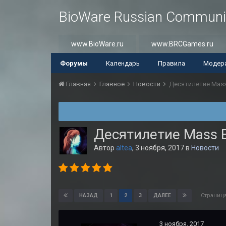
BioWare Russian Communi
www.BioWare.ru
www.BRCGames.ru
Форумы
Календарь
Правила
Модер
Главная
Главное
Новости
Десятилетие Mass
Десятилетие Mass E
Автор
altea
,
3 ноября, 2017
в
Новости
Страница
1
2
3
НАЗАД
ДАЛЕЕ
3 ноября, 2017