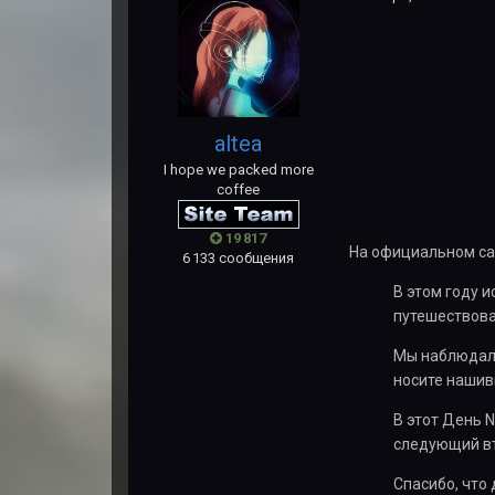
altea
I hope we packed more
coffee
19 817
На официальном са
6 133 сообщения
В этом году и
путешествова
Мы наблюдали
носите нашив
В этот День 
следующий вт
Спасибо, что