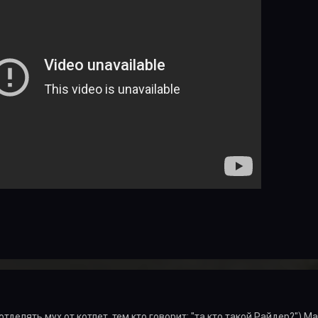
тделять мух от котлет, тем кто говорит: "та кто такой Райдер?") 