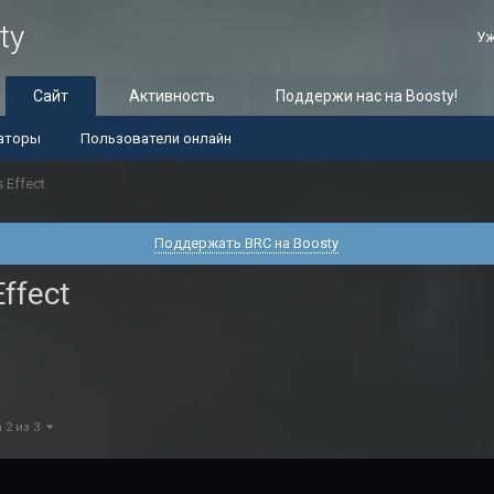
ty
Уж
Сайт
Активность
Поддержи нас на Boosty!
аторы
Пользователи онлайн
 Effect
Поддержать BRC на Boosty
ffect
 2 из 3