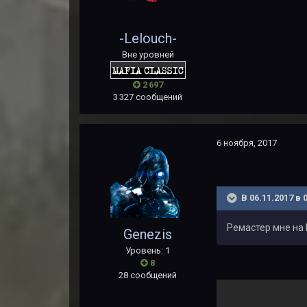
-Lelouch-
Вне уровней
2 697
3 327 сообщений
6 ноября, 2017
В 06.11.2017 в 
Ремастер мне на 
Genezis
Уровень: 1
8
28 сообщений