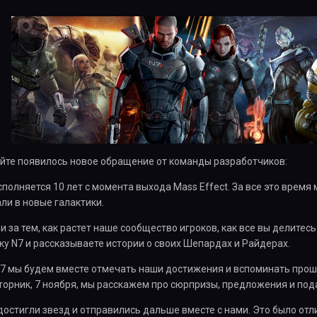
йте появилось новое обращение от команды разработчиков:
сполняется 10 лет с момента выхода Mass Effect. За все это время
ли в новые галактики.
 за тем, как растет наше сообщество игроков, как все вы делитесь
ку N7 и рассказываете истории о своих Шепардах и Райдерах.
N7 мы будем вместе отмечать наши достижения и вспоминать прош
орник, 7 ноября, мы расскажем про сюрпризы, предложения и пода
 достигли звезд и отправились дальше вместе с нами. Это было от