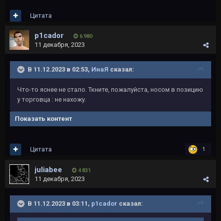
Цитата
p1cador
6 980
11 декабря, 2023
В 11.12.2023 в 02:53,
ИнаЯ
сказал:
Что-то яснее не стало. Ткните, пожалуйста, носом в позицию
у торговца : не нахожу.
Показать контент
Цитата
1
juliabee
4 831
11 декабря, 2023
В 11.12.2023 в 03:11,
p1cador
сказал: