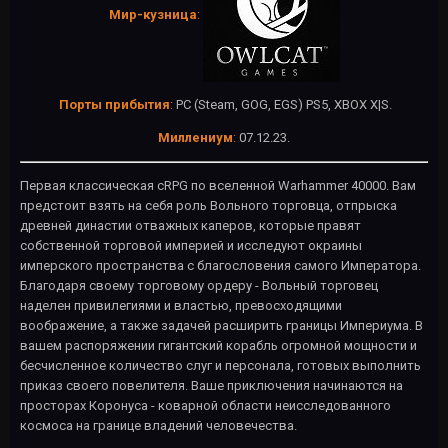
Мир-кузница
:
Порты прибытия
:
PC (Steam, GOG, EGS) PS5, XBOX X|S.
Миллениум
:
07.12.23.
Первая классическая cRPG по вселенной Warhammer 40000. Вам
предстоит взять на себя роль Вольного торговца, отпрыска
древней династии отважных каперов, которые правят
собственной торговой империей и исследуют окраины
имперского пространства с благословения самого Императора.
Благодаря своему торговому ордеру - Вольный торговец
наделен привилегиями и властью, превосходящими
воображение, а также задачей расширить границы Империума. В
вашем распоряжении гигантский корабль огромной мощности и
бесчисленное количество слуг и персонала, готовых выполнить
приказ своего повелителя. Ваше приключения начинаются на
просторах Коронуса - коварной области неисследованного
космоса на границе владений человечества.