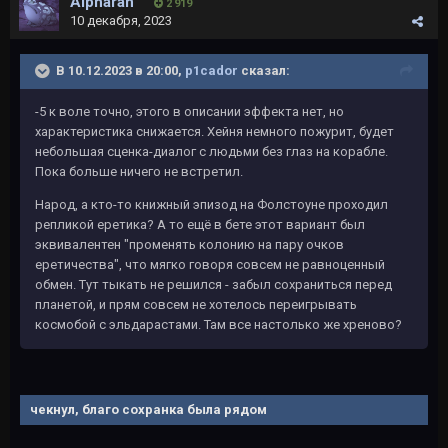
Alpharan
2 919
10 декабря, 2023
В 10.12.2023 в 20:00,
p1cador
сказал:
-5 к воле точно, этого в описании эффекта нет, но
характеристика снижается. Хейня немного пожурит, будет
небольшая сценка-диалог с людьми без глаз на корабле.
Пока больше ничего не встретил.
Народ, а кто-то книжный эпизод на Фолстоуне проходил
репликой еретика? А то ещё в бете этот вариант был
эквивалентен "променять колонию на пару очков
еретичества", что мягко говоря совсем не равноценный
обмен. Тут тыкать не решился - забыл сохраниться перед
планетой, и прям совсем не хотелось переигрывать
космобой с эльдарастами. Там все настолько же хреново?
чекнул, благо сохранка была рядом