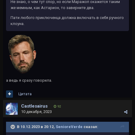
Не знаю, о чем тут спор, но если Маражоп окажется таким
же мемным, как Астарион, то заверните два.
Пати любого приключенца должна включать в себя ручного
клоуна.
а ведь я сразу говорила.
Цитата
Castlesairus
92
10 декабря, 2023
В 10.12.2023 в 20:12,
SenioreVerde
сказал: