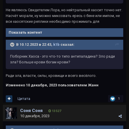
Не являюсь Свидетелем Лора, но нейтральный хаосит точно нет.
Насчёт морали, ну можно миксовать ересь с бене или импом, не
все хаосятские реплики необходимо прожимать для
Показать контент
В 10.12.2023 в 22:43,
k1b
сказал:
Поборник Хаоса - это что-то типо антипаладина? Зло ради
зла? Больше крови богам крови?
Ради зла, власти, силы, кровищи и всего весёлого.
Изменено
10 декабря, 2023
пользователем Жанн
Цитата
1
Соня Соня
13 527
10 декабря, 2023