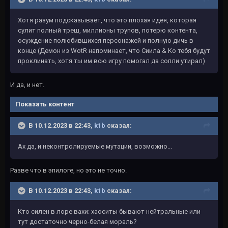
Хотя разум подсказывает, что это плохая идея, которая
сулит полный треш, миллионы трупов, потерю контента,
осуждение полюбившихся персонажей и полную дичь в
конце (Демон из WotR напоминает, что Сиила & Ko тебя будут
проклинать, хотя ты им всю игру помогал да сопли утирал)
И да, и нет.
Показать контент
В 10.12.2023 в 22:43,
k1b
сказал:
Ах да, и неконтролируемые мутации, возможно...
Разве что в эпилоге, но это не точно.
В 10.12.2023 в 22:43,
k1b
сказал:
Кто силен в лоре вахи: хаоситы бывают нейтральные или
тут достаточно черно-белая мораль?