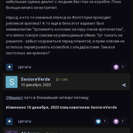
небольшая сценка-диалог с людьми без глаз на корабле. Пока
больше ничего не встретил.
Народ, а кто-то книжный эпизод на Фолстоуне проходил
репликой еретика? А то ещё в бете этот вариант был
эквивалентен "променять колонию на пару очков еретичества",
что мягко говоря совсем не равноценный обмен. Тут тыкать не
решился - забыл сохраниться перед планетой, и прям совсем не
хотелось переигрывать космобой с эльдарастами. Там все
настолько же хреново?
Цитата
1
SenioreVerde
1 284
10 декабря, 2023
Обещают
патч в ближайший четверг-пятницу.
Изменено
10 декабря, 2023
пользователем SenioreVerde
Цитата
1
1