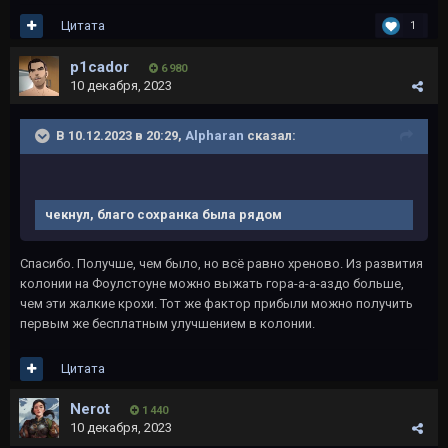
Цитата
1
p1cador
6 980
10 декабря, 2023
В 10.12.2023 в 20:29,
Alpharan
сказал:
чекнул, благо сохранка была рядом
Спасибо. Получше, чем было, но всё равно хреново. Из развития
колонии на Фоулстоуне можно выжать гора-а-а-аздо больше,
чем эти жалкие крохи. Тот же фактор прибыли можно получить
первым же бесплатным улучшением в колонии.
Цитата
Nerot
1 440
10 декабря, 2023