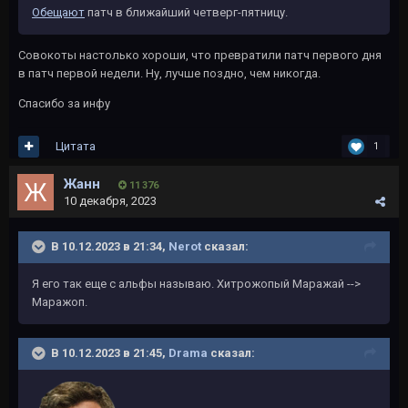
Обещают
патч в ближайший четверг-пятницу.
Совокоты настолько хороши, что превратили патч первого дня
в патч первой недели. Ну, лучше поздно, чем никогда.
Спасибо за инфу
Цитата
1
Жанн
11 376
10 декабря, 2023
В 10.12.2023 в 21:34,
Nerot
сказал:
Я его так еще с альфы называю. Хитрожопый Маражай -->
Маражоп.
В 10.12.2023 в 21:45,
Drama
сказал: