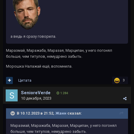
а ведь я сразу говорила.
Маразмай, Маражаба, Маразая, Марципан, у него погонял
больше, чем титулов, немудрено забыть.
Морошка Налажай ещё, вспомнила.
Цитата
3
SenioreVerde
1 284
10 декабря, 2023
В 10.12.2023 в 21:52,
Жанн
сказал:
Маразмай, Маражаба, Маразая, Марципан, у него погонял
больше, чем титулов, немудрено забыть.