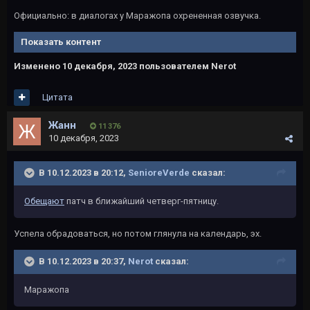
Официально: в диалогах у Маражопа охрененная озвучка.
Показать контент
Изменено
10 декабря, 2023
пользователем Nerot
Цитата
Жанн
11 376
10 декабря, 2023
В 10.12.2023 в 20:12,
SenioreVerde
сказал:
Обещают
патч в ближайший четверг-пятницу.
Успела обрадоваться, но потом глянула на календарь, эх.
В 10.12.2023 в 20:37,
Nerot
сказал:
Маражопа