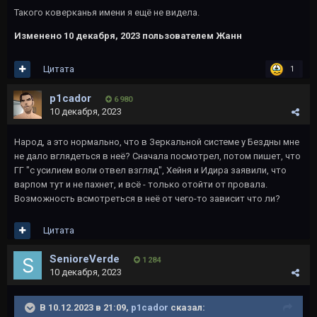
Такого коверканья имени я ещё не видела.
Изменено
10 декабря, 2023
пользователем Жанн
Цитата
1
p1cador
6 980
10 декабря, 2023
Народ, а это нормально, что в Зеркальной системе у Бездны мне
не дало вглядеться в неё? Сначала посмотрел, потом пишет, что
ГГ "с усилием воли отвел взгляд", Хейня и Идира заявили, что
варпом тут и не пахнет, и всё - только отойти от провала.
Возможность всмотреться в неё от чего-то зависит что ли?
Цитата
SenioreVerde
1 284
10 декабря, 2023
В 10.12.2023 в 21:09,
p1cador
сказал: