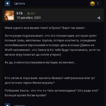
Цитата
1
k1b
227
10 декабря, 2023
Меня одного все время тянет в Ересь? Варп так манит...
Хотя разум подсказывает, что это плохая идея, которая сулит
полный треш, миллионы трупов, потерю контента, осуждение
полюбившихся персонажей и полную дичь в конце (Демон из
WotR напоминает, что Сиила & Ko тебя будут проклинать, хотя ты
им всю игру помогал да сопли утирал)
Ах да, и неконтролируемые мутации, возможно...
Кто силен в лоре вахи: хаоситы бывают нейтральные или тут
достаточно черно-белая мораль?
Поборник Хаоса - это что-то типо антипаладина? Зло ради зла?
Больше крови богам крови?
Цитата