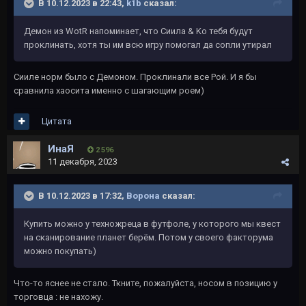
В 10.12.2023 в 22:43,
k1b
сказал:
Демон из WotR напоминает, что Сиила & Ko тебя будут
проклинать, хотя ты им всю игру помогал да сопли утирал
Сииле норм было с Демоном. Проклинали все Рой. И я бы
сравнила хаосита именно с шагающим роем)
Цитата
ИнаЯ
2 596
11 декабря, 2023
В 10.12.2023 в 17:32,
Ворона
сказал:
Купить можно у техножреца в футфоле, у которого мы квест
на сканирование планет берём. Потом у своего факторума
можно покупать)
Что-то яснее не стало. Ткните, пожалуйста, носом в позицию у
торговца : не нахожу.