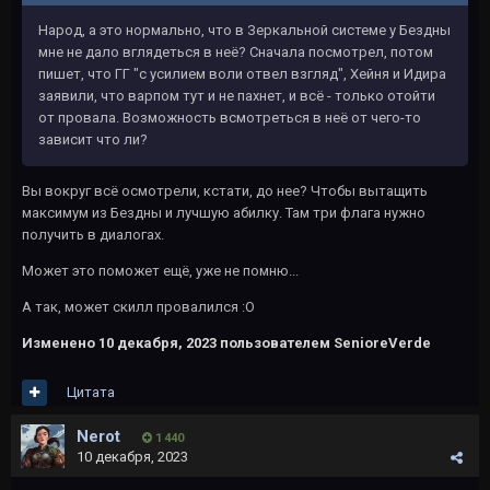
Народ, а это нормально, что в Зеркальной системе у Бездны
мне не дало вглядеться в неё? Сначала посмотрел, потом
пишет, что ГГ "с усилием воли отвел взгляд", Хейня и Идира
заявили, что варпом тут и не пахнет, и всё - только отойти
от провала. Возможность всмотреться в неё от чего-то
зависит что ли?
Вы вокруг всё осмотрели, кстати, до нее? Чтобы вытащить
максимум из Бездны и лучшую абилку. Там три флага нужно
получить в диалогах.
Может это поможет ещё, уже не помню...
А так, может скилл провалился
:О
Изменено
10 декабря, 2023
пользователем SenioreVerde
Цитата
Nerot
1 440
10 декабря, 2023