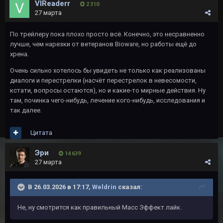
VlReaderr
2 310
27 марта
По трейлеру пока плохо просто всё. Конечно, это несравненно
лучше, чем нарезки от ветеранов Bioware, но работы ещё до
хрена.
Очень сильно хотелось бы увидеть не только как реализованы
диалоги и перестрелки (насчёт перестрелок в невесомости,
кстати, вопросы остаются), но и какие-то мирные действия. Ну
там, починка чего-нибудь, лечение кого-нибудь, исследования и
так далее.
Цитата
Эри
14 639
27 марта
В 26.03.2026 в 17:17,
Weldrin
сказал:
Не, ну смотрится как правильный Масс Эффект лайк.