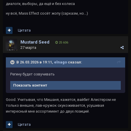
диалоги, выборы, да ещё и без колеса
ну всё, Mass Effect сосёт жопу (сарказм, но...)
Цитата
Mustard Seed
25 606
27 марта
В 26.03.2026 в 19:11,
elnago
сказал:
Регину будет озвучивать
Показать контент
Good. Учитывая, что Мишаня, кажется, вайбит Алистером не
только внешне, лав-кружок скукоживается, усушивая
интересный мне ассортимент до двух
позиций
.
Цитата