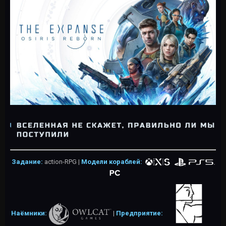
Задание:
action-RPG
|
Модели кораблей:
Наёмники:
|
Предприятие: