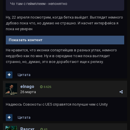
Чо там с геймплеем - непонятно
Ну, 22 апреля посмотрим, когда бетка выйдет. Выглядит немного
дубово пока что, но думаю не страшно. И насчет интерфейса я
пока не уверен
Показать контент
Не нравится, что иконки сопартийцев в разных углах, немного
неудобно как по мне. Ну и в середине тоже пока выглядит
странно, но, думаю, это все доработают еще к релизу.
Цитата
elnago
6 626
26 марта
Надеюсь Совокоты с UE5 справятся получше чем с Unity
Цитата
Rascyr
63