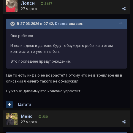
Лолси
2 637
27 марта
В 27.03.2026 в 07:42,
Drama
сказал:
Она ребенок.
И если здесь и дальше будут обсуждать ребенка в этом
контексте, то улетят в бан.
Это последнее предупреждение.
Где то есть инфа о ее возрасте? Потому что не в трейлере ни в
описании я ничего такого не обнаружил.
Ну что ж, дилемму это конечно упростит.
Цитата
Мейс
230
27 марта