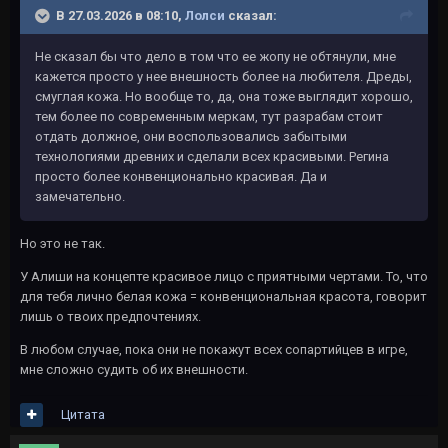
В 27.03.2026 в 08:10,
Лолси
сказал:
Не сказал бы что дело в том что ее жопу не обтянули, мне
кажется просто у нее внешность более на любителя. Дреды,
смуглая кожа. Но вообще то, да, она тоже выглядит хорошо,
тем более по современным меркам, тут разрабам стоит
отдать должное, они воспользовались забытыми
технологиями древних и сделали всех красивыми. Регина
просто более конвенционально красивая. Да и
замечательно.
Но это не так.
У Алиши на концепте красивое лицо с приятными чертами. То, что
для тебя лично белая кожа = конвенциональная красота, говорит
лишь о твоих предпочтениях.
В любом случае, пока они не покажут всех сопартийцев в игре,
мне сложно судить об их внешности.
Цитата