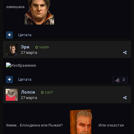
замешана
Цитата
Эри
14 639
27 марта
Цитата
2
Лолси
2 637
27 марта
Хммм... Блондинка или Рыжая?
Или очкастая