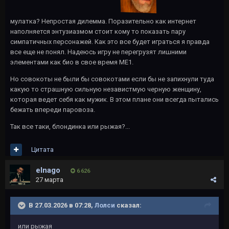
мулатка? Непростая дилемма. Поразительно как интернет
наполняется энтузиазмом стоит кому то показать пару
симпатичных персонажей. Как это все будет играться я правда
все еще не понял. Надеюсь игру не перегрузят лишними
элементами как био в свое время МЕ1.
Но совокоты не были бы совокотами если бы не запихнули туда
какую то страшную сильную независтмую черную женщину,
которая ведет себя как мужик. В этом плане они всегда пытались
бежать впереди паровоза.
Так все таки, блондинка или рыжая?...
Цитата
elnago
6 626
27 марта
В 27.03.2026 в 07:28,
Лолси
сказал:
или рыжая