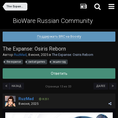
The Expanse: Osiris Reborn
BioWare Russian Community
Поддержать BRC на Boosty
The Expanse: Osiris Reborn
Автор
RuzMad
,
8 июня, 2025
в
The Expanse: Osiris Reborn
the expanse
owlcat games
экшен-rpg
Ответить
НАЗАД
ДАЛЕЕ
Страница 13 из 33
RuzMad
8 251
8 июня, 2025