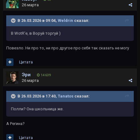
26 марта
В 26.03.2026 в 09:04,
Weldrin
сказал:
В WotR'e, в Воруй торгуй )
Повезло. Ни про то, ни про другое про себя так сказать не могу
Цитата
Эри
14 639
26 марта
В 26.03.2026 в 17:40,
Tanatos
сказал:
Полли? Она школьница же.
А Регина?
Цитата