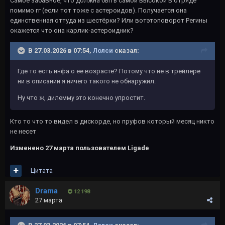
Самое забавное, что должна быть самой высокой в отряде
помимо гг (если тот тоже с астероидов). Получается она
единственная оттуда из шестёрки? Или вотэтоповорот Регины
окажется что она карлик-астероидник?
В 27.03.2026 в 07:54,
Лолси
сказал:
Где то есть инфа о ее возрасте? Потому что не в трейлере
ни в описании я ничего такого не обнаружил.
Ну что ж, дилемму это конечно упростит.
Кто то что то видел в дискорде, но пруфов который месяц никто
не несет
Изменено
27 марта
пользователем Ligade
Цитата
Drama
12 198
27 марта