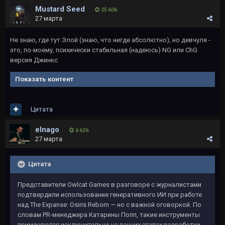
Mustard Seed
25 606
27 марта
Не знаю, где тут Элой (знаю, что нигде абсолютно), но девчуля -
это, по-моему, психически стабильная (надеюсь) NG или ChG
версия Джинкс
Показать контент
Цитата
elnago
6 626
27 марта
Цитата
Представители Owlcat Games в разговоре с журналистами
подтвердили использование генеративного ИИ при работе
над The Expanse: Osiris Reborn — но с важной оговоркой. По
словам PR-менеджера Катарины Попп, такие инструменты
применяются исключительно на ранних этапах разработки.