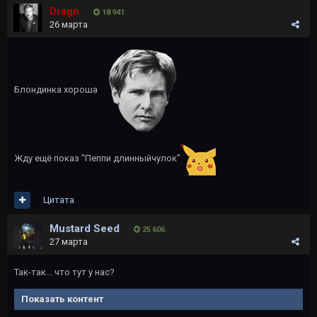
Dragn
18 941
26 марта
Блондинка хороша
Жду ещё показ "Пеппи длинныйчулок"
Цитата
Mustard Seed
25 606
27 марта
Так-так... что тут у нас?
Показать контент