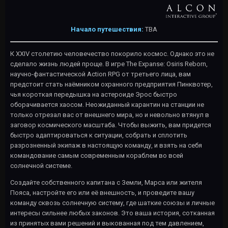
Начало путешествия:
TBA
К XXIV столетию человечество покорило космос. Однако это не
сделало жизнь людей проще. В игре The Expanse: Osiris Reborn,
научно-фантастической Action RPG от третьего лица, вам
предстоит стать наёмником охранного предприятия Пинквотер,
чья короткая передышка на астероиде Эрос быстро
оборачивается хаосом. Неожиданный карантин на станции не
только отрезал вас от внешнего мира, но и невольно втянул в
заговор космического масштаба. Чтобы выжить, вам придется
быстро адаптироваться к ситуации, собрать и сплотить
разрозненный экипаж в настоящую команду, и взять на себя
командование самым современным кораблем во всей
солнечной системе.
Создайте собственного капитана с Земли, Марса или жителя
Пояса, настройте его или её внешность, и проведите вашу
команду сквозь солнечную систему, где шаткие союзы и личные
интересы сильнее любых законов. Это ваша история, сотканная
из принятых вами решений и выкованная под тем давлением,