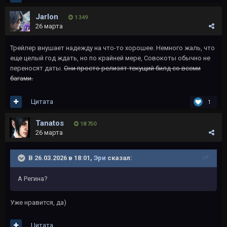
Jarlon
1 349
26 марта
Трейлер внушает надежду на что-то хорошее. Немного жаль, что
еще целый год ждать, но по крайней мере, Совокоты обычно не
переносят даты.
Они просто релизят текущий билд со всеми
багами.
Цитата
1
Tanatos
18 750
26 марта
В 26.03.2026 в 18:01,
Эри
сказал:
А Регина?
Уже нравится, да)
Цитата