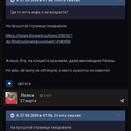
В 27.03.2026 в 07:54,
Лолси
сказал:
Где то есть инфа о ее возрасте?
На прошлой странице скидывали.
https://forum.bioware.ru/topic/35010/?
do=findComment&comment=4180950
Алиша, бтв, на концепте красивая, даже миловиднее Регины.
Но увы, её жопу не обтянули, и никто красоты не заметил.
Цитата
Лолси
2 637
27 марта
В 27.03.2026 в 07:56,
Drama
сказал:
На прошлой странице скидывали.