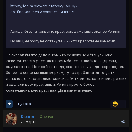
https://forum.bioware.ru/topic/35010/?
do=findComment&comment=4180950
Алиша, бтв, на концепте красивая, даже миловиднее Регины.
Но увы, её жопу не обтянули, и никто красоты не заметил.
Не сказал бы что дело в том что ее жопу не обтянули, мне
кажется просто у нее внешность более на любителя. Дреды,
смуглая кожа. Но вообще то, да, она тоже выглядит хорошо, тем
более по современным меркам, тут разрабам стоит отдать
должное, они воспользовались забытыми технологиями древних
и сделали всех красивыми. Регина просто более
конвенционально красивая. Да и замечательно.
Цитата
1
Drama
12 198
27 марта