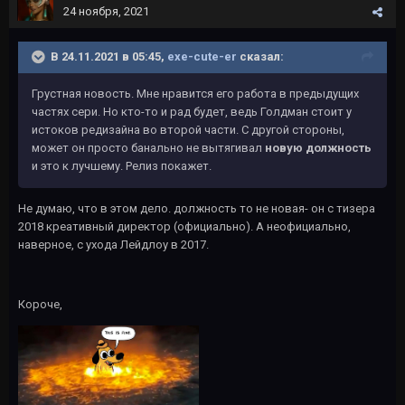
24 ноября, 2021
В 24.11.2021 в 05:45,
exe-cute-er
сказал:
Грустная новость. Мне нравится его работа в предыдущих
частях сери. Но кто-то и рад будет, ведь Голдман стоит у
истоков редизайна во второй части. С другой стороны,
может он просто банально не вытягивал
новую должность
и это к лучшему. Релиз покажет.
Не думаю, что в этом дело. должность то не новая- он с тизера
2018 креативный директор (официально). А неофициально,
наверное, с ухода Лейдлоу в 2017.
Короче,