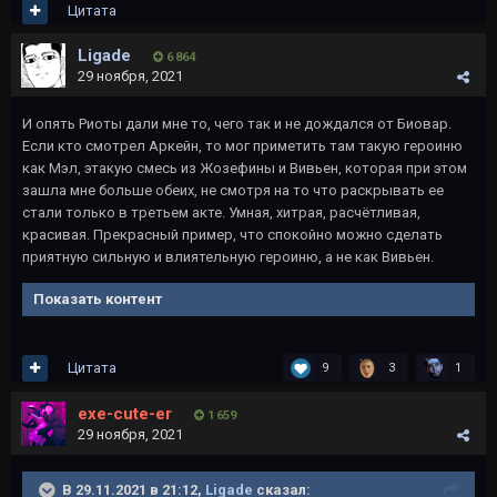
Цитата
Ligade
6 864
29 ноября, 2021
И опять Риоты дали мне то, чего так и не дождался от Биовар.
Если кто смотрел Аркейн, то мог приметить там такую героиню
как Мэл, этакую смесь из Жозефины и Вивьен, которая при этом
зашла мне больше обеих, не смотря на то что раскрывать ее
стали только в третьем акте. Умная, хитрая, расчётливая,
красивая. Прекрасный пример, что спокойно можно сделать
приятную сильную и влиятельную героиню, а не как Вивьен.
Показать контент
Цитата
9
3
1
exe-cute-er
1 659
29 ноября, 2021
В 29.11.2021 в 21:12,
Ligade
сказал: