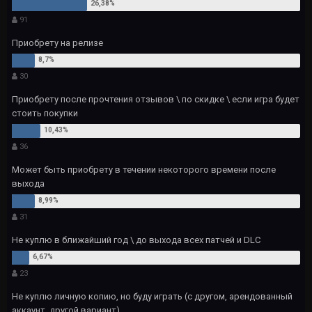
91
Приобрету на релизе
30
Приобрету после прочтения отзывов \ по скидке \ если игра будет
стоить покупки
36
Может быть приобрету в течении некоторого времени после
выхода
31
Не куплю в ближайший год \ до выхода всех патчей и DLC
23
Не куплю личную копию, но буду играть (с другом, арендованный
аккаунт, другой вариант)