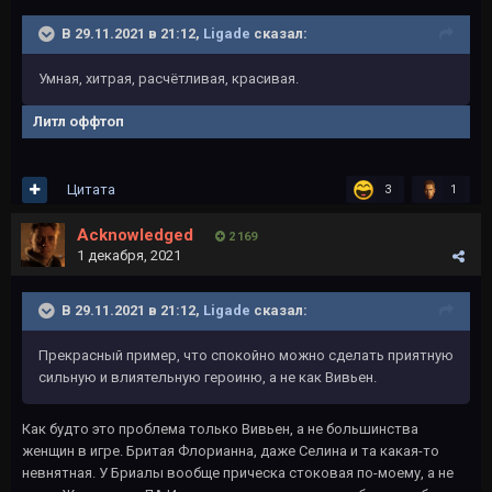
В 29.11.2021 в 21:12,
Ligade
сказал:
Умная, хитрая, расчётливая, красивая.
Литл оффтоп
Цитата
3
1
Acknowledged
2 169
1 декабря, 2021
В 29.11.2021 в 21:12,
Ligade
сказал:
Прекрасный пример, что спокойно можно сделать приятную
сильную и влиятельную героиню, а не как Вивьен.
Как будто это проблема только Вивьен, а не большинства
женщин в игре. Бритая Флорианна, даже Селина и та какая-то
невнятная. У Бриалы вообще прическа стоковая по-моему, а не