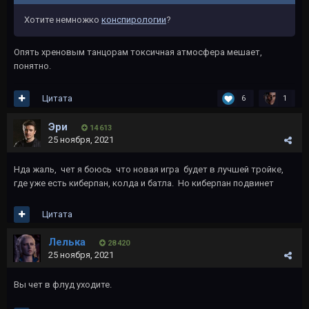
Хотите немножко
конспирологии
?
Опять хреновым танцорам токсичная атмосфера мешает,
понятно.
Цитата
6
1
Эри
14 613
25 ноября, 2021
Нда жаль, чет я боюсь что новая игра будет в лучшей тройке,
где уже есть киберпан, колда и батла. Но киберпан подвинет
Цитата
Лелька
28 420
25 ноября, 2021
Вы чет в флуд уходите.