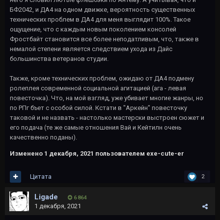
БФ2042, и ДА4 на одном движке, вероятность существенных
технических проблем в ДА4 для меня выглядит 100%. Такое
ощущение, что с каждым новым поколением консолей
Фростбайт становится все более неподатливым, что, также в
немалой степени является следствием ухода из Дайс
большинства ветеранов студии.
Также, кроме технических проблем, ожидаю от ДА4 подмену
ролеплея современной социальной агитацией (ага - левая
повесточка). Что, на мой взгляд, уже убивает многие жанры, но
по РПг бъет с особой силой. Кстати в "Аркейн" повесточку
таковой и не назвать - настолько мастерски выстроен сюжет и
его подача (те же самые отношения Вай и Кейтилн очень
качественно поданы).
Изменено
1 декабря, 2021
пользователем exe-cute-er
Цитата
2
Ligade
6 864
1 декабря, 2021