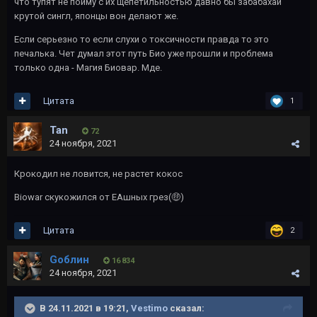
что тупят не пойму с их щепетильностью давно бы забабахаи
крутой сингл, японцы вон делают же.
Если серьезно то если слухи о токсичности правда то это
печалька. Чет думал этот путь Био уже прошли и проблема
только одна - Магия Биовар. Мде.
Цитата
1
Tan
72
24 ноября, 2021
Крокодил не ловится, не растет кокос
Biowar скукожился от EAшных грез(
🤑
)
Цитата
2
Gоблин
16 834
24 ноября, 2021
В 24.11.2021 в 19:21,
Vestimo
сказал: