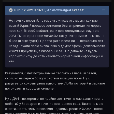
В 01.12.2021 в 16:10,
Acknowledged
сказал:
Но только первый, потому что у них в это время как раз
самый бурный процесс ретконов был и приведения лора в
порядок. Второй выйдет, если не в следующем году, то в
2023. Пивовары тоже
могли бы
так: у них времени не меньше
было (и еще будет). Просто рито всего лишь несколько лет
назад начали свою экспансию в другие сферы деятельности
и хотят преуспеть, а биовары с еа... Но давайте не будем"
хоронить" игру до хоть какой-то нормальной информации о
ней.
Разумеется, 6 лет потрачены не столько на первый сезон,
сколько на переработку и систематизацию лора. Ну и,
разумеется концептуализацию стиля ЛоЛа, который в сериале
потрясает, в хорошем смысле.
Ну а ДА4 я не хороню, но крайне скептичен в ожиданиях после
событий у Биоваров в течение последнего года. Также на мою
скептичность сильно повлиял недавний релиз БФ2042. После
него я словил лютые флешбэки по Антему. А учитывая, что и