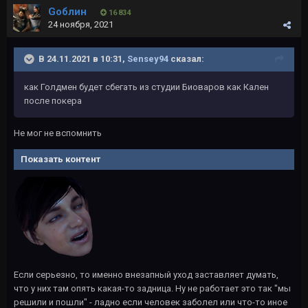
Gоблин
16 834
24 ноября, 2021
В 24.11.2021 в 10:31,
Sensey94
сказал:
как Голдмен будет сбегать из студии Биоваров как Кален
после покера
Не мог не вспомнить
Показать контент
Если серьезно, то именно внезапный уход заставляет думать,
что у них там опять какая-то задница. Ну не работает это так "мы
решили и пошли" - ладно если человек заболел или что-то иное