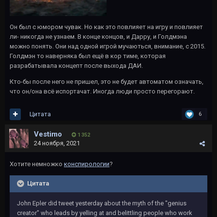
Он был с юмором чувак. Но как это повлияет на игру и повлияет
ли- никогда не узнаем. В конце концов, и Дарру, и Голдмэна
можно понять. Они над одной игрой мучаються, внимание, с 2015.
Голдмэн то наверняка был ещё в кор тиме, которая
разрабатывала концепт после выхода ДАИ.
Кто-бы после него не пришел, это не будет автоматом означать,
что он/она всё испортачат. Иногда люди просто перегорают.
Цитата
6
Vestimo
1 352
24 ноября, 2021
Хотите немножко
конспирологии
?
Цитата
John Epler did tweet yesterday about the myth of the "genius
creator" who leads by yelling at and belittling people who work