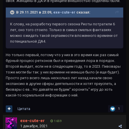
своя. Женщины в ДА:И в принципе внешностью обделены были.
В 29.11.2021 в 23:09,
exe-cute-er
сказал:
К слову, на разработку первого сезона Риоты потратили 6
лет, оно того стоило. Только в самых смелых фантазиях
можно ожидать такой окупаемости вложенного времени от
потенциальной ДА4.
Но только первый, потому что у них в это время как раз самый
бурный процесс ретконов был и приведения лора в порядок.
Второй выйдет, если не в следующем году, то в 2023. Пивовары
тоже
могли бы
так: у них времени не меньше было (и еще будет).
Просто рито всего лишь несколько лет назад начали свою
экспансию в другие сферы деятельности и хотят преуспеть, а
биовары с еа... Но давайте не будем" хоронить" игру до хоть
какой-то нормальной информации о ней.
Цитата
1
exe-cute-er
1 659
1 декабря, 2021