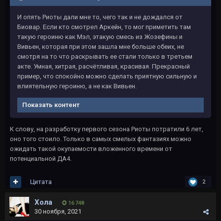
И опять Риоты дали мне то, чего так и не дождался от
Биовар. Если кто смотрел Аркейн, то мог приметить там
такую героиню как Мэл, этакую смесь из Жозефины и
Вивьен, которая при этом зашла мне больше обеих, не
смотря на то что раскрывать ее стали только в третьем
акте. Умная, хитрая, расчётливая, красивая. Прекрасный
пример, что спокойно можно сделать приятную сильную и
влиятельную героиню, а не как Вивьен.
Показать контент
К слову, на разработку первого сезона Риоты потратили 6 лет,
оно того стоило. Только в самых смелых фантазиях можно
ожидать такой окупаемости вложенного времени от
потенциальной ДА4.
Цитата
2
Хола
16 748
30 ноября, 2021