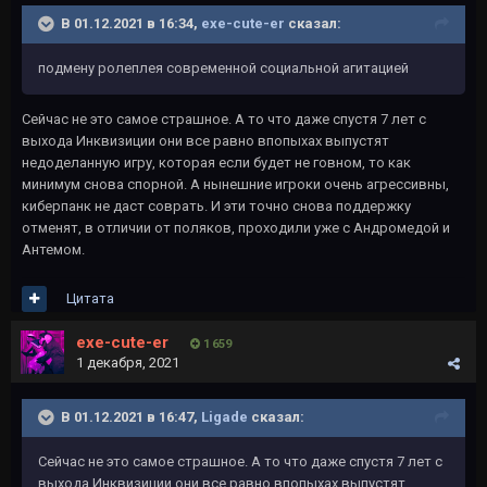
В 01.12.2021 в 16:34,
exe-cute-er
сказал:
подмену ролеплея современной социальной агитацией
Сейчас не это самое страшное. А то что даже спустя 7 лет с
выхода Инквизиции они все равно впопыхах выпустят
недоделанную игру, которая если будет не говном, то как
минимум снова спорной. А нынешние игроки очень агрессивны,
киберпанк не даст соврать. И эти точно снова поддержку
отменят, в отличии от поляков, проходили уже с Андромедой и
Антемом.
Цитата
exe-cute-er
1 659
1 декабря, 2021
В 01.12.2021 в 16:47,
Ligade
сказал:
Сейчас не это самое страшное. А то что даже спустя 7 лет с
выхода Инквизиции они все равно впопыхах выпустят