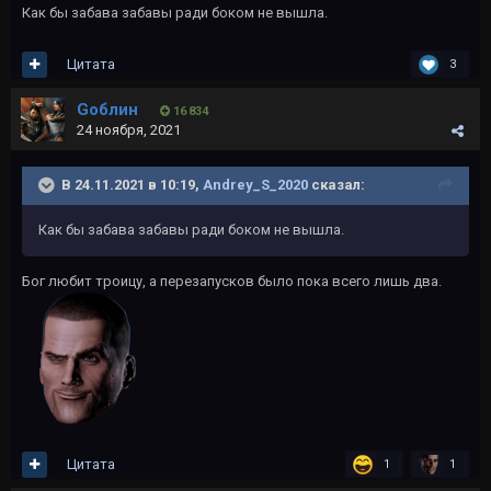
Как бы забава забавы ради боком не вышла.
Цитата
3
Gоблин
16 834
24 ноября, 2021
В 24.11.2021 в 10:19,
Andrey_S_2020
сказал:
Как бы забава забавы ради боком не вышла.
Бог любит троицу, а перезапусков было пока всего лишь два.
Цитата
1
1