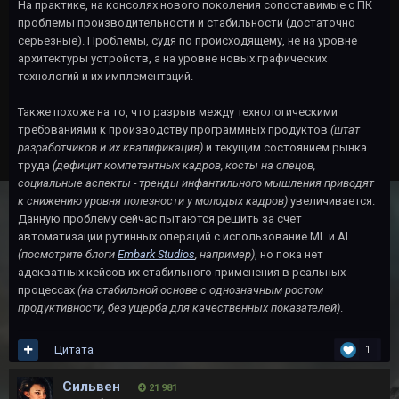
На практике, на консолях нового поколения сопоставимые с ПК
проблемы производительности и стабильности (достаточно
серьезные). Проблемы, судя по происходящему, не на уровне
архитектуры устройств, а на уровне новых графических
технологий и их имплементаций.
Также похоже на то, что разрыв между технологическими
требованиями к производству программных продуктов
(штат
разработчиков и их квалификация)
и текущим состоянием рынка
труда
(дефицит компетентных кадров, косты на спецов,
социальные аспекты - тренды инфантильного мышления приводят
к снижению уровня полезности у молодых кадров)
увеличивается.
Данную проблему сейчас пытаются решить за счет
автоматизации рутинных операций с использование ML и AI
(посмотрите блоги
Embark Studios
, например)
, но пока нет
адекватных кейсов их стабильного применения в реальных
процессах
(на стабильной основе с однозначным ростом
продуктивности, без ущерба для качественных показателей)
.
Цитата
1
Сильвен
21 981