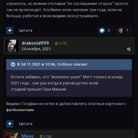
случилось, но всякие отставки "по соглашению сторон" просто
так не происходят. Особенно если человек три года, если не
больше, работал и всех видимо всё устраивало.
Цитата
2
1
drakonid999
4 772
24 ноября, 2021
В 24.11.2021 в 10:06,
Gоблин
сказал:
Кстати забавно, что "внезапно ушел" Мэтт только в конце
2021 года... как раз когда в руководство всей
студией пришел Гэри Маккей.
Видимо Голдман не хотел в да4 вставлять платные карточки с
футболистами
Цитата
Мина
5 765