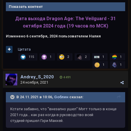
Показать контент
Дата выхода Dragon Age: The Veilguard - 31
октября 2024 года (19 часов по МСК)
Изменено
6 сентября, 2024
пользователем Налия
Цитата
115
1
2
2
1
1
1
1
Andrey_S_2020
4 491
24 ноября, 2021
В 24.11.2021 в 10:06,
Gоблин
сказал:
Кстати забавно, что "внезапно ушел" Мэтт только в конце
2021 года... как раз когда в руководство всей
студией пришел Гэри Маккей.