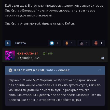
Ещё один уход. В этот раз- продюсер и директор записи актеров.
Она была с Биоваре 14 лет и режиссировала чуть ли не все
сессии звукозаписи с актерами.
Она была очень крутой. Ушла в студию Кейси.
Цитата
1
1
1
1
exe-cute-er
1 659
1 декабря, 2021
В 01.12.2021 в 19:58,
Gоблин
сказал:
Странно. С чего бы? Формально Фрост не подарок, но как
раз приближение консолей к ПК как по архитектуре, так и по
мощностям должно помогать лучше раскрывать его
сильные стороны и делать всё более сложные вещи. Это по
идее также должно относится и к работе с ДА4.