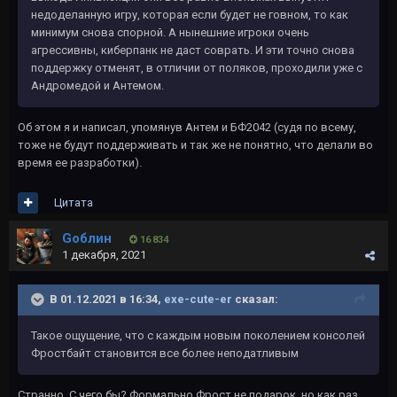
недоделанную игру, которая если будет не говном, то как
минимум снова спорной. А нынешние игроки очень
агрессивны, киберпанк не даст соврать. И эти точно снова
поддержку отменят, в отличии от поляков, проходили уже с
Андромедой и Антемом.
Об этом я и написал, упомянув Антем и БФ2042 (судя по всему,
тоже не будут поддерживать и так же не понятно, что делали во
время ее разработки).
Цитата
Gоблин
16 834
1 декабря, 2021
В 01.12.2021 в 16:34,
exe-cute-er
сказал:
Такое ощущение, что с каждым новым поколением консолей
Фростбайт становится все более неподатливым
Странно. С чего бы? Формально Фрост не подарок, но как раз