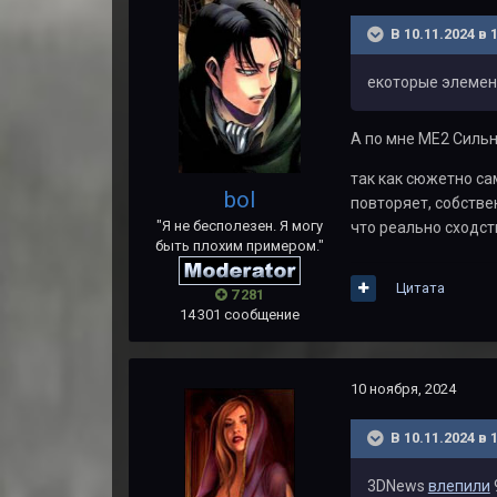
В 10.11.2024 в 
екоторые элемент
А по мне МЕ2 Сильн
так как сюжетно са
bol
повторяет, собстве
"Я не бесполезен. Я могу
что реально сходст
быть плохим примером."
Цитата
7 281
14 301 сообщение
10 ноября, 2024
В 10.11.2024 в 
3DNews
влепили