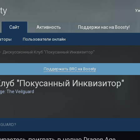
ty
Уж
Сайт
Активность
Поддержи нас на Boosty!
аторы
Пользователи онлайн
Дискуссионный Клуб "Покусанный Инквизитор"
Поддержать BRC на Boosty
луб "Покусанный Инквизитор"
ge: The Veilguard
ILGUARD?
бираетесь поиграть в новую Dragon Age