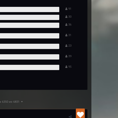
91
30
36
31
23
39
95
а 6350 из 6831