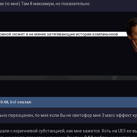
ак по мне) Там 8 максимум, но показательно.
вной сюжет и не менее затягивающие истории компаньонов
10:48,
bol
сказал:
ьно переоценен, по мне если бы не светофор мне 3 масс эффект к
али с коричневой субстанцией, как мне кажется. Хоть на UE5 ее вы