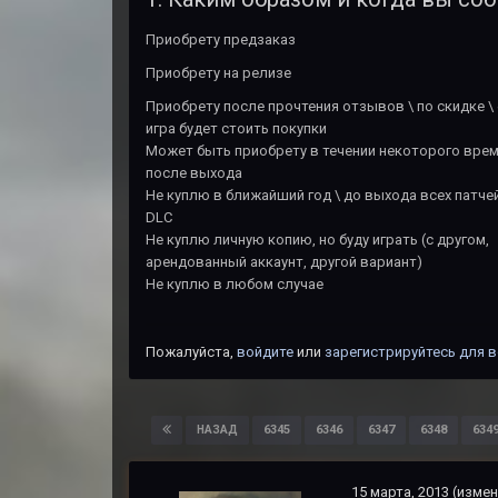
Приобрету предзаказ
Приобрету на релизе
Приобрету после прочтения отзывов \ по скидке \
игра будет стоить покупки
Может быть приобрету в течении некоторого вре
после выхода
Не куплю в ближайший год \ до выхода всех патчей
DLC
Не куплю личную копию, но буду играть (с другом,
арендованный аккаунт, другой вариант)
Не куплю в любом случае
Пожалуйста,
войдите
или
зарегистрируйтесь
для в
6345
6346
6347
6348
634
НАЗАД
15 марта, 2013
(измен