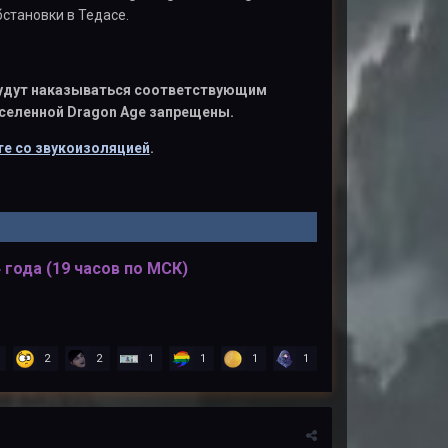
становки в Тедасе.
 будут наказываться соответствующим
вселенной Dragon Age запрещены.
е со звукоизоляцией
.
 года (19 часов по МСК)
2
2
1
1
1
1