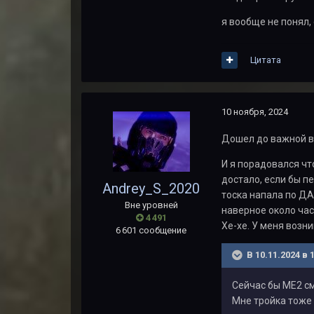
я вообще не понял, 
Цитата
10 ноября, 2024
Дошел до важной вс
И я порадовался чт
достало, если бы п
Andrey_S_2020
тоска напала по ДА
Вне уровней
наверное около час
4 491
Хе-хе. У меня возн
6 601 сообщение
В 10.11.2024 в 
Сейчас бы МЕ2 см
Мне тройка тоже 