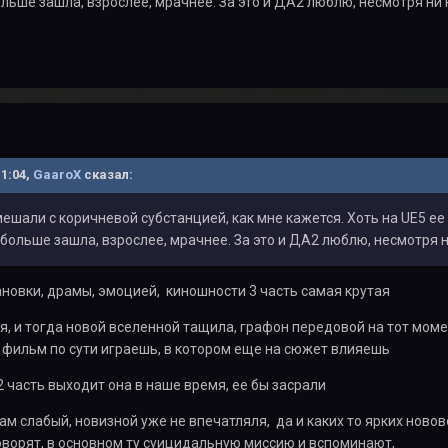
льше зашла, взрослее, мрачнее. За это и ДА2 люблю, несмотря ни н
11:04,
GaaroX
сказал:
ешали с коричневой субстанцией, как мне кажется. Хоть на UE5 ее 
больше зашла, взрослее, мрачнее. За это и ДА2 люблю, несмотря н
тановки, драмы, эмоцией, киношности 3 часть самая крутая
ая, и тогда новой вселенной тащила, графон передовой на тот мом
 фильм по сути играешь, в котором еще на сюжет влияешь
2 часть выходит она в наше время, ее бы засрали
ам слабый, новизной уже не впечатляля, да и каких то ярких новов
оворят, в основном ту суицидальную миссию и вспоминают,