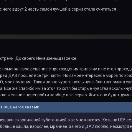
с чего вдруг 2 часть самой лучшей в серии стала считаться
тречи. До своего Инквизеныща) хе-хе.
о поменял свое решение с прохождения трилогии и не стал проход
еред ДАВ прошел все три части. Но самое интересное мороз по кож
О, мое почтение. Такая волна чувств нахлынула, блин вспомнил с
а. Все же спасибо им за это что хотя бы старые чувства всколыхнул
икло желание перепройти вообще всю серию. Жить оно будет думаю
11:04,
GaaroX
сказал:
ешали с коричневой субстанцией, как мне кажется. Хоть на UE5 ее 
больше зашла, взрослее, мрачнее. За это и ДА2 люблю, несмотря н