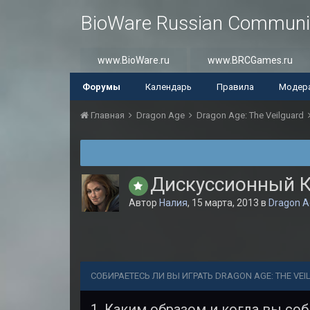
BioWare Russian Communi
www.BioWare.ru
www.BRCGames.ru
Форумы
Календарь
Правила
Модер
Главная
Dragon Age
Dragon Age: The Veilguard
Дискуссионный К
Автор
Налия
,
15 марта, 2013
в
Dragon A
СОБИРАЕТЕСЬ ЛИ ВЫ ИГРАТЬ DRAGON AGE: THE VE
1. Каким образом и когда вы со