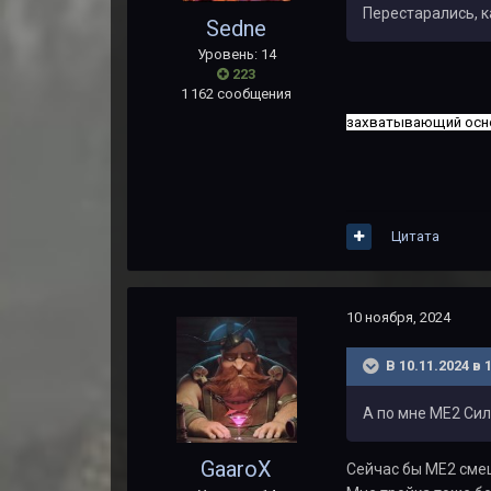
Перестарались, к
Sedne
Уровень: 14
223
1 162 сообщения
захватывающий осно
Цитата
10 ноября, 2024
В 10.11.2024 в 
А по мне МЕ2 Сил
GaaroX
Сейчас бы МЕ2 смеш