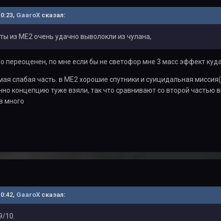
10:23,
GaaroX
сказал:
ы из МЕ2 очень удачно выволокли из чулана,
о переоценен, по мне если бы не светофор мне 3 масс эффект куд
мая слабая часть. в МЕ2 хорошие спутники и суицидальная миссия
нно концепцию туже взяли, так что сравнивают со второй частью вн
в много
10:42,
GaaroX
сказал:
9/10.