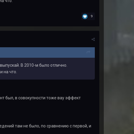
а что.
9
выпускай. В 2010-м было отлично.
и на что.
ент был, в совокупности тоже вау эффект
едений там не было, по сравнению с первой, и