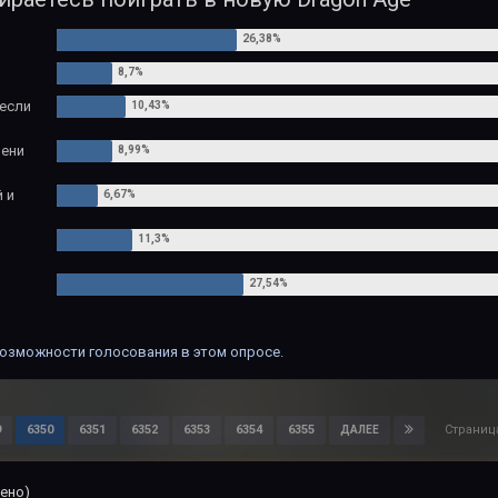
 если
мени
 и
озможности голосования в этом опросе.
Страниц
9
6350
6351
6352
6353
6354
6355
ДАЛЕЕ
ено)