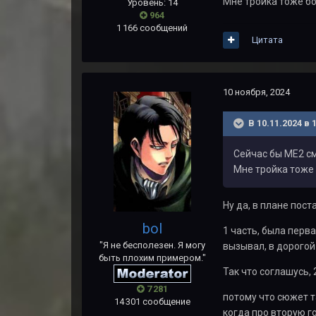
Мне тройка тоже бо
Уровень: 14
964
1 166 сообщений
Цитата
10 ноября, 2024
В 10.11.2024 в 
Сейчас бы МЕ2 см
Мне тройка тоже 
Ну да, в плане пос
bol
1 часть, была перв
"Я не бесполезен. Я могу
вызывал, в дорогой
быть плохим примером."
Так что соглашусь, 
7 281
потому что сюжет т
14 301 сообщение
когда про вторую г