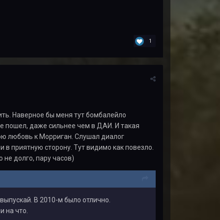
1
ить. Наверное бы меня тут бомбалейло
е пошел, даже сильнее чем в ДАИ. И такая
вою любовь к Морриган. Слушал диалог
и в приятную сторону. Тут видимо как повезло.
 не долго, пару часов)
выпускай. В 2010-м было отлично.
и на что.