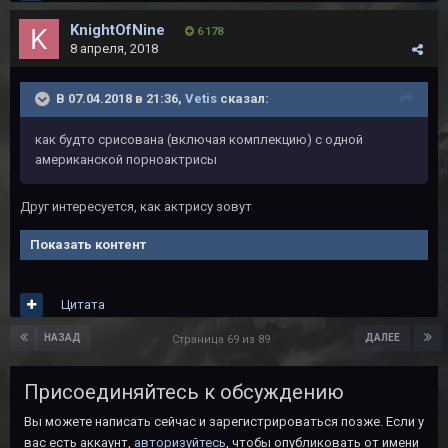
KnightOfNine
6 178
8 апреля, 2018
В 07.04.2018 в 21:36,
Vetis
сказал:
как будто срисована (включая комплекцию) с одной
американской порноактрисы
Друг интересуется, как актрису зовут
Показать контент
Цитата
НАЗАД
ДАЛЕЕ
Страница 69 из 89
Присоединяйтесь к обсуждению
Вы можете написать сейчас и зарегистрироваться позже. Если у
вас есть аккаунт,
авторизуйтесь
, чтобы опубликовать от имени