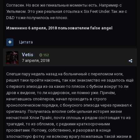
Согласен. Но все же гениальные моменты есть. Например с
Уильямом. Это уже реальная отсылка к Six Feet Under. Так же с
D&D тоже получилось не плохо.
Изменено
6 апреля, 2018
пользователем false angel
Цитата
Vetis
152
7 апреля, 2018
Слегши пару недель назад на больничный с переломом ноги,
решил таки пройти наконец, так как знакомство не задалось ещё
с первого эпизода из-за каких-то плясок с бубном вокруг то ли
дров к видюхе, то ли кодировок, не помню уже. Причём,
начитавшись спойлеров, начал проходить в строго
хронологическом порядке, с бонусного эпизода через приквел к
оригиналу. Получилась вполне себе цельная история жизни
несчастной Хлои Прайс, почти сплошь и рядом состоящая то из
трагедий, то из обломов, с редкими краткосрочными
просветами. Потому, собственно, и разорвал в конце
злосчастную фотку: не всякому врагу пожелаешь такой жизни в