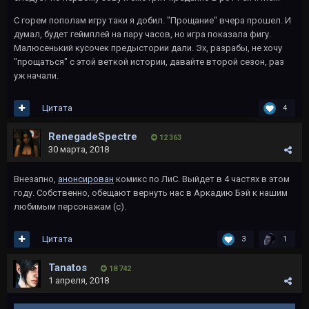
С горем пополам игру таки я добил. "Прощание" вчера прошел. И
думал, будет геймплей на пару часов, но игра показала фигу.
Малюсенький кусочек предыстории дали. Эх, разрабы, не хочу
"прощаться" с этой веткой истории, давайте второй сезон, раз
уж начали.
Цитата
4
RenegadeSpectre
12 363
30 марта, 2018
Внезапно,
анонсирован
комикс по ЛиС. Выйдет в 4 частях в этом
году. Собственно, обещают вернуть нас в Аркадию Бэй к нашим
любимым персонажам (с).
Цитата
3
1
Tanatos
18 742
1 апреля, 2018