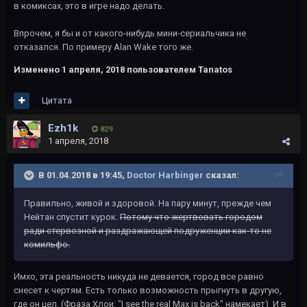
в комиксах, это в игре надо делать.
Впрочем, я бы и от какого-нибудь мини-сериальчика не
отказался. По примеру Alan Wake того же.
Изменено
1 апреля, 2018
пользователем Tanatos
Цитата
Ezh1k
829
1 апреля, 2018
В 01.04.2018 в 19:45,
Doctor Harbinger
сказал:
Правильно, живой и здоровой. На пару минут, прежде чем
Нейтан спустит курок.
Потому что жертвовать городом
ради стервозной и раздражающей подруженции как-то не
комильфо.
Имхо, эта реальность никуда не девается, город все равно
снесет к чертям. Есть только возможность прыгнуть в другую,
где он цел. (Фраза Хлои: "I see the real Max is back" намекает) И в