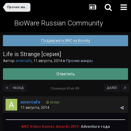
Прочие жанры
BioWare Russian Community
Поддержать BRC на Boosty
Life is Strange [серия]
Автор
amercafe
,
11 августа, 2014
в
Прочие жанры
Ответить
НАЗАД
ДАЛЕЕ
Страница 69 из 89
amercafe
20 060
11 августа, 2014
BRC Video Games Awards 2015:
Adventure года