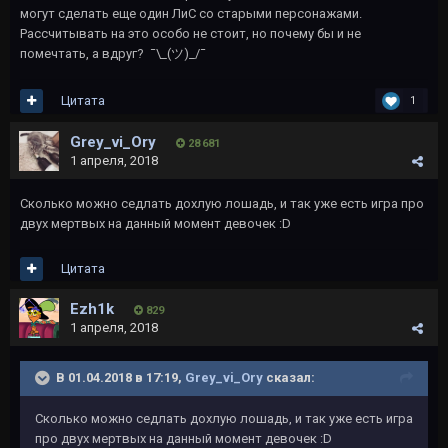
могут сделать еще один ЛиС со старыми персонажами.
Рассчитывать на это особо не стоит, но почему бы и не
помечтать, а вдруг? ¯\_(ツ)_/¯
Цитата
1
Grey_vi_Ory
28 681
1 апреля, 2018
Сколько можно седлать дохлую лошадь, и так уже есть игра про
двух мертвых на данный момент девочек :D
Цитата
Ezh1k
829
1 апреля, 2018
В 01.04.2018 в 17:19,
Grey_vi_Ory
сказал:
Сколько можно седлать дохлую лошадь, и так уже есть игра
про двух мертвых на данный момент девочек :D