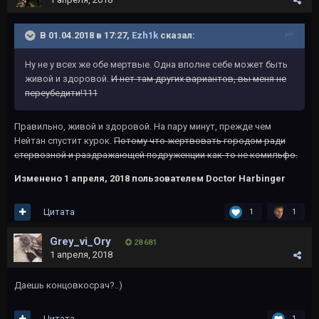
В 01.04.2018 в 17:27,
Ezh1k
сказал:
Ну не у всех же обе мертвые. Одна вполне себе может быть
живой и здоровой.
И нет там других вариантов, вы меня не
переубедити!111
Правильно, живой и здоровой. На пару минут, прежде чем
Нейтан спустит курок.
Потому что жертвовать городом ради
стервозной и раздражающей подруженции как-то не комильфо.
Изменено
1 апреля, 2018
пользователем Doctor Harbinger
Цитата
1
1
Grey_vi_Ory
28 681
1 апреля, 2018
Даешь концовкосрач?..)
Цитата
1