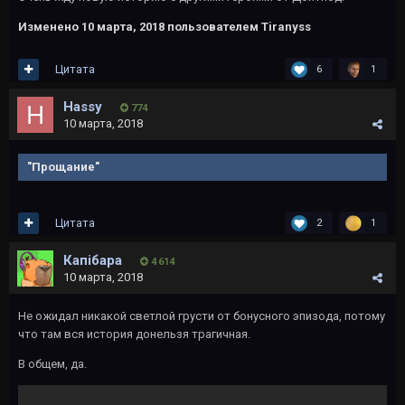
Изменено
10 марта, 2018
пользователем Tiranyss
Цитата
6
1
Hassy
774
10 марта, 2018
"Прощание"
Цитата
2
1
Капібара
4 614
10 марта, 2018
Не ожидал никакой светлой грусти от бонусного эпизода, потому
что там вся история донельзя трагичная.
В общем, да.