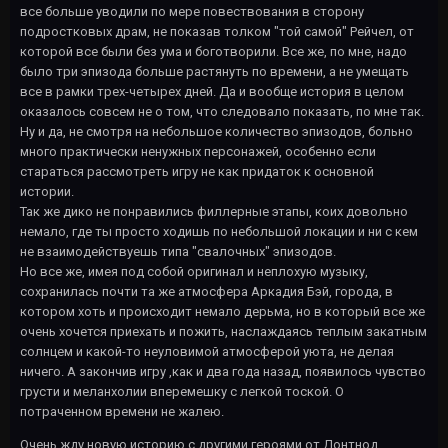
все больше уводили по мере повествования в сторону
подростковых драм, не показав толком "той самой" Рейчел, от
которой все были без ума и боготворили. Все же, по мне, надо
было три эпизода больше растянуть по времени, а не умещать
все в рамки трех-четырех дней. Да и вообще история в целом
оказалось совсем не о том, что следовало показать, по мне так.
Ну и да, не смотря на небольшое количество эпизодов, больно
много практически ненужных персонажей, особенно если
стараться рассмотреть игру не как придаток к основной
истории.
Так же дико не понравились филлерные этапы, коих довольно
немало, где ты просто ходишь по небольшой локации и ни с кем
не взаимодействуешь типа "свалочных" эпизодов.
Но все же, имея под собой оригинал и неплохую музыку,
сохранилась почти та же атмосфера Аркадия Бэй, города, в
котором хоть и происходит немало дерьма, но в который все же
очень хочется приехать и пожить, наслаждаясь теплым закатным
солнцем и какой-то неуловимой атмосферой уюта, не делая
ничего. А закончив игру ,как и два года назад, появилось чувство
грусти и меланхолии вперемешку с легкой тоской. О
потраченном времени не жалею.
Очень жду новую историю с другими героями от Донтнод.