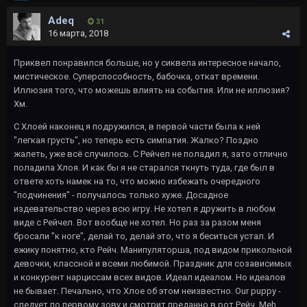
Adeq
31
16 марта, 2018
Приквел понравился больше, но у сиквела интересное начало,
мистическое. Суперспособность, бабочка, откат времени.
Иллюзия того, что можешь влиять на события. Или не иллюзия?
Хм.
С Хлоей наконец я подружился, в первой части была к ней
"легкая грусть", но теперь есть симпатия. Жалко? Поздно
жалеть, уже всё случилось. С Рейчел не поладил я, зато отлично
поладила Хлоя. И как бы я не старался ткнуть туда, где был в
ответе хоть намек на то, что можно избежать очередного
"подчинения" - получалось только хуже. Досадное
издевательство через всю игру. Не хотел я дружить в любом
виде с Рейчел. Вот вообще не хотел. Но раз за разом меня
бросали "к ноге", делай то, делай это, что я беситься устал. И
ежику понятно, кто Рейч. Манипуляторша, под видом прикольной
девочки, классной и всеми любимой. Праздник для созависимых
и конкурент нарциссам всех видов. Идеал идеалом. Но идеалов
не бывает. Печально, что Хлое об этом неизвестно. Our puppy -
следует по первому зову и смотрит преданно в рот Рейч. Meh.