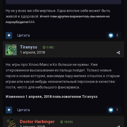
Ну не у всех же обе мертвые. Одна вполне себе может быть
живой и здоровой.
И нет там других вариантов, вы меня не
переубедити!111
Цитата
2
Tiranyss
3 082
1 апреля, 2018
Не, игры про Хлою/Макс и Ко больше не нужны. Уже
откровенное высасывание из пальца пойдет. Только новые
герои и новая история, максимум пару мелких отсылок к старым
играм или какой-нибудь незначительный персонаж в качестве
гостя, чисто для небольшого фансервиса.
Изменено
1 апреля, 2018
пользователем Tiranyss
Цитата
1
Doctor Harbinger
18 555
1 апреля, 2018