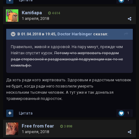
Капібара
4 614
1 апреля, 2018
В 01.04.2018 в 19:45,
Doctor Harbinger
сказал:
Правильно, живой и здоровой. На пару минут, прежде чем
Нейтан спустит курок.
Потому что жертвовать городом
ради стервозной и раздражающей подруженции как-то не
комильфо.
Да хоть ради кого жертвовать. Здоровым и радостным человек
не будет, когда ради него позволили умереть
нескольким тысячам человек. А тут уже и так донельзя
травмированный подросток.
Цитата
1
Free from fear
3 898
1 апреля, 2018