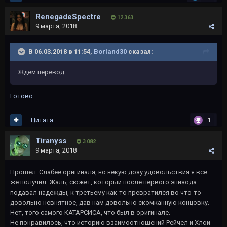
RenegadeSpectre
12 363
9 марта, 2018
В 06.03.2018 в 11:54,
Borland30
сказал:
Ждем перевод...
Готово.
Цитата
1
Tiranyss
3 082
9 марта, 2018
Прошел. Слабее оригинала, но некую дозу удовольствия я все
же получил. Жаль, сюжет, который после первого эпизода
подавал надежды, к третьему как-то превратился во что-то
довольно невнятное, дав нам довольно скомканную концовку.
Нет, того самого КАТАРСИСА, что был в оригинале.
Не понравилось, что историю взаимоотношений Рейчел и Хлои