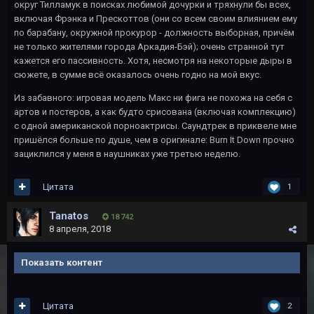
округ Тилламук в поисках любимой дочурки и тряхнули бы всех,
включая Фрэнка и Прескоттов (они со всем своим влиянием ему
по барабану, окружной прокурор - должность выборная, причём
не только жителями города Аркадия-Бэй); очень странной тут
кажется его пассивность. Хотя, несмотря на некоторые дыры в
сюжете, в сумме всё оказалось очень годно на мой вкус.
Из забавного: игровая модель Макс ни фига не похожа на себя с
артов и постеров, а как будто срисована (включая комплекцию)
с одной американской порноактрисы. Саундтрек в приквеле мне
пришёлся больше по душе, чем в оригинале: Burn It Down прочно
зациклился у меня в наушниках уже третью неделю.
Цитата
1
Tanatos
18 742
8 апреля, 2018
Показать контент
Цитата
2