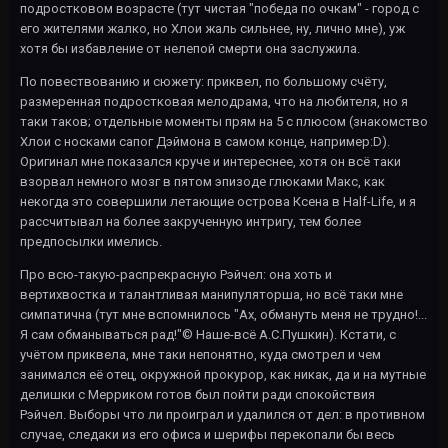
подростковом возрасте (тут чистая "победа по очкам" - город с
его жителями жалко, но Хлои жаль сильнее, ну, лично мне), уж
хотя бы избавление от нелепой смерти она заслужила.
По повествованию и сюжету: приквел, по большому счёту,
размеренная подростковая мелодрама, что на любителя, но я
таки таков; отдельные моменты прям на 5 с плюсом (знакомство
Хлои с носками сапог Дэймона в самом конце, например:D).
Оригинал мне показался круче и интереснее, хотя он всё таки
взорвал немного мозг в пятом эпизоде глюками Макс, как
некогда это совершили летающие острова Ксена в Half-Life, и я
рассчитывал на более закрученную интригу, тем более
предпосылки имелись.
Про всю-такую-распрекрасную Рэйчел: она хоть и
вертихвостка и талантливая манипуляторша, но всё таки мне
симпатична (тут мне вспомнилось "Ах, обмануть меня не трудно!...
Я сам обманываться рад!"© Наше-всё А.С.Пушкин). Кстати, с
учётом приквела, мне таки непонятно, куда смотрел и чем
занимался её отец, окружной прокурор, как никак, да и на мутные
делишки с Мерриком готов был пойти ради спокойствия
Рэйчел. Выборы что ли проиграл и удалился от дел: в противном
случае, следаки из его офиса и шерифы перекопали бы весь