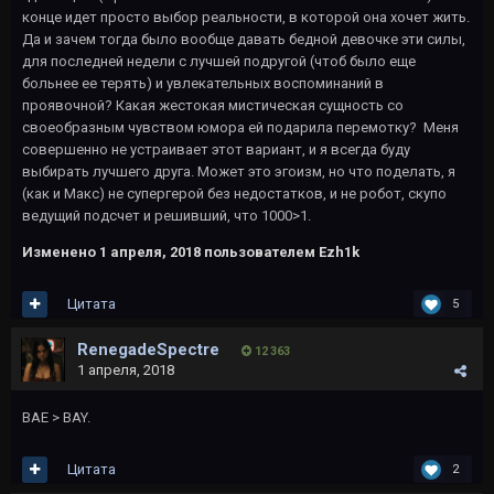
конце идет просто выбор реальности, в которой она хочет жить.
Да и зачем тогда было вообще давать бедной девочке эти силы,
для последней недели с лучшей подругой (чтоб было еще
больнее ее терять) и увлекательных воспоминаний в
проявочной? Какая жестокая мистическая сущность со
своеобразным чувством юмора ей подарила перемотку? Меня
совершенно не устраивает этот вариант, и я всегда буду
выбирать лучшего друга. Может это эгоизм, но что поделать, я
(как и Макс) не супергерой без недостатков, и не робот, скупо
ведущий подсчет и решивший, что 1000>1.
Изменено
1 апреля, 2018
пользователем Ezh1k
Цитата
5
RenegadeSpectre
12 363
1 апреля, 2018
BAE > BAY.
Цитата
2