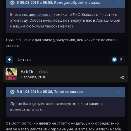
В 30.03.2018 в 08:58,
RenegadeSpectre
сказал:
Внезапно,
анонсирован
комикс по ЛиС. Выйдет в 4 частях в
этом году. Собственно, обещают вернуть нас в Аркадию Бэй
к нашим любимым персонажам (с).
Лучше бы еще один эпизод выпустили, чем какие-то комиксы
клепать.
Цитата
3
Ezh1k
829
1 апреля, 2018
В 01.04.2018 в 05:38,
Tanatos
сказал:
Лучше бы еще один эпизод выпустили, чем какие-то
комиксы клепать.
От Dontnod точно ничего не стоит ожидать, у них определенно
новое место действия и герои на уме. А вот Deck 9 вполне себе