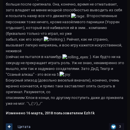
больше после оригинала. Она, конечно, время не отматывает,
зато владеет не менее мощной способностью выводить из себя
и посылать нахер все что движется
. Второстепенные
персонажи тоже ничего, кроме назойливого парнишки (Уоррен
отдыхает), который всё набивался ей в эмм... компанию
(буквально только что играл, но уже
забыл, как его зовут
). Рейчел, как ни странно,
вызывает легкую неприязнь, и всю игру кажется искусственной,
неживой
(сейчас не пытался в каламбур
). Как будто ни на
секунду не прекращает играть роль. Уж не знаю, ненамеренно это
вышло, или так и задумано создателями. Зато ДнД, Театр и
"Ссаный алкаш" - это все на 5
Бонусный эпизод (довольно веселый вначале), конечно, очень
мрачно кончается, и прямо таки заставляет опять сыграть в
оригинал. Разумеется, со
спасением Хлои в конце, по другому поступить даже до приквела
уже не мог. ¯\_(ツ)_/¯
Изменено
16 марта, 2018
пользователем Ezh1k
Цитата
3