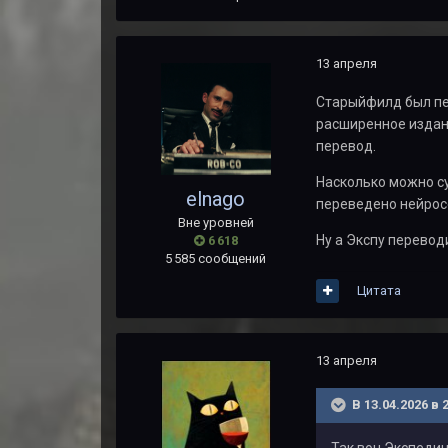
13 апреля
Старыйфилд был пер
расширенное издани
перевод.
Насколько можно су
elnago
переведено нейрос
Вне уровней
Ну а Экспу перевод
6 618
5 585 сообщений
Цитата
13 апреля
В 13.04.2026 в 
Так вон Экспедиц