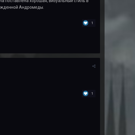
ыла поставлена хорошая, визуальный стиль в
рожденной Андромеды.
1
1