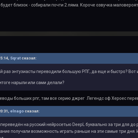
 будет близок - собирали почти 2 ляма. Короче озвучка маловероя
15:14,
Sqrat
сказал:
й раз энтузиасты переводили большую РПГ, да еще и быстро? Вот 
итоге нарыли или сами делали?
реводы больших рпг, там все серию джрег Легендс оф Хероес пер
20:31,
elnago
сказал:
ереведён на русский нейросетью DeepL буквально за три для до р
ние получали возможность играть раньше на эти самые три дня. И 
од.