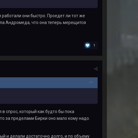
 работали они быстро. Проедет ли тот же
сла Андромеда, что она теперь мерещится
1
 в спрос, который как будто бы пока
дто за пределами Бирки оно мало кому надо.
орый и делали достаточно долго, и по объему