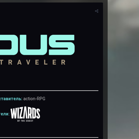
тавитель:
action-RPG
ели: