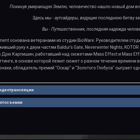
Покинув умирающую Землю, человечество нашло новый дом во
Здесь мы - аутсайдеры, ведущие последнюю битву з
Вы - Путешественник, последняя надежда челов
nment основана ветеранами из студии BioWare. Руководителем ст
вший руку к двум частям Baldur's Gate, Neverwinter Nights, KOTOR
 Дрю Карпишин, работавший над сюжетами Mass Effect и Mass Effec
тинге, в основе которой лежит сюжет о разном течении времени в
нахи, обладатель премий "Оскар" и "Золотого Глобуса" сыграет одн
идеотрансляции
отосъемки