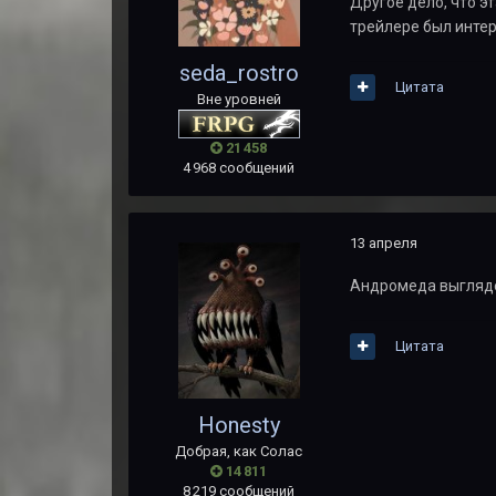
Другое дело, что э
трейлере был инте
seda_rostro
Цитата
Вне уровней
21 458
4 968 сообщений
13 апреля
Андромеда выгляд
Цитата
Honesty
Добрая, как Солас
14 811
8 219 сообщений