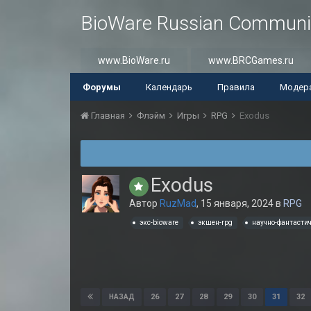
BioWare Russian Communi
www.BioWare.ru
www.BRCGames.ru
Форумы
Календарь
Правила
Модер
Главная
Флэйм
Игры
RPG
Exodus
Exodus
Автор
RuzMad
,
15 января, 2024
в
RPG
экс-bioware
экшен-rpg
научно-фантастич
26
27
28
29
30
31
32
НАЗАД