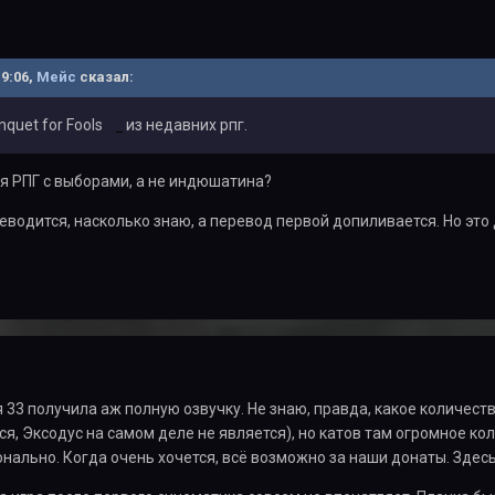
19:06,
Мейс
сказал:
anquet for Fools
из недавних рпг.
ая РПГ с выборами, а не индюшатина?
еводится, насколько знаю, а перевод первой допиливается. Но это 
33 получила аж полную озвучку. Не знаю, правда, какое количество
тся, Эксодус на самом деле не является), но катов там огромное к
нально. Когда очень хочется, всё возможно за наши донаты. Здес