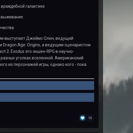
 враждебной галактике.
а выживание.
ечества.
удии выступает Джеймс Олен, ведущий
 и Dragon Age: Origins, а ведущим сценаристом
t 2. Exodus это экшен-RPG в научно-
 разных уголках вселенной. Американский
ого из персонажей игры, однако кого - пока
15