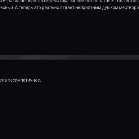
та игра после первого синематика совсем не впечатляет. Планка б
ресный. А теперь это реально отдает неприятным душком мертво
ела посимпатичнее.