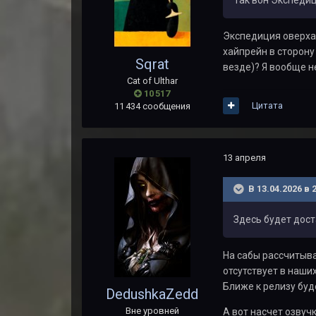
Экспедиция оверхай
хайпрейн в сторону
Sqrat
везде)? Я вообще н
Cat of Ulthar
10 517
Цитата
11 434 сообщения
13 апреля
В 13.04.2026 в 
Здесь будет дос
На сабы рассчитыва
отсутствует в наши
Ближе к релизу буд
DedushkaZedd
Вне уровней
А вот насчет озвучк