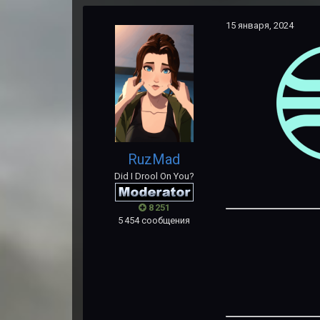
15 января, 2024
RuzMad
Did I Drool On You?
8 251
5 454 сообщения