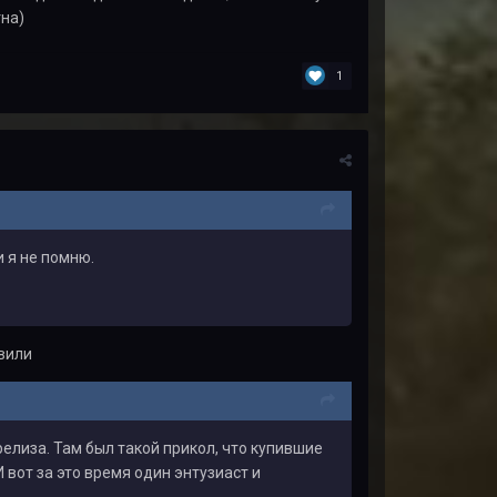
тна)
1
и я не помню.
евили
елиза. Там был такой прикол, что купившие
вот за это время один энтузиаст и