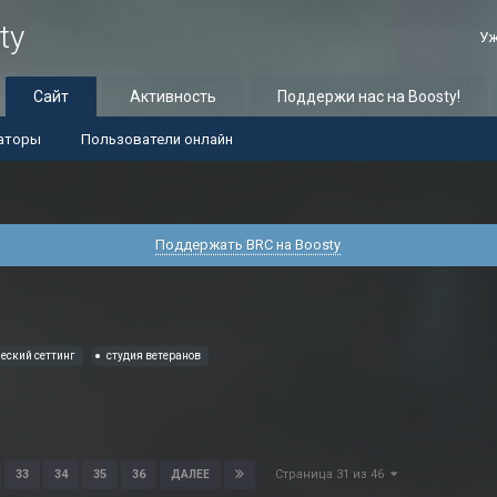
ty
Уж
Сайт
Активность
Поддержи нас на Boosty!
аторы
Пользователи онлайн
Поддержать BRC на Boosty
еский сеттинг
студия ветеранов
Страница 31 из 46
33
34
35
36
ДАЛЕЕ