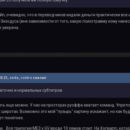
п, очевидно, что в переводчиков кидали деньги практически все и
 Экзодуса (вне зависимости от того, какую психотравму кому нане
е уверена.
20:21,
seda_rostro
сказал:
таточно и нормальных субтитров.
ть еще можно. У нас на просторах руоффа хватает команд. Упрется
х широтах. Возможно это мой "пузырь" картину искажает, но как бу
ет понятнее.
и... Вся трилогия МЕ3 у GV вроде 10 лямов стоит. На Хогвартс, кот