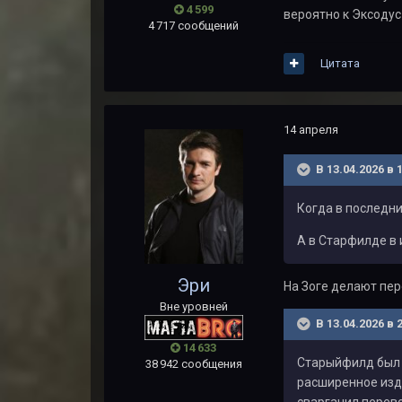
4 599
вероятно к Эксодус
4 717 сообщений
Цитата
14 апреля
В 13.04.2026 в 
Когда в последни
А в Старфилде в 
Эри
На Зоге делают пе
Вне уровней
В 13.04.2026 в 
14 633
Старыйфилд был п
38 942 сообщения
расширенное изда
сварганил перев