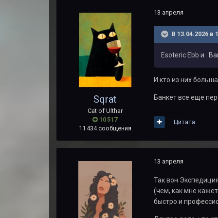
13 апреля
В 13.04.2026 в 
Esoteric Ebb и B
И кто из них больш
Банкет все еще пер
Sqrat
Cat of Ulthar
10 517
Цитата
11 434 сообщения
13 апреля
Так вон Экспедиция 
(чем, как мне каже
быстро и профессио