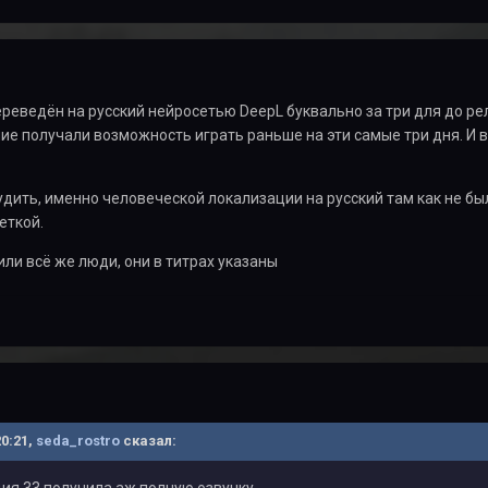
еведён на русский нейросетью DeepL буквально за три для до рел
е получали возможность играть раньше на эти самые три дня. И во
дить, именно человеческой локализации на русский там как не был
еткой.
или всё же люди, они в титрах указаны
20:21,
seda_rostro
сказал:
ия 33 получила аж полную озвучку.