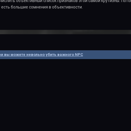
числить объективный список признаков этой самой крутизны. Потом
 есть большие сомнения в объективности.
и вы можете невольно убить важного NPC