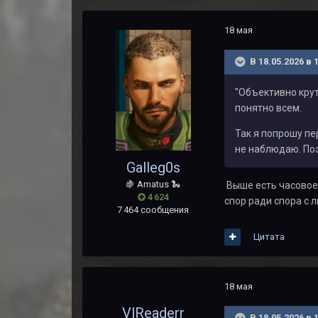
18 мая
В 18.05.2026 в 
"Объективно крут
понятно всем.
Так я попрошу пе
не наблюдаю. По
Galleg0s
🍇 Amatus 🐍
Выше есть часовое 
4 624
спор ради спора с
7 464 сообщения
Цитата
18 мая
VlReaderr
В 18.05.2026 в 