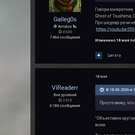
Говори конкретнее.
Ghost of Tsushima, 
Galleg0s
Про шедевр речи не 
🍇 Amatus 🐍
https://youtu.be/I
4 624
7 464 сообщения
Изменено
18 мая
по
Цитата
18 мая
VlReaderr
В 18.05.2026 в 
Вне уровней
2 310
Просто вижу, что
6 184 сообщения
"Объективно крутая
всем.