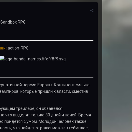
ан:
action-RPG
тернативной версии Европы. Континент сильно
вампиров, которые пришли к власти, сместив
ирующем трейлере, он обзавёлся
на что выделят только 30 дней и ночей. Время
но придётся с умом. Молодой человек также
ость, что найдёт отражение как в геймплее,