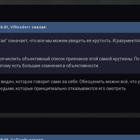
16:41,
VlReaderr
сказал:
ая" означает, что все мы можем увидеть её крутость. И разумеется
речислить объективный список признаков этой самой крутизны. Пот
этому есть большие сомнения в объективности.
видео, которое говорит само за себя. Обесценить можно всё, что у
 людьми, которые принципиально отказываются его смотреть
18:49,
Galleg0s
сказал: