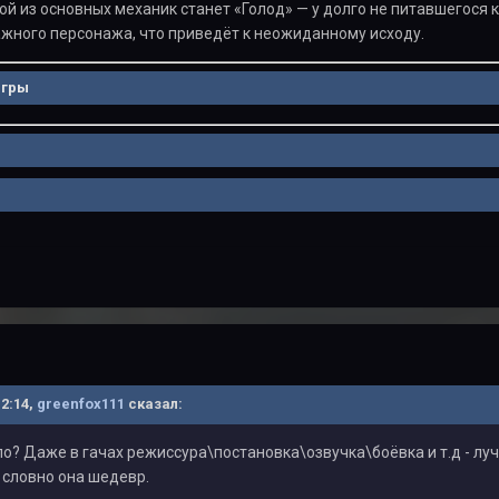
ной из основных механик станет «Голод» — у долго не питавшегося
ажного персонажа, что приведёт к неожиданному исходу.
игры
12:14,
greenfox111
сказал:
о? Даже в гачах режиссура\постановка\озвучка\боёвка и т.д - лу
 словно она шедевр.