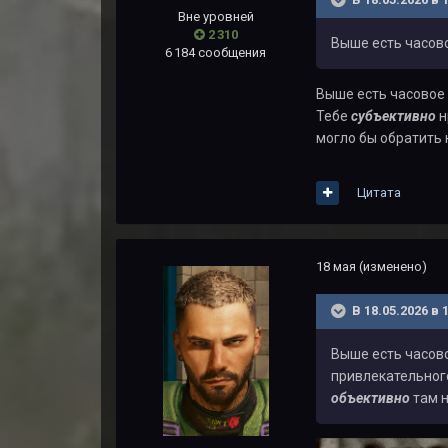
Вне уровней
2 310
Выше есть часово
6 184 сообщения
Выше есть часовое
Тебе
субъективно
н
могло бы обратить 
Цитата
18 мая
(изменено)
В 18.05.2026 в 
Выше есть часов
привлекательног
объективно
там н