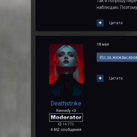
Так я попрошу пере
наблюдаю. Поэтому
Цитата
18 мая
Из-за жажды кров
Цитата
Deathstrike
Remedy <3
14 772
4 462 сообщения