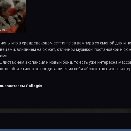
ионы игр в средревековом сеттинге за вампира со сменой дня и но
вецами, влиянием на сюжет, отличной музыкой, постановкой и сю
ами.
шлистах чем экспансия и новый бонд, то есть уже интересна массо
стов объективно не представляет из себя абсолютно ничего инте
льзователем Galleg0s