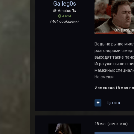
Galleg0s
🍇 Amatus 🐍
4 624
7 464 сообщения
Ведь на рынке милл
разговорами с мерт
выходят такие пачк
Игра уже выше в ви
мамкиных специали
Не смеши.
Изменено
18 мая
по
Цитата
18 мая
(изменено)