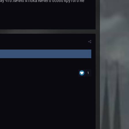
у что лично я пока ничего особо крутого не
1