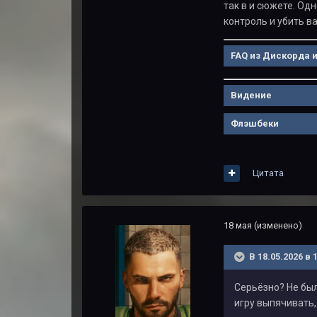
так в и сюжете. Од
контроль и убить в
FAQ из Дискорда 
Видение
Флэшбеки
Цитата
18 мая
(изменено)
В 18.05.2026 в 
Серьёзно? Не был
игру выпячивать,