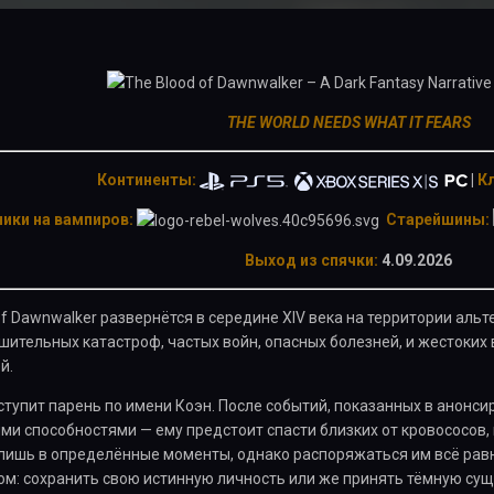
THE WORLD NEEDS WHAT IT FEARS
Континенты:
|
Кл
ики на вампиров:
Старейшины:
Выход из спячки:
4.09.2026
of Dawnwalker развернётся в середине XIV века на территории аль
шительных катастроф, частых войн, опасных болезней, и жестоких 
й.
тупит парень по имени Коэн. После событий, показанных в анонс
и способностями — ему предстоит спасти близких от кровососов, 
лишь в определённые моменты, однако распоряжаться им всё рав
ом: сохранить свою истинную личность или же принять тёмную сущн