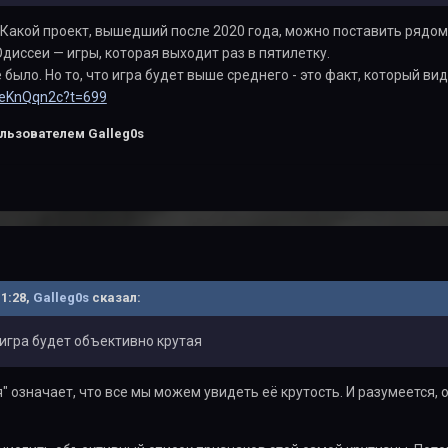
 Какой проект, вышедший после 2020 года, можно поставить рядом
Одиссеи — игры, которая выходит раз в пятилетку.
было. Но то, что игра будет выше среднего - это факт, который ви
3VeKnQqn2c?t=699
льзователем Galleg0s
11:28,
Galleg0s
сказал:
 игра будет объективно крутая
" означает, что все мы можем увидеть её крутость. И разумеется, 