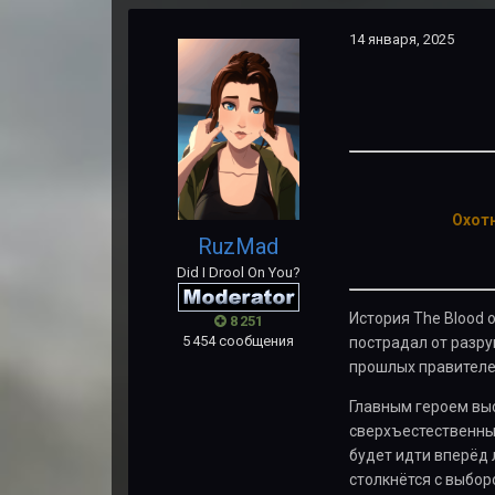
14 января, 2025
Охотн
RuzMad
Did I Drool On You?
История The Blood 
8 251
5 454 сообщения
пострадал от разру
прошлых правителе
Главным героем выс
сверхъестественным
будет идти вперёд 
столкнётся с выбор