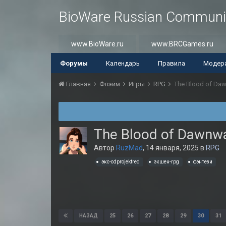
BioWare Russian Communi
www.BioWare.ru
www.BRCGames.ru
Форумы
Календарь
Правила
Модер
Главная
Флэйм
Игры
RPG
The Blood of Da
The Blood of Dawnwa
Автор
RuzMad
,
14 января, 2025
в
RPG
экс-cdprojektred
экшен-rpg
фэнтези
25
26
27
28
29
30
31
НАЗАД