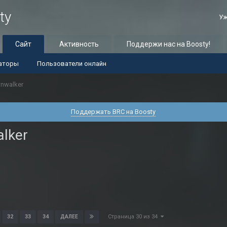
ty
Уж
Сайт
Активность
Поддержи нас на Boosty!
аторы
Пользователи онлайн
wnwalker
Поддержать BRC на Boosty
lker
Страница 30 из 34
32
33
34
ДАЛЕЕ