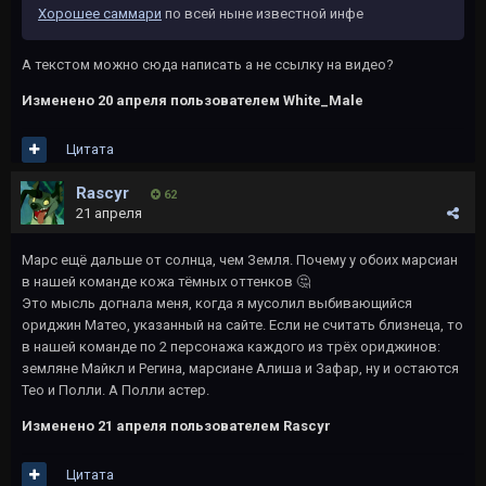
Хорошее саммари
по всей ныне известной инфе
А текстом можно сюда написать а не ссылку на видео?
Изменено
20 апреля
пользователем White_Male
Цитата
Rascyr
62
21 апреля
Марс ещё дальше от солнца, чем Земля. Почему у обоих марсиан
в нашей команде кожа тёмных оттенков
🤔
Это мысль догнала меня, когда я мусолил выбивающийся
ориджин Матео, указанный на сайте. Если не считать близнеца, то
в нашей команде по 2 персонажа каждого из трёх ориджинов:
земляне Майкл и Регина, марсиане Алиша и Зафар, ну и остаются
Тео и Полли. А Полли астер.
Изменено
21 апреля
пользователем Rascyr
Цитата