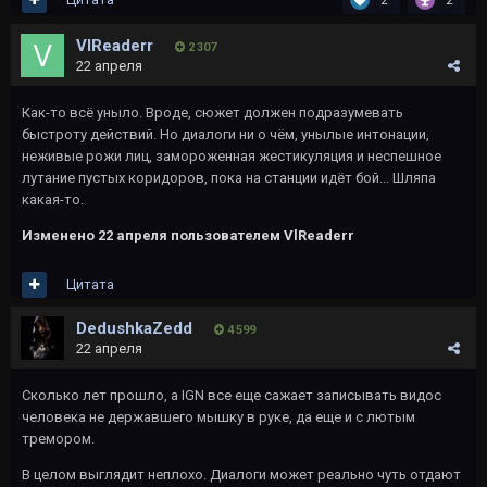
2
2
VlReaderr
2 307
22 апреля
Как-то всё уныло. Вроде, сюжет должен подразумевать
быстроту действий. Но диалоги ни о чём, унылые интонации,
неживые рожи лиц, замороженная жестикуляция и неспешное
лутание пустых коридоров, пока на станции идёт бой... Шляпа
какая-то.
Изменено
22 апреля
пользователем VlReaderr
Цитата
DedushkaZedd
4 599
22 апреля
Сколько лет прошло, а IGN все еще сажает записывать видос
человека не державшего мышку в руке, да еще и с лютым
тремором.
В целом выглядит неплохо. Диалоги может реально чуть отдают