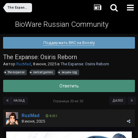
The Expanse: Osiris Reborn
BioWare Russian Community
Поддержать BRC на Boosty
The Expanse: Osiris Reborn
Автор
RuzMad
,
8 июня, 2025
в
The Expanse: Osiris Reborn
the expanse
owlcat games
экшен-rpg
Ответить
НАЗАД
ДАЛЕЕ
Страница 20 из 32
RuzMad
8 251
8 июня, 2025