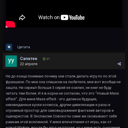
Цитата
Сапатек
21
22 апреля
Не до конца понимаю почему они стали делать игру по по этой
франшизе. По мне она слишком на любителя, мне вот вообще не
зашла. Ни сериал больше 3 серий не осилил, ни книг не буду
читать тем более. И я в корне не согласен, что это "Новый Mass
effect". Для меня Mass effect - это далекое будущее,
неизведанные куски космоса, другие цивилизации и расы и
огромный простор для самовыражения фантазий авторов и
сценаристов. В Экспансии Совокоты сами же сковывают себя
рамкам этой вселенной. У меня впечатления от игры, как от
новой Мафии, вроде бы игра не плохая, но у меня есть ощущения,