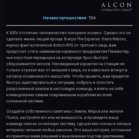
Начало путешествия:
TBA
К XXIV столетию человечество покорило космос. Однако это не
сделало жизнь людей проще. В игре The Expanse: Osiris Reborn,
научно-фантастической Action RPG от третьего лица, вам
предстоит стать наёмником охранного предприятия Пинквотер,
чья короткая передышка на астероиде Эрос быстро
оборачивается хаосом. Неожиданный карантин на станции не
только отрезал вас от внешнего мира, но и невольно втянул в
заговор космического масштаба. Чтобы выжить, вам придется
быстро адаптироваться к ситуации, собрать и сплотить
разрозненный экипаж в настоящую команду, и взять на себя
командование самым современным кораблем во всей
солнечной системе.
Создайте собственного капитана с Земли, Марса или жителя
Пояса, настройте его или её внешность, и проведите вашу
команду сквозь солнечную систему, где шаткие союзы и личные
интересы сильнее любых законов. Это ваша история, сотканная
из принятых вами решений и выкованная под тем давлением,