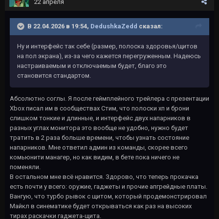
22 апреля
В 22.04.2026 в 19:54,
DedushkaZedd
сказал:
Ну и интерфейс так себе (размер, полоска здоровья/щитов
на пол экрана), из-за чего кажется перегруженным. Надеюсь
настраиваемым и отключаемым будет, благо это
становится стандартом.
Абсолютно соглы. Я после геймплейного трейлера с презентации
Xbox писал им в сообществах Стим, что полоски хп и брони
слишком тонкие и длинные, и интерфейс двух напарников в
разных углах монитора это вообще не удобно, нужно будет
тратить в 2 раза больше времени, чтобы узнать состояние
напарников. Мне ответил админ из команды, скорее всего
комьюнити манагер, но как видим, в бете пока ничего не
поменяли.
В остальном мне всё нравится. Здорово, что теперь прокачка
есть почти у всего: оружие, гаджеты и прочие апгрейдные платы.
Вангую, что турбо рывок с щитом, который продемонстрировал
Майкл в синематике будет открываться как раз на высоких
тирах раскачки гаджета-щита.