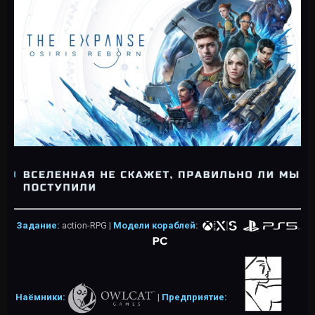
Задание:
action-RPG
|
Модели кораблей:
Наёмники:
|
Предприятие: