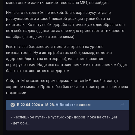
монотонным зачитыванием текста аля МЕ1, но сойдет.
Импакт от стрельбы неплохой. Благодаря звуку, отдаче,
разрушаемости и какой-никакой реакции тушки бота на
выстрелы. Хотя тут я бы доработал, очень уж однообразно они
под себя падают, даже когда очевидно прилетает от высокого
калибра (за редкими исключениями).
Еще в глаза бросилось: интеллект врагов на уровне
питекантропа. Ну и интерфейс так себе (размер, полоска
здоровья/щитов на пол экрана), из-за чего кажется
перегруженным. Надеюсь настраиваемым и отключаемым будет,
благо это становится стандартом.
Сойдет. Мне кажется прям нормально так МЕ'шкой отдает, в
хорошем смысле. Просто без биотики, которая просто заменена
гаджетами.
В 22.04.2026 в 18:28,
VlReaderr
сказал:
и неспешное лутание пустых коридоров, пока на станции
идёт бой...