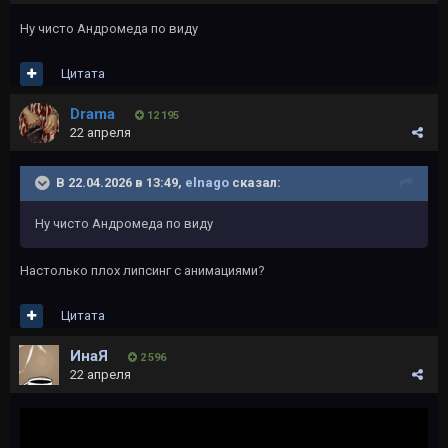
Ну чисто Андромеда по виду
Цитата
Drama
12 195
22 апреля
В 22.04.2026 в 13:49,
elnago
сказал:
Ну чисто Андромеда по виду
Настолько плох липсинг с анимациями?
Цитата
ИнаЯ
2 596
22 апреля