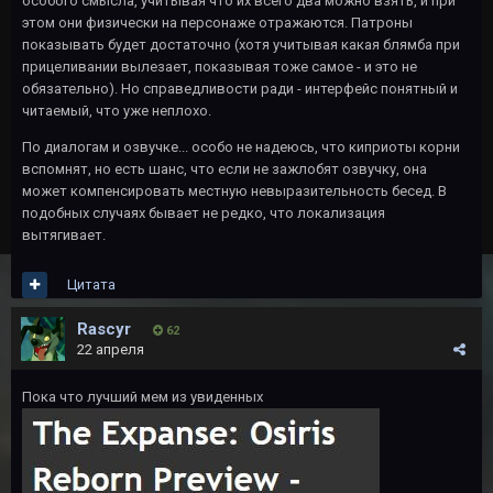
особого смысла, учитывая что их всего два можно взять, и при
этом они физически на персонаже отражаются. Патроны
показывать будет достаточно (хотя учитывая какая блямба при
прицеливании вылезает, показывая тоже самое - и это не
обязательно). Но справедливости ради - интерфейс понятный и
читаемый, что уже неплохо.
По диалогам и озвучке... особо не надеюсь, что киприоты корни
вспомнят, но есть шанс, что если не зажлобят озвучку, она
может компенсировать местную невыразительность бесед. В
подобных случаях бывает не редко, что локализация
вытягивает.
Цитата
Rascyr
62
22 апреля
Пока что лучший мем из увиденных