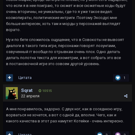
что если я в нее поиграю, то сюжет и все сюжетные ходы будут
очень вторичны, не уникальны, где-то я уже такое видел:
космопираты, политические интриги. Поэтому Эксодус мне
больше интересен, хоть там и морды у персонажей выглядят
всрато.
Ну и по бете сложилось ощущение, что в Совокоты не вывозят
диалоги в такого типа игре, персонажи говорят лозунгами,
озвученный гг вообще по отрывкам очень плох. Одно делать
делать полотна текста для изометрии, а вот собрать это все
в постановочной игре это совсем другой уровень.
Цитата
1
Sqrat
10 515
22 апреля
А мне понравилось, задорно. С двух ног, как в соседнюю игру,
ворваться не хочется, а вот с одной да, вполне. Чего, как и
какого качества в этот раз намутят Котейки - очень интересно.
Цитата