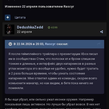
Изменено
22 апреля
пользователем Rascyr
Цитата
DedushkaZedd
4 599
22 апреля
В 22.04.2026 в 20:03,
Rascyr
сказал:
Я после геймплейного трейлера с презентауции Xbox писал
им в сообществах Стим, что полоски хп и брони слишком
тонкие и длинные, и интерфейс двух напарников в разных
углах монитора это вообще не удобно, нужно будет тратить
в 2 раза больше времени, чтобы узнать состояние
напарников. Мне ответил админ из команды, скорее всего
комьюнити манагер, но как видим, в бете пока ничего не
поменяли.
Я бы еще убрал, или сильно ужал иконки оружия. Например
показывая лишь активное. Но лучше бы убрал вовсе. В них нет