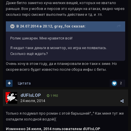
Даже бегло заметно куча мелких вещей, которых не хватало
раньше. Вон у мобов и персов это кулдаун на атаках, видно через
сколько перс сможет выполнить действие и тд. и .тп.
В 24.07.2014 в 20:12, gray_fox сказал:
Ролик шикарен. Мне нравится всё!
Я кидал таки деньги в монитор, но игра не появилась.
Сколько ещё ждать?
Очень хочу в этом году, да и планировали все-таки к зиме. Но
скорее всего будет известно после сбора инфы с беты.
Цитата
2
dUFIsLOP
1 992
24 июля, 2014
Только я подумал про роман с этой барышней^_^ Как меня тут же
охладили холодной водой((
Изменено
24 июля, 2014
пользователем dUFIsLOP