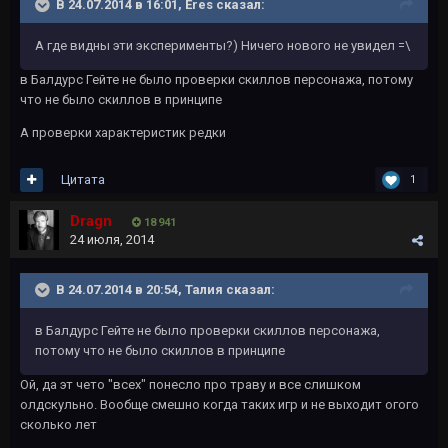
В 24.07.2014 в 16:01, Eres сказал:
А где видны эти эксперименты?) Ничего нового не увидел =\
в Балдурс Гейте не было проверки скиллов персонажа, потому
что не было скиллов в принципе
А проверки характеристик редки
Цитата
1
Dragn
18 941
24 июля, 2014
В 24.07.2014 в 20:54, Талия сказал:
в Балдурс Гейте не было проверки скиллов персонажа,
потому что не было скиллов в принципе
Ой, да эт чето "всех" понесло про траву и все слишком
олдскульно. Вообще смешно когда таких игр и не выходит огого
сколько лет