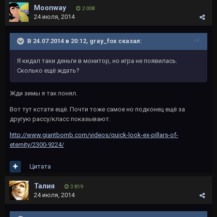
Moonway
2 008
24 июля, 2014
В 24.07.2014 в 20:12, gray_fox сказал:
Я кидал таки деньги в монитор, но игра не появилась.
Сколько ещё ждать?
Жди зимы я так понял.
Вот тут кстати ещё. Почти тоже самое но подконец ещё за
другую рассу/класс показывают.
http://www.giantbomb.com/videos/quick-look-ex-pillars-of-
eternity/2300-9224/
Цитата
Талия
3 819
24 июля, 2014