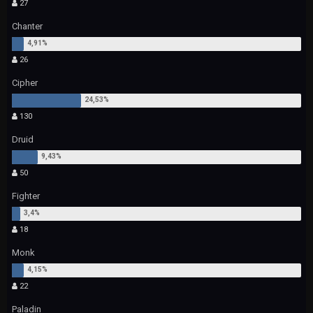
27
Chanter
26
Cipher
130
Druid
50
Fighter
18
Monk
22
Paladin