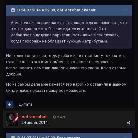
В 24.07.2014 в 22:09, cat-acrobat сказал:
А мне очень понравилась эта фишка, когда показывают, что
в этом диалоге мог бы пригодится интеллект. Это
добавляет ощущения вариативности даже в тех случаях,
когда персонаж не обладает нужными атрибутами.
Не только ощущения, ведь у тебя в инвентаре могут оказаться
нужные для этого шмотки/зелья, которые ты сможешь
использовать отменив диалог и начав его снова. Как в старые
добрые.
Но на самом деле мне кажется это нарочно оставили в данном
билде, дабы показать саму возможность.
Цитата
cat-acrobat
9 769
24 июля, 2014
В 24.07.2014 в 22:23, Eres сказал: