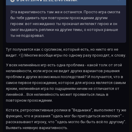
Эта вариативность там же и останется. Просто игра смогла
бы тебя удивить при повторном прохождении другим
героем: вот неожиданно ты прокачал интелект герою и он
смог выдавать реплики на другие темы, о которых раньше
ты не подозревал.
Тут получается как с сусликом, который есть, но никто его не
видит. =)) Многие вообще игры по одному разу проходят, к слову.
У всех нелинейных игр есть одна проблема - какой толк от этой
нелинейности, если игрок не видит других вариантов решения
проблем и других возможных последствий? И получается, что в
самое первое прохождение, которое для игрока является самым
ярким, нелинейная игра по ощущениям ничем не отличается от
линейной... Вся нелинейность может проявиться лишь в
повторном прохождении.
Кстати, ретроспективные ролики в "Ведьмаке", выполняют ту же
функцию, что и указания "здесь мог бы пригодиться интеллект" -
рассказывают игроку, что "здесь могло бы быть всё по другому".
Выявить неявную вариативность.