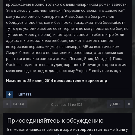
прохождение можно только с одним напарником роман завести.
Это всяко лучше, чем принцип "переспи со всем, что движется",
как у их основного конкурента. А вообще, я и без романов
обойдусь спокойно, как и без прокачки,адекватной боёвки(хотя
тут одно условие всё же есть: терпеть не могу пошаговые бои, но
тут же по-моему, не они), инветаря, главное, чтобы в игре были
адекватные моральные выборы, сюжет и самое главное -
интересные персонажи(мне, например, в ME за исключением
Лиары больше всего понравились персонажи, с которыми как
раз таки и нельзя завести роман: Легион, Явик, Мордин). Пока
Obsidian - единственна студия, наравне с Bioware,которая с этим
меня никогда не подводила, поэтому Project Eternity очень жду.
Изменено
25 июля, 2014
пользователем кирилл анд
Цитата
НАЗАД
ДАЛЕЕ
Страница 61 из 526
Присоединяйтесь к обсуждению
Вы можете написать сейчас и зарегистрироваться позже. Если у