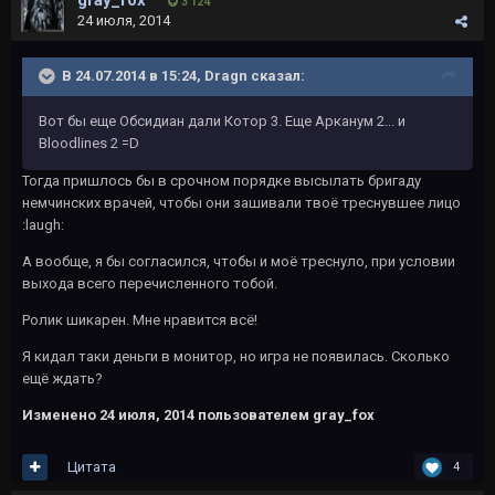
gray_fox
3 124
24 июля, 2014
В 24.07.2014 в 15:24, Dragn сказал:
Вот бы еще Обсидиан дали Котор 3. Еще Арканум 2... и
Bloodlines 2 =D
Тогда пришлось бы в срочном порядке высылать бригаду
немчинских врачей, чтобы они зашивали твоё треснувшее лицо
:laugh:
А вообще, я бы согласился, чтобы и моё треснуло, при условии
выхода всего перечисленного тобой.
Ролик шикарен. Мне нравится всё!
Я кидал таки деньги в монитор, но игра не появилась. Сколько
ещё ждать?
Изменено
24 июля, 2014
пользователем gray_fox
Цитата
4