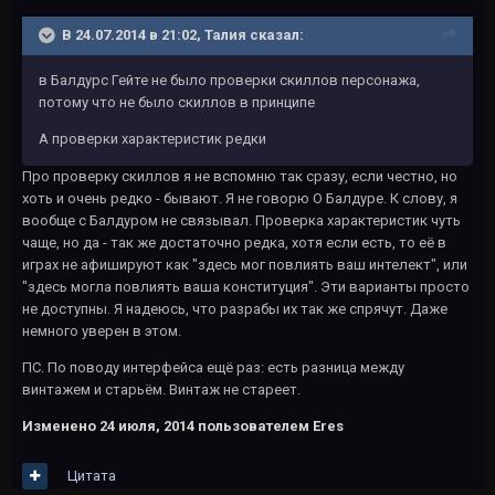
В 24.07.2014 в 21:02, Талия сказал:
в Балдурс Гейте не было проверки скиллов персонажа,
потому что не было скиллов в принципе
А проверки характеристик редки
Про проверку скиллов я не вспомню так сразу, если честно, но
хоть и очень редко - бывают. Я не говорю О Балдуре. К слову, я
вообще с Балдуром не связывал. Проверка характеристик чуть
чаще, но да - так же достаточно редка, хотя если есть, то её в
играх не афишируют как "здесь мог повлиять ваш интелект", или
"здесь могла повлиять ваша конституция". Эти варианты просто
не доступны. Я надеюсь, что разрабы их так же спрячут. Даже
немного уверен в этом.
ПС. По поводу интерфейса ещё раз: есть разница между
винтажем и старьём. Винтаж не стареет.
Изменено
24 июля, 2014
пользователем Eres
Цитата