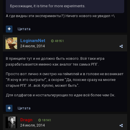
Брюзжащие, it is time for more experiments.
А где видны эти эксперименты?) Ничего нового не увидел =\
Цитата
LoginamNet
48 951
24 июля, 2014
В принципе тут и не должно быть нового. Всё таки игра
разрабатывается именно как аналог тех самых РПГ.
Просто вот лично я смотрю на геймплей и в голове не возникает
"Я хочу в это сыграть!", а скорее "Да, похоже сразу на многие
старые РПГ. И...всё. Куплю, может быть".
Для олдфагов и ностальгирующих по идее всё более чем Ок.
Цитата
Dragn
18 941
24 июля, 2014