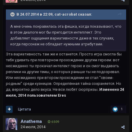
В 24.07.2014 в 22:09, cat-acrobat сказал:
А мне очень понравилась эта фишка, когда показывают, что
в этом диалоге мог бы пригодится интеллект. Это
добавляет ощущения вариативности даже в тех случаях,
когда персонаж не обладает нужными атрибутами.
Эта вариативность там же и останется. Просто игра смогла бы
тебя удивить при повторном прохождении другим героем: вот
неожиданно ты прокачал интелект герою и он смог выдавать
реплики на другие темы, о которых раньше ты не подозревал.
Или неожиданно при втором прохождении не стал "своим-
родным" среди кузнецов. Определённая тайна сохраняется. Но
да, вероятно дело вкуса. Не все любят сюрпризы.
Изменено
24
июля, 2014
пользователем Eres
Цитата
1
Anathema
6 509
24 июля, 2014