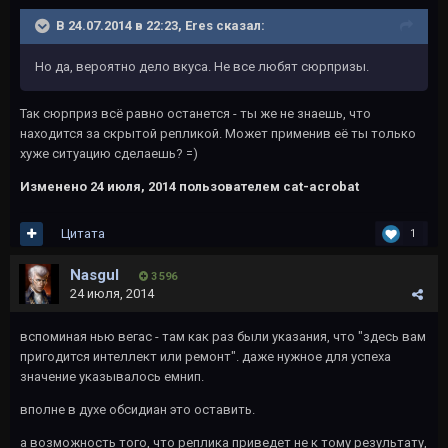
В 24.07.2014 в 22:23, Eres сказал:
Но да, вероятно дело вкуса. Не все любят сюрпризы.
Так сюрприз всё равно останется - ты же не знаешь, что
находится за скрытой репликой. Может применив её ты только
хуже ситуацию сделаешь? =)
Изменено
24 июля, 2014
пользователем cat-acrobat
Цитата
1
Nasgul
3 596
24 июля, 2014
вспоминая нью вегас - там как раз были указания, что "здесь вам
пригодится интеллект или ремонт". даже нужное для успеха
значение указывалось емнип.
вполне в духе обсидиан это оставить.
а возможность того, что реплика приведет не к тому результату,