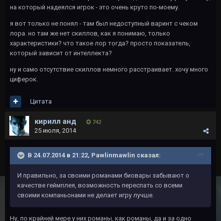
на который надеялся игрок - это очень круто по-моему.
я вот только не понял - там был недоступный варинт с чеком
лора. но там же нет скиллов, как я понимаю, только
характеристики? что такое лор тогда? просто показатель,
который зависит от интеллекта?
ну и само отсутствие скиллов немного расстраивает. хочу много
циферок.
Цитата
кирилл анд
742
25 июля, 2014
В 24.07.2014 в 21:22, Pawlinmawlin сказал:
И правильно, за своими романами биовары забывают о
качестве геймплея, возможность переспать со всеми
своими компаньонами не делает игру лучше.
Ну, по крайней мере у них романы, как романы, да и за одно