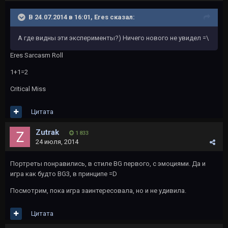
В 24.07.2014 в 16:01, Eres сказал:
А где видны эти эксперименты?) Ничего нового не увидел =\
Eres Sarcasm Roll
1+1=2
Critical Miss
Цитата
Zutrak
1 833
24 июля, 2014
Портреты понравились, в стиле BG первого, с эмоциями. Да и
игра как будто BG3, в принципе =D
Посмотрим, пока игра заинтересовала, но и не удивила.
Цитата