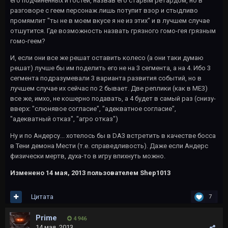
его подчиненных и гостей, назвав его старым ретардом, но в
разговоре с геем персонаж лишь потупит взор и стыдливо
промямлит "ты не в моем вкусе я не из этих" и в лучшем случае
отшутится. Где возможность назвать грязного гомо-гея грязным
гомо-геем?
И, если они все же решат оставить колесо (а они таки думаю
решат) лучше бы им поделить его не на 3 сегмента, а на 4. Ибо 3
сегмента подразумевали 3 варианта развития событий, но в
лучшем случае их сейчас по 2 бывает. Две реплики (как в МЕ3)
все же, имхо, не кошерно подавать, а 4 будет в самый раз (снизу-
вверх: "слюнявое согласие", "адекватное согласие",
"адекватный отказ", "агро отказ")
Ну и по Андерсу... хотелось бы в DA3 встретить в качестве босса
в Тени демона Мести (т.е. справедливость). Даже если Андерс
физически мертв, духа-то в игру впихнуть можно.
Изменено
14 мая, 2013
пользователем Shep1013
Цитата
7
Primе
4 946
14 мая, 2013