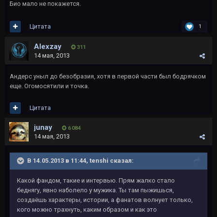
Био мало не покажется.
Цитата
1
Alexzay
311
14 мая, 2013
Андерс уныл до безобразия, хотя в первой части был бодрячком
еще. Огомосятили и точка.
Цитата
junay
6 084
14 мая, 2013
В 14.05.2013 в 11:44, tеnshi сказал:
Какой фандом, такие и интервью. Прям жалко стало
беднягу, явно наболело у мужика. Ты там пыжишься,
создаёшь характеры, истории, а фанатов волнует только,
кого можно трахнуть, каким образом и как это