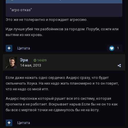
"агро отказ"
Это же не толерантно и порождает агрессию.
Иди лучше убей тех разбойников за городом. Поруби, сожги или
вытяни из них кровь.
Цитата
1
Эри
14 639
14 мая, 2013
Если даже нажать одно сердечко Андерс сразу, что будет
сильничать Хоука. На них надо жать планомерно и то он говрит,
что не надо со мной итп.
Андерс персонаж который рушит все это систему, которая
прогнила и не работает. Вскрывает нарыв.Если бы не он то как
бы все с мертвой точки не сдвинулось бы не на йоту.
Цитата