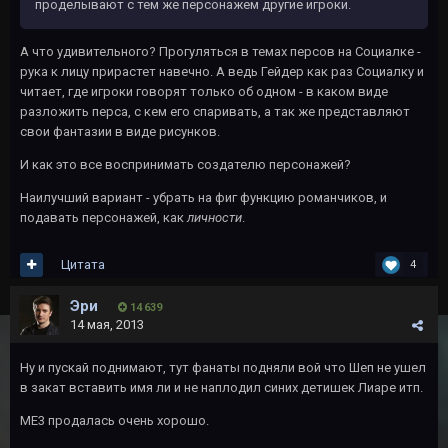
проделывают с тем же персонажем другие игроки.
А что удивительного? Прогуляться в темах персов на Социалке -
рука к лицу прирастет навечно. А ведь Гейдер как раз Социалку и
читает, где игроки говорят только об одном - в каком виде
разложить перса, с кем его спаривать, а так же представляют
свои фантазии в виде рисунков.
И как это все воспринимать создателю персонажей?
Наилучший вариант - убрать на фиг функцию романчиков, и
подавать персонажей, как
личности
.
Цитата
4
Эри
14 639
14 мая, 2013
Ну и пускай поднимают, тут фанаты подняли вой что Шеп не ушел
в закат вставить имя ли и не наплодил синих детишек Лиаре итп.
МЕ3 продалась очень хорошо.