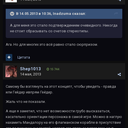
В 14.05.2013 в 10:36, Inadzuma сказал:
А для меня это стало подтверждением очевидного. Никогда
не стоит сбрасывать со счетов стереотипы.
Ага. Но для многих это всё равно стало сюрпризом.
Цитата
Shep1013
15 744
14 мая, 2013
Самому бы взглянуть на этот концепт, чтобы увидеть - правда
или Гейдер ивпрям
Гей
дер.
Жаль что не показали.
А еще я заметил, что нет возможности грубо высказаться,
касательно ориентации персонажа в самой игре. Можно в наглую
нахамить Мандалору на его флагманском корабле в присутствие