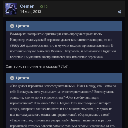
Cemen
10
14 мая, 2013
Цитата
Во-вторых, восприятие ориентации явно определяет реальность.
Например, если мужской персонаж делает комплимент женщине, то он
сразу же
должен сказать, что и мужчин находит привлекательными. В
противном случае быть ему Вечным Натуралом, и возможное в будущем
влечение к мужчинам воспринимается как изменение персонажа.
Сам то хоть понял что сказал? ЛоЛ.
Цитата
«Это делает персонажа непоследовательным». Имея в виду, что... сама по
себе бисексуальность указывает на непоследовательность? Бисексуальны
только те, кто не могут определиться? «Они все би» выглядит
нереалистично!" Кто «все»? Все в Тедасе? Или мы говорим о четырех
людях, которые и так исключительны во многих смыслах, и у двоих из
них нет сексуального опыта или предпочтений, обсуждаемых с вами?
«Такое чувство, что они все развратны!». Значит... наличие в игре трех
персонажей, готовых завести роман с главным героем независимо от его