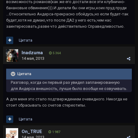
возможность романов(как же его достали все эти клубнично-
банановые обвинения))).И делали бы они игры,коих пруд пруди
...Относительно Андерса-прекрасно обойдусь,но если будет-так
будет,хотя не думаю,что после ДА2 у него есть,чем нас
заинтересовать,разве что действительно Справедливостью.
Цитата
Inadzuma
5 364
14 мая, 2013
Цитата
Разговор, когда он первый раз увидел запланированную
для Андерса внешность, лучше было вообще не озвучивать.
А для меня это стало подтверждением очевидного. Никогда не
стоит сбрасывать со счетов стереотипы.
Цитата
On_TRUE
1 987
14 мая, 2013