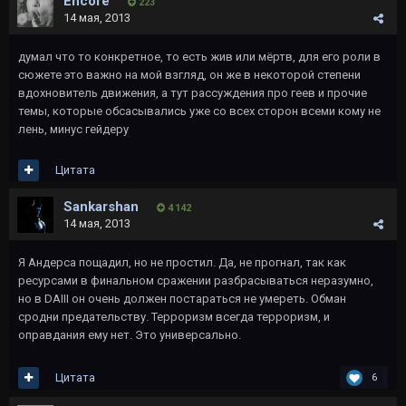
Encore
223
14 мая, 2013
думал что то конкретное, то есть жив или мёртв, для его роли в
сюжете это важно на мой взгляд, он же в некоторой степени
вдохновитель движения, а тут рассуждения про геев и прочие
темы, которые обсасывались уже со всех сторон всеми кому не
лень, минус гейдеру
Цитата
Sankarshan
4 142
14 мая, 2013
Я Андерса пощадил, но не простил. Да, не прогнал, так как
ресурсами в финальном сражении разбрасываться неразумно,
но в DAIII он очень должен постараться не умереть. Обман
сродни предательству. Терроризм всегда терроризм, и
оправдания ему нет. Это универсально.
Цитата
6