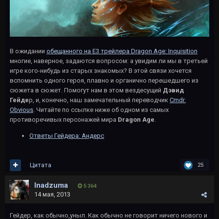
В ожидании
обещанного на Е3 трейлера Dragon Age: Inquisition
многие, наверное, задаются вопросом: а увидим ли мы в третьей
игре кого-нибудь из старых знакомых? В этой связи хочется
вспомнить одного героя, плавно и органично перешедшего из
сюжета в сюжет. Помогут нам в этом вездесущий
Дэвид
Гейде
р, и, конечно, наш замечательный переводчик
Cmdr.
Obvious
. Читайте по ссылке ниже об одном из самых
противоречивых персонажей мира
Dragon Age
.
Ответы Гейдера: Андерс
Цитата
25
Inadzuma
5 364
14 мая, 2013
Гейдер, как обычно,уныл. Как обычно не говорит ничего нового и