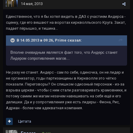
14 мая, 2013
Единственное, что я бы хотел видеть в ДА3 с участием Андерса -
сценку, где его вешают на воротах киркволльского Круга. Закат,
падает пёрышко, и тишина...
В 14.05.2013 в 09:26, Primе сказал:
Вполне очевидным является факт того, что Андерс станет
Лидером сопротивления магов...
Ни разу не станет. Андерс - сам по себе, одиночка, он не лидер и
не организатор, годы партизанщины в Киркволле это чётко
показали. Переговоры? Он слишком одиозный персонаж - из-за
взрыва церкви - чтобы с ним стали разговаривать храмовники, и
потому самим же магам незачем навешивать на себя ещё и его
делишки. Да и у сопротивления уже есть лидеры - Фиона, Рис,
Адриан - более чем адекватная компания.
Цитата