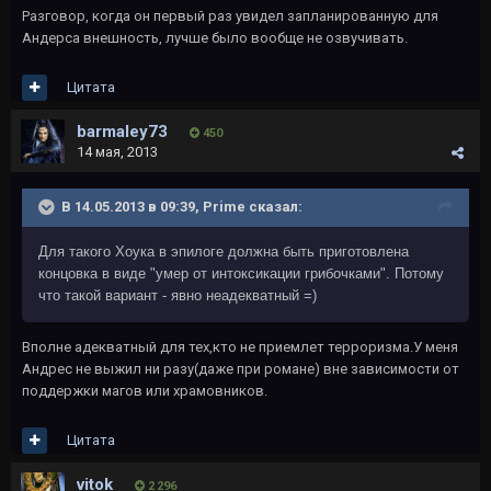
Разговор, когда он первый раз увидел запланированную для
Андерса внешность, лучше было вообще не озвучивать.
Цитата
barmaley73
450
14 мая, 2013
В 14.05.2013 в 09:39, Primе сказал:
Для такого Хоука в эпилоге должна быть приготовлена
концовка в виде "умер от интоксикации грибочками". Потому
что такой вариант - явно неадекватный =)
Вполне адекватный для тех,кто не приемлет терроризма.У меня
Андрес не выжил ни разу(даже при романе) вне зависимости от
поддержки магов или храмовников.
Цитата
vitok
2 296