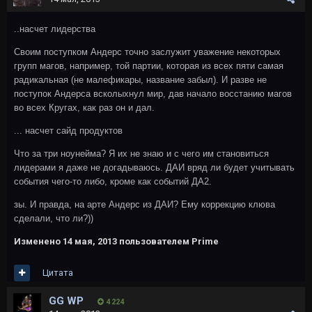
..насчет лидерства
Своим поступком Андерс точно заслужит уважение некоторых
групп магов, например, той партии, которая из всех пяти самая
радикальная (не малефикары, название забыл). И разве не
поступок Андерса всколыхнул мир, дав начало восстанию магов
во всех Кругах, как раз он и дал.
... насчет сайд продуктов
Что за три ноунейма? Я их не знаю и с чего им становиться
лидерами я даже не догадываюсь. ДАИ вряд ли будет учитывать
события чего-то либо, кроме как событий ДА2.
зы. И правда, на арте Андерс из ДАИ? Ему коррекцию клюва
сделали, что ли?))
Изменено
14 мая, 2013
пользователем Primе
Цитата
GG WP
4 224