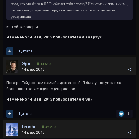
вероятность
пола, как это было в ДАО, сбивает тебя с толку? Или сама
,
что они могут переспать с представителями обоих полов, делает их
распутными?
из той же оперы.
Изменено
14 мая, 2013
пользователем Хаархус
Цитата
Эри
14 639
14 мая, 2013
Поверь Гейдер там самый адекватный. Я бы лучше уволила
большинство женщин- сценаристов.
Изменено
14 мая, 2013
пользователем Эри
Цитата
6
tеnshi
42 259
14 мая, 2013