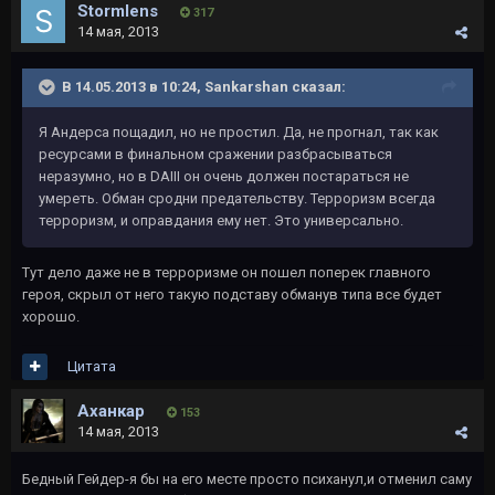
Stormlens
317
14 мая, 2013
В 14.05.2013 в 10:24, Sankarshan сказал:
Я Андерса пощадил, но не простил. Да, не прогнал, так как
ресурсами в финальном сражении разбрасываться
неразумно, но в DAIII он очень должен постараться не
умереть. Обман сродни предательству. Терроризм всегда
терроризм, и оправдания ему нет. Это универсально.
Тут дело даже не в терроризме он пошел поперек главного
героя, скрыл от него такую подставу обманув типа все будет
хорошо.
Цитата
Аханкар
153
14 мая, 2013
Бедный Гейдер-я бы на его месте просто психанул,и отменил саму