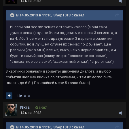
14 мая, 2013
В 14.05.2013 в 11:16, Shep1013 сказал:
И, если они все же решат оставить колесо (а они таки
думаю решат) лучше бы им поделить его не на 3 сегмента, а
на 4. Ибо 3 сегмента подразумевали 3 варианта развития
событий, но в лучшем случае их сейчас по 2 бывает. Две
реплики (как в МЕ3) все же, имхо, не кошерно подавать, а 4
будет в самый раз (снизу-вверх: "слюнявое согласие",
"адекватное согласие", "адекватный отказ", "агро отказ")
3 картинки означали варианты движения диалога, а выбор
событий шел как иконка со стрелками, и там их могло быть
вплоть до 6-8. ( По крайней мере 5 точно было).
Цитата
Nkrs
3 907
14 мая, 2013
В 14.05.2013 в 11:16, Shep1013 сказал: