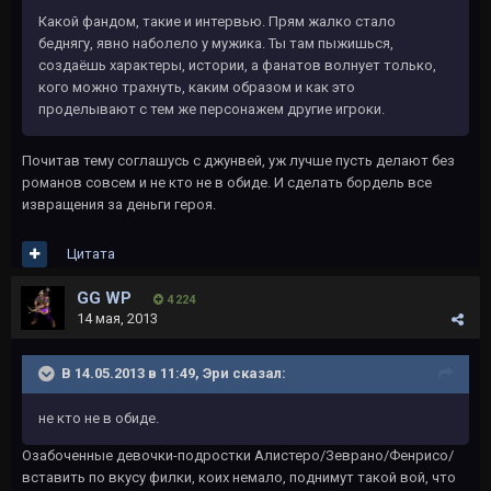
Какой фандом, такие и интервью. Прям жалко стало
беднягу, явно наболело у мужика. Ты там пыжишься,
создаёшь характеры, истории, а фанатов волнует только,
кого можно трахнуть, каким образом и как это
проделывают с тем же персонажем другие игроки.
Почитав тему соглашусь с джунвей, уж лучше пусть делают без
романов совсем и не кто не в обиде. И сделать бордель все
извращения за деньги героя.
Цитата
GG WP
4 224
14 мая, 2013
В 14.05.2013 в 11:49, Эри сказал:
не кто не в обиде.
Озабоченные девочки-подростки Алистеро/Зеврано/Фенрисо/
вставить по вкусу филки, коих немало, поднимут такой вой, что