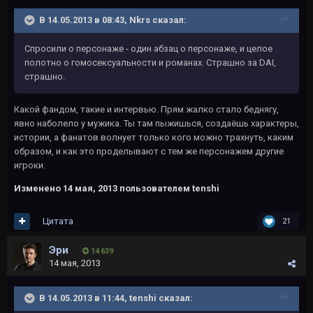
В 14.05.2013 в 08:43, Nkrs сказал:
Спросили о персонаже - один абзац о персонаже, и целое
полотно о гомосексуальности и романах. Страшно за DAI,
страшно.
Какой фандом, такие и интервью. Прям жалко стало беднягу,
явно наболело у мужика. Ты там пыжишься, создаёшь характеры,
истории, а фанатов волнует только кого можно трахнуть, каким
образом, и как это проделывают с тем же персонажем другие
игроки.
Изменено
14 мая, 2013
пользователем tеnshi
Цитата
21
Эри
14 639
14 мая, 2013
В 14.05.2013 в 11:44, tеnshi сказал: