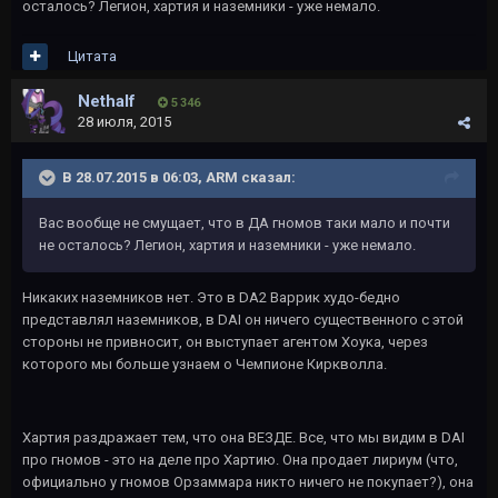
осталось? Легион, хартия и наземники - уже немало.
Цитата
Nethalf
5 346
28 июля, 2015
В 28.07.2015 в 06:03, ARM сказал:
Вас вообще не смущает, что в ДА гномов таки мало и почти
не осталось? Легион, хартия и наземники - уже немало.
Никаких наземников нет. Это в DA2 Варрик худо-бедно
представлял наземников, в DAI он ничего существенного с этой
стороны не привносит, он выступает агентом Хоука, через
которого мы больше узнаем о Чемпионе Киркволла.
Хартия раздражает тем, что она ВЕЗДЕ. Все, что мы видим в DAI
про гномов - это на деле про Хартию. Она продает лириум (что,
официально у гномов Орзаммара никто ничего не покупает?), она