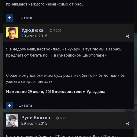
принимают каждого независимо от расы.
Цитата
Удюдюка
7 202
29 июля, 2015
Я в недоумении, настроилась на кунари, а тут гномы. Разрабы
предлагают бегать по ГТ в кунарийском шмотопаке?!
Сюжетному дополнению буду рада, как бы то ни было, дали бы
уже его скорее поиграть.
Изменено
29 июля, 2015
пользователем Удюдюка
Цитата
Русе Болтон
537
29 июля, 2015
Кстати ,надеюсь будет на ГТ ,места на вроде Шато Д'онтер,