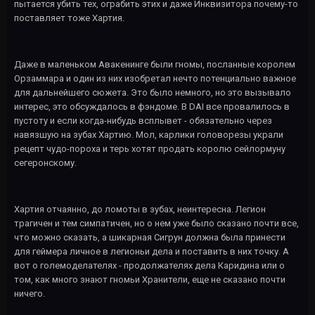
пытается убить тех, ограбить этих и даже Инквизитора почему-то
поставляет тоже Хартия.
Даже в маленьком Авакенинге были гномы, посланные королем
Орзаммара и один из них изобретал нечто потенциально важное
для дальнейшего сюжета. Это было немного, но это вызывало
интерес, это обсуждалось в фэндоме. В DAI все провалилось в
пустоту и если когда-нибудь всплывет - обязательно через
навязшую на зубах Хартию. Мол, карлики головорезы украли
рецепт чудо-пороха и терь хотят продать королю сейлормуну
сегеронскому.
Хартия отчаянно, до ломоты в зубах, неинтересна. Легион
трагичен и тем симпатичен, но о нем уже было сказано почти все,
что можно сказать, а шикарная Сигрун должна была принести
для геймера личное в легионьи дела и поставить в них точку. А
вот о големоделателях - продолжателях дела Каридина или о
том, как много знают гномьи Хранители, еще не сказано почти
ничего.