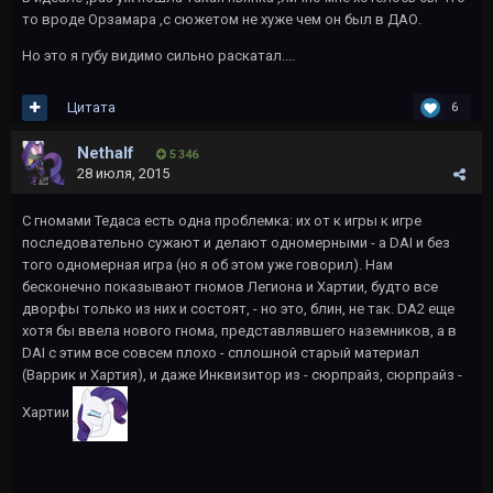
то вроде Орзамара ,с сюжетом не хуже чем он был в ДАО.
Но это я губу видимо сильно раскатал....
Цитата
6
Nethalf
5 346
28 июля, 2015
С гномами Тедаса есть одна проблемка: их от к игры к игре
последовательно сужают и делают одномерными - а DAI и без
того одномерная игра (но я об этом уже говорил). Нам
бесконечно показывают гномов Легиона и Хартии, будто все
дворфы только из них и состоят, - но это, блин, не так. DA2 еще
хотя бы ввела нового гнома, представлявшего наземников, а в
DAI с этим все совсем плохо - сплошной старый материал
(Варрик и Хартия), и даже Инквизитор из - сюрпрайз, сюрпрайз -
Хартии