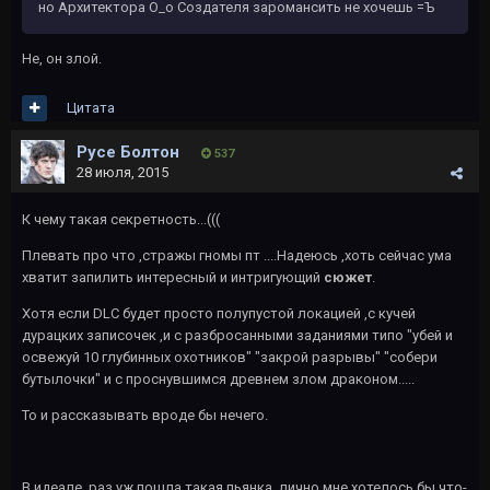
но Архитектора О_о Создателя заромансить не хочешь =Ъ
Не, он злой.
Цитата
Русе Болтон
537
28 июля, 2015
К чему такая секретность...(((
Плевать про что ,стражы гномы пт ....Надеюсь ,хоть сейчас ума
хватит запилить интересный и интригующий
сюжет
.
Хотя если DLC будет просто полупустой локацией ,с кучей
дурацких записочек ,и с разбросанными заданиями типо "убей и
освежуй 10 глубинных охотников" "закрой разрывы" "собери
бутылочки" и с проснувшимся древнем злом драконом.....
То и рассказывать вроде бы нечего.
В идеале ,раз уж пошла такая пьянка ,лично мне хотелось бы что-