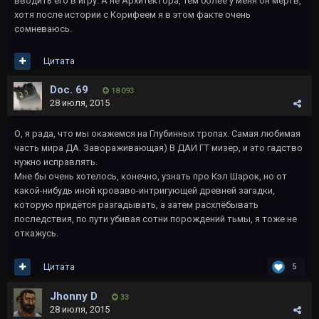
вводить его в игру. А не Архитектора, тем более у меня он мертв,
хотя после истории с Корифеем я в этом факте очень
сомневаюсь.
Цитата
Doc. 69
18 093
28 июля, 2015
О, я рада, что мы окажемся на Глубинных тропах. Самая любимая
часть мира ДА. Завораживающая) В ДАИ ГТ мизер, и это гадство
нужно исправлять.
Мне бы очень хотелось, конечно, узнать про Кэл Шарок, но от
какой-нибудь иной кроваво-интригующей древней загадки,
которую придётся разгадывать, а затем расхлёбывать
последствия, по пути убивая сотни порождений тьмы, я тоже не
откажусь.
Цитата
5
Jhonny D
33
28 июля, 2015