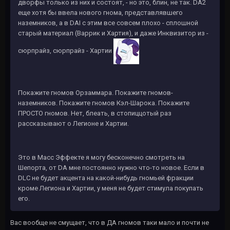
дворфы только из них и состоят, - но это, блин, не так. DA2
еще хотя бы ввела нового гнома, представлявшего
наземников, а в DAI с этим все совсем плохо - сплошной
старый материал (Варрик и Хартия), и даже Инквизитор из -
сюрпрайз, сюрпрайз - Хартии
Покажите гномов Орзаммара. Покажите гномов-
наземников. Покажите гномов Кэл-Шарока. Покажите
ПРОСТО гномов. Нет, блеать, в стопиццотый раз
рассказывают о Легионе и Хартии.
Это в Масс Эффекте я могу бесконечно смотреть на
Шепорта, от DA мне постоянно нужно что-то новое. Если в
DLC не будет акцента на какой-нибудь гномьей фракции
кроме Легиона и Хартии, у меня не будет стимула покупать
его.
Вас вообще не смущает, что в ДА гномов таки мало и почти не