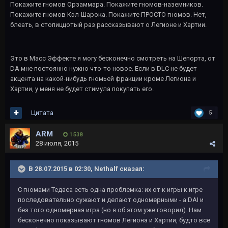
Покажите гномов Орзаммара. Покажите гномов-наземников.
Покажите гномов Кэл-Шарока. Покажите ПРОСТО гномов. Нет,
блеать, в стопиццотый раз рассказывают о Легионе и Хартии.
Это в Масс Эффекте я могу бесконечно смотреть на Шепорта, от
DA мне постоянно нужно что-то новое. Если в DLC не будет
акцента на какой-нибудь гномьей фракции кроме Легиона и
Хартии, у меня не будет стимула покупать его.
Цитата
5
ARM
1 538
28 июля, 2015
В 28.07.2015 в 02:30, Nethalf сказал:
С гномами Тедаса есть одна проблемка: их от к игры к игре
последовательно сужают и делают одномерными - а DAI и
без того одномерная игра (но я об этом уже говорил). Нам
бесконечно показывают гномов Легиона и Хартии, будто все