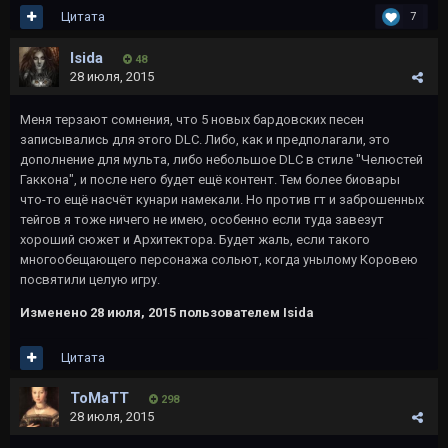
Цитата
7
Isida
48
28 июля, 2015
Меня терзают сомнения, что 5 новых бардовских песен
записывались для этого DLC. Либо, как и предполагали, это
дополнение для мульта, либо небольшое DLC в стиле "Челюстей
Гаккона", и после него будет ещё контент. Тем более биовары
что-то ещё насчёт кунари намекали. Но против гт и заброшенных
тейгов я тоже ничего не имею, особенно если туда завезут
хороший сюжет и Архитектора. Будет жаль, если такого
многообещающего персонажа сольют, когда унылому Коровею
посвятили целую игру.
Изменено
28 июля, 2015
пользователем Isida
Цитата
ToMaTT
298
28 июля, 2015