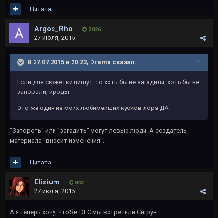
Цитата
Argos_Rho
2 026
27 июля, 2015
В 27.07.2015 в 20:23, Drama сказал:
Если для сюжетки пишут, то хоть бы не загадили, хоть бы не
запороли, ироды
Это же один из моих любимейших кусков лора ДА
"Запороть" или "загадить" могут левые люди. А создатель
материала "вносит изменения".
Цитата
Elizium
843
27 июля, 2015
А я теперь хочу, чтоб в DLC мы встретили Сигрун.