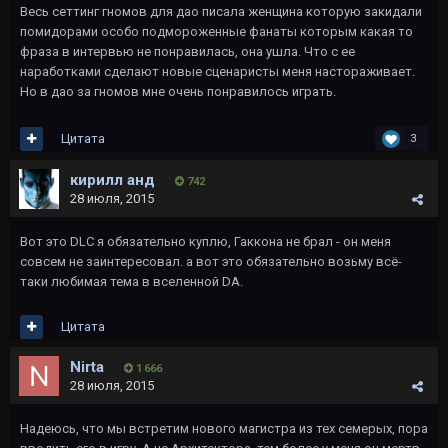
Весь сеттинг гномов для дао писала женщина которую закидали
помидорами особо подмороженные фанаты которым какая то
фраза в интервью не понравилась, она ушла. Что с ее
наработками сделают новые сценаристы меня настораживает.
Но в дао за гномов мне очень понравилось играть.
Цитата
3
кирилл анд
742
28 июля, 2015
Вот это DLC я обязательно куплю, Гаккона не брал - он меня
совсем не заинтересовал. а вот это обязательно возьму всё-
таки любимая тема в вселенной DA.
Цитата
Nirta
1 666
28 июля, 2015
Надеюсь, что мы встретим нового магистра из тех семерых, пора