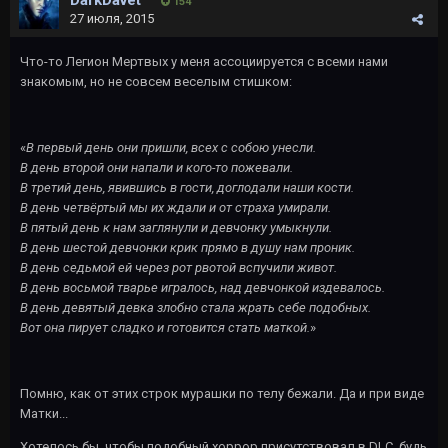
DarkDavet
154
27 июля, 2015
Что-то Легион Мертвых у меня ассоциируется с всеми нами
знакомым, но не совсем веселым стишком:
«
В первый день они пришли, всех с собою унесли.
В день второй они напали и кого-то пожевали.
В третий день, явившись в гости, доглодали наши кости.
В день четвёртый мы их ждали и от страха умирали.
В пятый день к нам заглянули и девчонку умыкнули.
В день шестой девчонки крик прямо в душу нам проник.
В день седьмой ей через рот рвотой вспучили живот.
В день восьмой тварье игралось, над девчонкой издевалось.
В день девятый девка злобно стала жрать себе подобных.
Вот она пирует сладко и готовится стать маткой.
»
Помню, как от этих строк мурашки по телу бежали. Да и при виде
Матки...
Хотелось бы, чтобы подобный хоррор присутствовал в DLC, будь