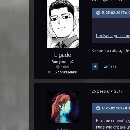
В 25.02.2017 в 
PeeBee здесь кл
Какой-то гибрид Пи
Ligade
Вне уровней
Цитата
6 865
9 336 сообщений
25 февраля, 2017
В 25.02.2017 в 
Есть ли способ у
главную страницу.