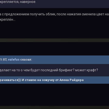
акрепляется, наверное.
а с предложением получить облик, после нажатия сменила цвет на
креплён...
21:07,
valefus
сказал:
 делает на то о чем будет последний брифинг? может крафт?
ачиваться)) И ставлю на озвучку от Алека Райдера