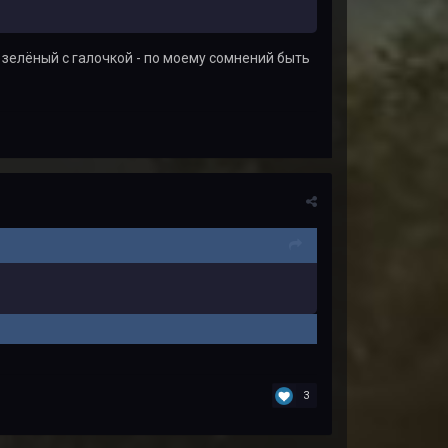
 зелёный с галочкой - по моему сомнений быть
3