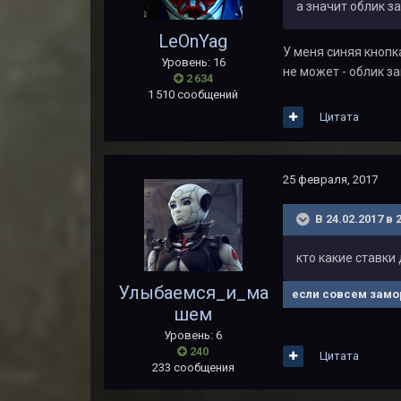
а значит облик з
LeOnYag
У меня синяя кнопк
Уровень: 16
не может - облик за
2 634
1 510 сообщений
Цитата
25 февраля, 2017
В 24.02.2017 в 
кто какие ставки
Улыбаемся_и_ма
если совсем замор
шем
Уровень: 6
240
Цитата
233 сообщения