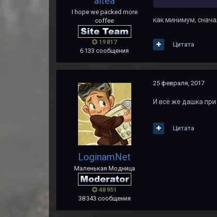
altea
I hope we packed more
как минимум, снача
coffee
19 817
Цитата
6 133 сообщения
25 февраля, 2017
И всё же дашка пр
Цитата
LoginamNet
Маленькая Модница
48 951
38 343 сообщения