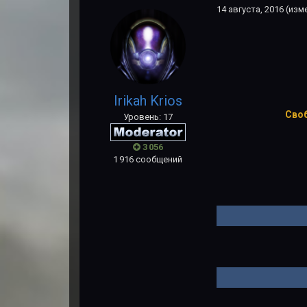
14 августа, 2016
(изм
Irikah Krios
Своб
Уровень: 17
3 056
1 916 сообщений