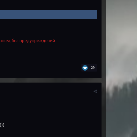
аном, без предупреждений.
29
))