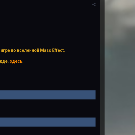
ре по вселенной Mass Effect.
ежде,
здесь
.