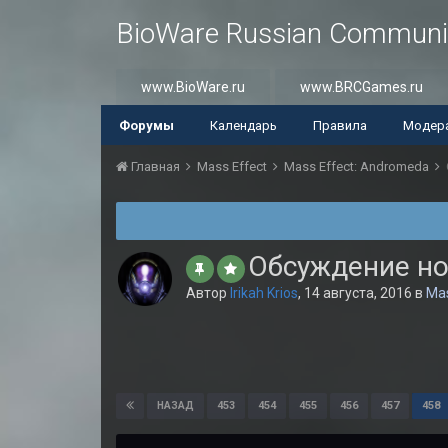
BioWare Russian Communi
www.BioWare.ru
www.BRCGames.ru
Форумы
Календарь
Правила
Модер
Главная
Mass Effect
Mass Effect: Andromeda
Обсуждение но
Автор
Irikah Krios
,
14 августа, 2016
в
Mas
453
454
455
456
457
458
НАЗАД