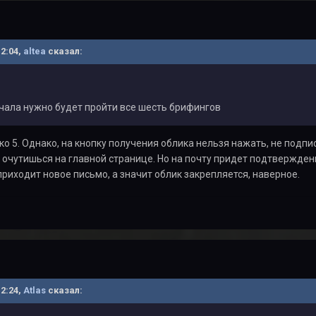
12:04,
altea
сказал:
чала нужно будет пройти все шесть брифингов
ко 5. Однако, на кнопку получения облика нельзя нажать, не подп
ы очутишься на главной странице. Но на почту придет подтвержден
приходит новое письмо, а значит облик закрепляется, наверное.
12:24,
Atlas
сказал: