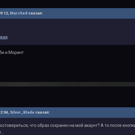
09:12,
Marched
сказал:
евая
.
би и Моринт
12:04,
Silver_Blade
сказал:
достовериться, что образ сохранен на мой акаунт? А то после кноп
..