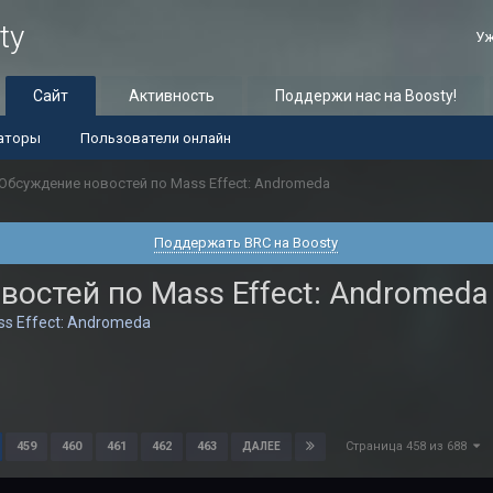
ty
Уж
Сайт
Активность
Поддержи нас на Boosty!
аторы
Пользователи онлайн
Обсуждение новостей по Mass Effect: Andromeda
Поддержать BRC на Boosty
востей по Mass Effect: Andromeda
s Effect: Andromeda
Страница 458 из 688
459
460
461
462
463
ДАЛЕЕ