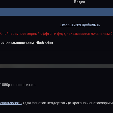
Видео
Технические проблемы.
Спойлеры, чрезмерный оффтоп и флуд наказывается локальным б
 2017
пользователем Irikah Krios
 1080р точно потянет.
использовать
. (для фанатов неадертальца-крогана и енотоазарьки)