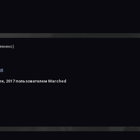
менено)
ая
.
я, 2017
пользователем Marched