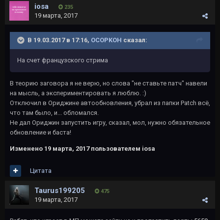
iosa
235
19 марта, 2017
В 19.03.2017 в 17:16,
OCOPKOH
сказал:
На счет французского стрима
В теорию заговора я не верю, но слова "не ставьте патч" навели
на мысль, а экспериментировать я люблю. :)
Отключил в Ориджине автообновления, убрал из папки Patch всё,
что там было, и... обломался.
Не дал Ориджин запустить игру, сказал, мол, нужно обязательное
обновление и баста!
Изменено
19 марта, 2017
пользователем iosa
Цитата
Taurus199205
475
19 марта, 2017