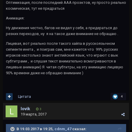
Оптимизация, после последний ААА проэктов, ну просто реально
космическая, тут не придраться
Анимация:
Ну движения честно, багов не видел у себя, а придераться до
резких переходов, ну я на такое даже внимание не обращаю .
Лицевая, вот реально после такого хайпа в русскоязычном
сегменте инета , и поиграв сам, мне кажется что 99% русских
играков настолько знают английский язык, что играют с вык
субтитрами , и слушая текст внимательно всматриваются в
лицевые анимации) Я читая субтитры, на эту анимацию лицевую
90% времени даже не обращаю внимание )
Цитата
4
lovik
3
19 марта, 2017
В 19.03.2017 в 19:25,
cdnm_47
сказал: