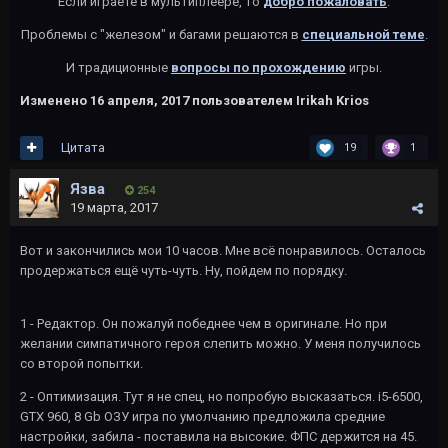
Если играете в мультиплеере, то
добро пожаловать
.
Проблемы с "железом" и багами решаются в
специальной теме
.
И традиционные
вопросы по прохождению
игры.
Изменено
16 апреля, 2017
пользователем Irikah Krios
Цитата
19
1
Язва
254
19 марта, 2017
Вот и закончились мои 10 часов. Мне всё понравилось. Осталось
продержаться ещё чуть-чуть. Ну, пойдем по порядку.
1 - Редактор. Он пожалуй победнее чем в оригинале. Но при
желании симпатичного героя слепить можно. У меня получилось
со второй попытки.
2 - Оптимизация. Тут я не спец, но попробую высказаться. i5-6500,
GTX 960, 8 Gb ОЗУ игра по умолчанию предложила средние
настройки, забила - поставила на высокие. ФПС держится на 45.