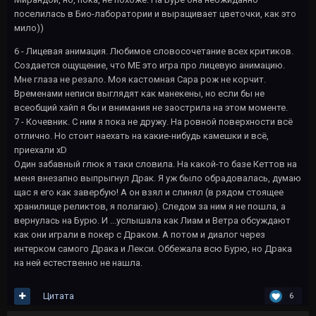
поселилась в Био-лаборатории и выращивает цветочки, как это
мило))
6 - Лицевая анимация. Любимое словосочетание всех критиков.
Создается ощущение, что МЕ это игра про лицевую анимацию.
Мне глаза не резало. Моя кастомная Сара рож не корчит.
Временами неписи выглядят как манекены, но если бы не
всеобщий хайп я бы и внимания не заострила на этом моменте.
7 - Кочевник. С ним я пока не дружу. На ровной поверхности всё
отлично. Но стоит наехать на какие-нибудь камешки и всё,
приехали xD
Один забавный глюк я таки словила. На какой-то базе Кеттов на
меня внезапно выпрыгнул Драк. Я уж было обрадовалась, думаю
щас я его как завербую! А он взял и слинял (в рядом стоящее
хранилище реликтов, я полагаю). Следом за ним я не пошла, а
вернулась на Бурю. И ...услышала как Лиам и Ветра обсуждают
как они играли в покер с Драком. А потом и диалог через
интерком самого Драка и Лекси. Оббежала всю Бурю, но Драка
на ней естественно не нашла.
Цитата
6