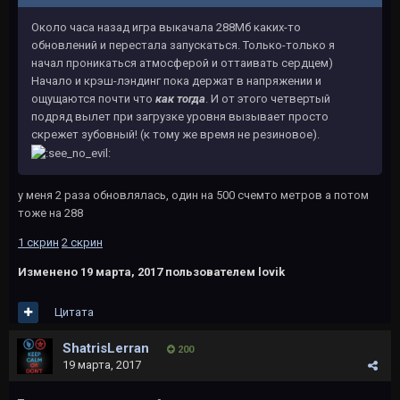
Около часа назад игра выкачала 288Мб каких-то
обновлений и перестала запускаться. Только-только я
начал проникаться атмосферой и оттаивать сердцем)
Начало и крэш-лэндинг пока держат в напряжении и
ощущаются почти что
как тогда
. И от этого четвертый
подряд вылет при загрузке уровня вызывает просто
скрежет зубовный! (к тому же время не резиновое).
у меня 2 раза обновлялась, один на 500 счемто метров а потом
тоже на 288
1 скрин
2 скрин
Изменено
19 марта, 2017
пользователем lovik
Цитата
ShatrisLerran
200
19 марта, 2017