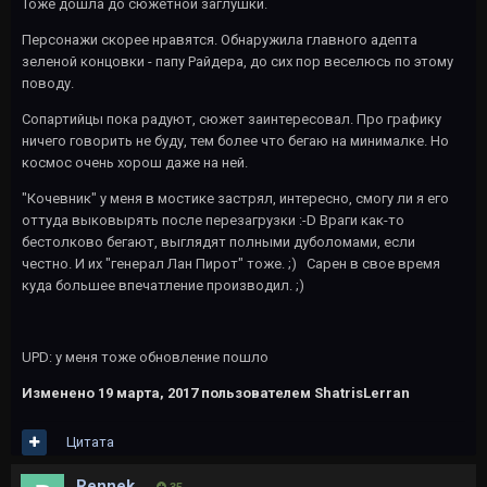
Тоже дошла до сюжетной заглушки.
Персонажи скорее нравятся. Обнаружила главного адепта
зеленой концовки - папу Райдера, до сих пор веселюсь по этому
поводу.
Сопартийцы пока радуют, сюжет заинтересовал. Про графику
ничего говорить не буду, тем более что бегаю на минималке. Но
космос очень хорош даже на ней.
"Кочевник" у меня в мостике застрял, интересно, смогу ли я его
оттуда выковырять после перезагрузки :-D Враги как-то
бестолково бегают, выглядят полными дуболомами, если
честно. И их "генерал Лан Пирот" тоже. ;) Сарен в свое время
куда большее впечатление производил. ;)
UPD: у меня тоже обновление пошло
Изменено
19 марта, 2017
пользователем ShatrisLerran
Цитата
Rennek