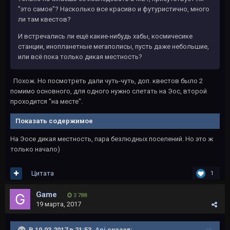
"это самое"? Насколько все красиво и футуристично, много
ли там квестов?
И встречались ли ещё какие-нибудь хабы, космичесике
станции, инопланетные мегаполисы, пусть даже небольшие,
или всё пока только дикая местность?
Похож. Но посмотреть дали чуть-чуть, доп. квестов было 2
помимо основного, для одного нужно слетать на Эос, второй
проходится "на месте".
Показать содержимое
На Эосе дикая местность, пара безлюдных поселений. Но это ж
только начало)
Цитата
1
Game
3 788
19 марта, 2017
В 19.03.2017 в 21:53,
Ani
сказал: