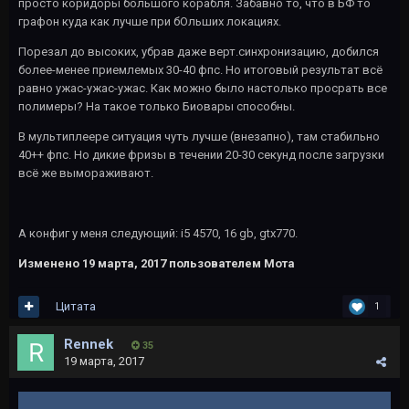
просто коридоры большого корабля. Забавно то, что в БФ то
графон куда как лучше при бОльших локациях.
Порезал до высоких, убрав даже верт.синхронизацию, добился
более-менее приемлемых 30-40 фпс. Но итоговый результат всё
равно ужас-ужас-ужас. Как можно было настолько просрать все
полимеры? На такое только Биовары способны.
В мультиплеере ситуация чуть лучше (внезапно), там стабильно
40++ фпс. Но дикие фризы в течении 20-30 секунд после загрузки
всё же вымораживают.
А конфиг у меня следующий: i5 4570, 16 gb, gtx770.
Изменено
19 марта, 2017
пользователем Мота
Цитата
1
Rennek
35
19 марта, 2017