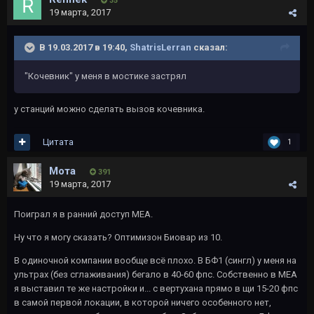
35
19 марта, 2017
В 19.03.2017 в 19:40,
ShatrisLerran
сказал:
"Кочевник" у меня в мостике застрял
у станций можно сделать вызов кочевника.
Цитата
1
Мота
391
19 марта, 2017
Поиграл я в ранний доступ МЕА.
Ну что я могу сказать? Оптимизон Биовар из 10.
В одиночной компании вообще всё плохо. В БФ1 (сингл) у меня на
ультрах (без сглаживания) бегало в 40-60 фпс. Собственно в МЕА
я выставил те же настройки и... с вертухана прямо в щи 15-20 фпс
в самой первой локации, в которой ничего особенного нет,