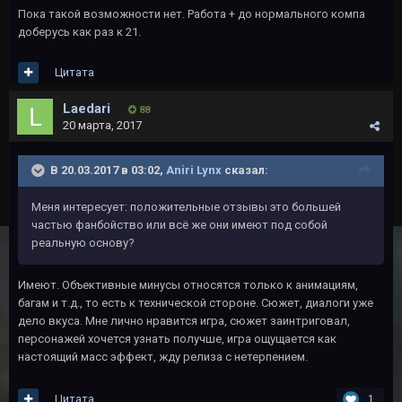
Пока такой возможности нет. Работа + до нормального компа
доберусь как раз к 21.
Цитата
Laedari
88
20 марта, 2017
В 20.03.2017 в 03:02,
Aniri Lynx
сказал:
Меня интересует: положительные отзывы это большей
частью фанбойство или всё же они имеют под собой
реальную основу?
Имеют. Объективные минусы относятся только к анимациям,
багам и т.д., то есть к технической стороне. Сюжет, диалоги уже
дело вкуса. Мне лично нравится игра, сюжет заинтриговал,
персонажей хочется узнать получше, игра ощущается как
настоящий масс эффект, жду релиза с нетерпением.
Цитата
1