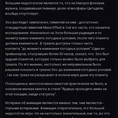
большим недостатком является то, что на Нексусе фоновая
музыка, создававшая львиную долю атмосферы Цитадели,
вообще отсутствует.
Эос выглядит симпатично, геймплей на нем - достаточно
стандартный геймплей Mass Effect в той его части, что касается
исследования. Изначально на Эосе большая радиация и по
сюжету нужно изменить погодные условия, после чего планета
должна измениться. В триале доступна только часть
контента "до момента изменения погодных условия".Один из
превьюеров, отыгравших более 30 часов, сказал, что Эос был
худшей планетой, которую только можно было выбрать для
триала. По его мнению, настолько же неправильным было
решение показать в триале Эос до изменения погодных условий
, так как триал не раскрывает в полной мере даже эту планету.
Полноценных, многосложных квестов практически не было, в
основном мелкие квесты в стиле "будешь проходить мимо на
этой локации, найди статуэтку".
Истерики об анимации являются именно тем, чем являются -
глупыми истериками. Анимация отвратительна, это большой
недостаток игры. Но не настолько значительный, как то, во что