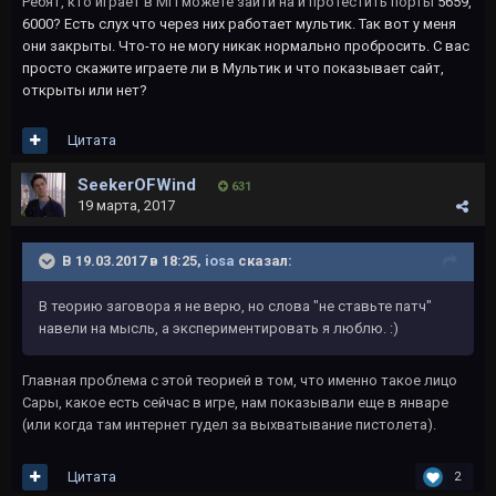
Ребят, кто играет в МП можете зайти на и протестить порты
5659,
6000? Есть слух что через них работает мультик. Так вот у меня
они закрыты. Что-то не могу никак нормально пробросить. С вас
просто скажите играете ли в Мультик и что показывает сайт,
открыты или нет?
Цитата
SeekerOFWind
631
19 марта, 2017
В 19.03.2017 в 18:25,
iosa
сказал:
В теорию заговора я не верю, но слова "не ставьте патч"
навели на мысль, а экспериментировать я люблю. :)
Главная проблема с этой теорией в том, что именно такое лицо
Сары, какое есть сейчас в игре, нам показывали еще в январе
(или когда там интернет гудел за выхватывание пистолета).
Цитата
2