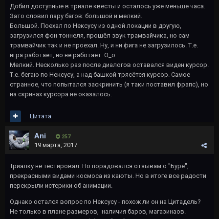
Добил доступные в триале квесты и осталось уже меньше часа.
Зато словил пару багов: большой и мелкий.
Большой. Поехал по Нексусу из одной локации в другую,
загрузился фон тоннеля, прошёл звук трамвайчика, но сам
трамвайчик так и не проехал. Ну, и ни фига не загрузилось. Т.е.
игра работает, но не работает. О_о
Мелкий. Несколько раз после диалогов оставался виден курсор.
Т.е. бегаю по Нексусу, а над башкой трясётся курсор. Самое
странное, что попытался заскринить (я таки поставил фрапс), но
на скринах курсора не оказалось.
Цитата
Ani
257
19 марта, 2017
Триалку не тестировал. Но порадовался отзывам о "Буре",
прекрасными видами космоса из каюты. Но в итоге все радости
перекрыли истерики об анимации.
Однако остался вопрос по Нексусу - похож ли он на Цитадель?
Не только в плане размеров, наличия баров, магазинаов.