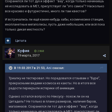
Сохранился ли тот дух и эффект "вау", когда только начинаешь
её исследовать в МЕ1, присутствует ли "это самое"? Насколько
все красиво и футуристично, много ли там квестов?
И встречались ли ещё какие-нибудь хабы, космичесике станции,
инопланетные мегаполисы, пусть даже небольшие, или всё пока
только дикая местность?
Цитата
Куфия
2 868
19 марта, 2017
В 19.03.2017 в 21:53,
Ani
сказал:
Триалку не тестировал. Но порадовался отзывам о "Буре",
прекрасными видами космоса из каюты. Но в итоге все
радости перекрыли истерики об анимации.
Однако остался вопрос по Нексусу - похож ли он на
Цитадель? Не только в плане размеров, наличия баров,
магазинаов. Сохранился ли тот дух и эффект "вау", когда
только начинаешь её исследовать в МЕ1, присутствует ли