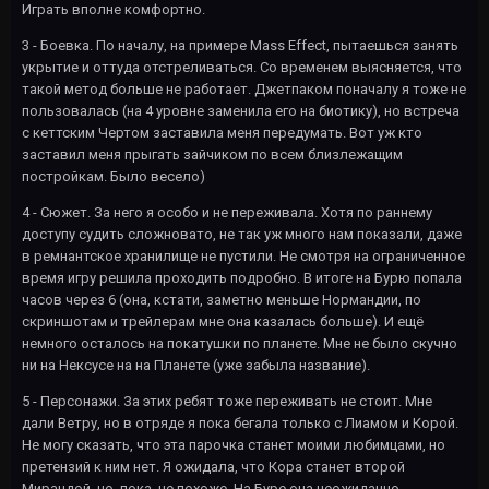
Играть вполне комфортно.
3 - Боевка. По началу, на примере Mass Effect, пытаешься занять
укрытие и оттуда отстреливаться. Со временем выясняется, что
такой метод больше не работает. Джетпаком поначалу я тоже не
пользовалась (на 4 уровне заменила его на биотику), но встреча
с кеттским Чертом заставила меня передумать. Вот уж кто
заставил меня прыгать зайчиком по всем близлежащим
постройкам. Было весело)
4 - Сюжет. За него я особо и не переживала. Хотя по раннему
доступу судить сложновато, не так уж много нам показали, даже
в ремнантское хранилище не пустили. Не смотря на ограниченное
время игру решила проходить подробно. В итоге на Бурю попала
часов через 6 (она, кстати, заметно меньше Нормандии, по
скриншотам и трейлерам мне она казалась больше). И ещё
немного осталось на покатушки по планете. Мне не было скучно
ни на Нексусе на на Планете (уже забыла название).
5 - Персонажи. За этих ребят тоже переживать не стоит. Мне
дали Ветру, но в отряде я пока бегала только с Лиамом и Корой.
Не могу сказать, что эта парочка станет моими любимцами, но
претензий к ним нет. Я ожидала, что Кора станет второй
Мирандой, но, пока, не похоже. На Буре она неожиданно