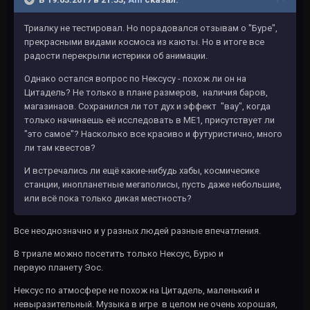
Триалку не тестировал. Но порадовался отзывам о "Буре",
прекрасными видами космоса из каюты. Но в итоге все
радости перекрыли истерики об анимации.
Однако остался вопрос по Нексусу - похож ли он на
Цитадель? Не только в плане размеров, наличия баров,
магазинаов. Сохранился ли тот дух и эффект "вау", когда
только начинаешь её исследовать в МЕ1, присутствует ли
"это самое"? Насколько все красиво и футуристично, много
ли там квестов?
И встречались ли ещё какие-нибудь хабы, космичесике
станции, инопланетные мегаполисы, пусть даже небольшие,
или всё пока только дикая местность?
Все неоднозначно и у разных людей разные впечатления.
В триале можно посетить только Нексус, Бурю и
первую планету Эос.
Нексус по атмосфере не похож на Цитадель, маленький и
невыразительный. Музыка в игре в целом не очень хорошая,