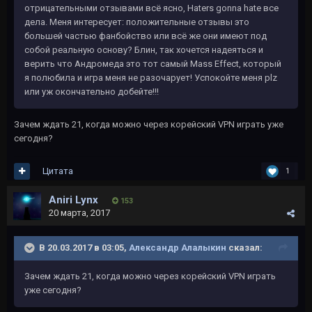
отрицательными отзывами всё ясно, Haters gonna hate все
дела. Меня интересует: положительные отзывы это
большей частью фанбойство или всё же они имеют под
собой реальную основу? Блин, так хочется надеяться и
верить что Андромеда это тот самый Mass Effect, который
я полюбила и игра меня не разочарует! Успокойте меня plz
или уж окончательно добейте!!!
Зачем ждать 21, когда можно через корейский VPN играть уже
сегодня?
Цитата
1
Aniri Lynx
153
20 марта, 2017
В 20.03.2017 в 03:05,
Александр Алалыкин
сказал:
Зачем ждать 21, когда можно через корейский VPN играть
уже сегодня?