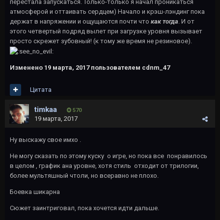
перестала запускаться. Только-только я начал проникаться
атмосферой и оттаивать сердцем) Начало и крэш-лэндинг пока
держат в напряжении и ощущаются почти что
как тогда
. И от
этого четвертый подряд вылет при загрузке уровня вызывает
просто скрежет зубовный! (к тому же время не резиновое).
Изменено
19 марта, 2017
пользователем cdnm_47
Цитата
timkaa
570
19 марта, 2017
Ну выскажу свое имхо .
Не могу сказать по этому куску о игре, но пока все понравилось
в целом , график ана уровне, хотя стиль отходит от трилогии,
более мультяшный чтоли, но всеравно не плохо.
Боевка шикарна
Сюжет заинтриговал, пока хочется идти дальше.