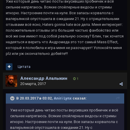
Уже который день читаю посты вкусивших пробничек и всё
сильнее напрягаюсь. Всякие спойлерные видосы и стримы
игнорю. Настроение почти на нуле. Все запасы корвалола с
валерьянкой опустошила в ожидании 21. Ну с отрицательными
отзывами всё ясно, Haters gonna hate все дела. Меня интересует:
положительные отзывы это большей частью фанбойство или
всё же они имеют под собой реальную основу? Блин, так хочется
надеяться и верить что Андромеда это тот самый Mass Effect,
который я полюбила и игра меня не разочарует! Успокойте меня
plz или уж окончательно добейте!!!
Цитата
Александр Алалыкин
1
20 марта, 2017
В 20.03.2017 в 03:02,
Aniri Lynx
сказал:
Уже который день читаю посты вкусивших пробничек и всё
сильнее напрягаюсь. Всякие спойлерные видосы и стримы
игнорю. Настроение почти на нуле. Все запасы корвалола с
валерьянкой опустошила в ожидании 21. Ну с