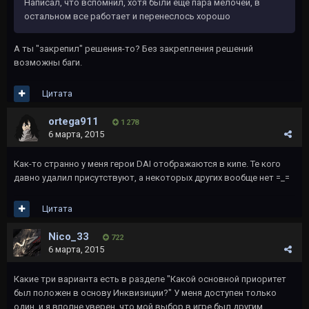
Написал, что вспомнил, хотя были еще пара мелочей, в
остальном все работает и перенеслось хорошо
А ты "закрепил" решения-то? Без закрепления решений
возможны баги.
Цитата
ortega911
1 278
6 марта, 2015
Как-то странно у меня герои DAI отображаются в кипе. Те кого
давно удалил присутствуют, а некоторых других вообще нет =_=
Цитата
Nico_33
722
6 марта, 2015
Какие три варианта есть в разделе "Какой основной приоритет
был положен в основу Инквизиции?" У меня доступен только
один, и я вполне уверен, что мой выбор в игре был другим.