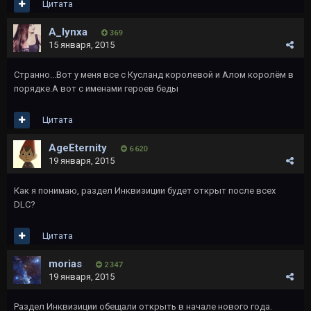
Цитата
A_lynxa
369
15 января, 2015
Странно...Вот у меня все с Кусланд королевой и Алом королём в
порядке.А вот с именами героев беды
Цитата
AgeEternity
6 620
19 января, 2015
Как я понимаю, раздел Инквизиции будет открыт после всех
DLC?
Цитата
morias
2 347
19 января, 2015
Раздел Инквизиции обещали открыть в начале нового года.