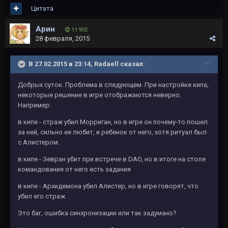
Цитата
Арин
11 902
28 февраля, 2015
В 27.02.2015 в 23:14, Radaell сказал:
Добрых суток. Проблема в следующем. При настройке кипа,
некоторые решение в игре отображаются неверно.
Например:
в кипе - страж убил Морриган, но в игре он почему-то пошел
за ней, сильно ее любит, и ребенок от него, хотя ритуал был
с Алистером.
в кипе - Зевран убит при встрече в DAO, но в итоге на столе
командования от него есть задания
в кипе - Архидемона убил Алистер, но в игре говорят, что
убил его страж
Это баг, ошибка синхронизации или так задумано?