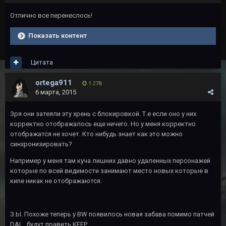
Отлично все перенеслось!
Показать контент
Цитата
ortega911
1 278
6 марта, 2015
Зря они затеяли эту хрень с блокировкой. Т.е если оно у них
корректно отображалось еще ничего. Но у меня корректно
отображатся не хочет. Кто нибудь знает как это можно
синхронизировать?
Например у меня там куча лишних давно удаленных персонажей
которые по всей видимости занимают место новых которые в
кипе никак не отображаются.
З.Ы. Похоже теперь у BW появилось новая забава помимо патчей
DAI... будут править КЕЕР...