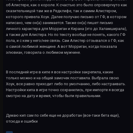
об Алистере, как о короле. К счастью это было опровергнуто как
сказительницой там же в Редклифе, так и самим Алистером,
которого привела Хоук. Далее получаю письмо от ГФ, в котором
написано, чем он(а) занимается. Также он(а) пишет письмо
личного характера для Морриган и Кирана (это до Халамширала),
а также для Алистера. Но по тексту вообще не понять, какого ГФ
пола, и с кем у него/нее связь. Сам Алистер отзывался о ГФ, как
о самой любимой женщине. А вот Морриган, когда показала
элювиан, говорила о любимом мужчине.
В последней игре в кипе я все настройки закрепила, какие
только можно и на общей замочек поставила. Выбрала свою
Хоук, все равно приходит либо по умолчанию, либо настраивать.
Настройки кипа в игре точно сохранились, при импорте я всегда
смотрю на дату и время, чтобы были правильными.
Думаю кип сам по себе еще не доработан (все-таки бета еще),
отсюда и ошибки