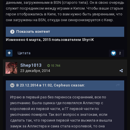
данными, загруженными в BSN (старого типа). Он в свою очередь
служит посредником между играми и Кипом. Чтобы ваши старые
герои отображались в Кипе, то вам нужно быть уверенными, что
они загружены на BSN, откуда они синхронизируется с Keep.
Показать контент
Изменено
6 марта, 2015
пользователем ShyriK
Цитата
2
Shep1013
15 744
23 декабря, 2014
В 23.12.2014 в 11:02, Cepheus сказал:
Играю в первый раз без переноса сохранений, все по
умолчанию. Была сценка где появлялся Аллистер с
королевой из первой части, а ГГ первой части по
умолчанию померла. Так вот вопрос к знатокам, если
сделать так, что героиня первой части выжила и вышла
замуж за Аллистера и сама стала королевой, то она