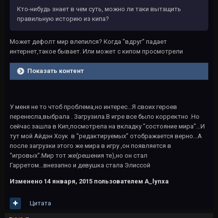
Кто-нибудь знает в чем суть, можно ли таки вытащить
правильную историю из кипа?
Может дефолт мир влепился? Когда "вдруг" падает
интернет,такое бывает. Или может с кипом просмотрели
Показать контент
У меня не то чтоб проблема,но интерес...Я своих героев
перенесла,выбрала . Загрузила.В игре все было корректно .Но
сейчас зашла в Кип,посмотрела на вкладку "состояние мира"...И
тут мой Айдэн Хоук в "редактируемых" отображается верно...А
после загрузки этого же мира в игру ,он появляется в
"игровых".Мир тот же(решения те),но он стал
Гарретом...внезапно и девушка стала Элиссой
Изменено
14 января, 2015
пользователем A_lynxa
Цитата