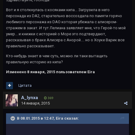
Вот и я столкнулась с косяками кипа... Загрузила в него
персонада из DA2, старательно восcоздала по памяти горячо
любимого персонажа из DAO которая убежала с алисером-
стражем в закат. И тут Лелиана заявляет мне, что Герой-то мой
умер... и книжки с историей о Море это подтвердают,
рассказывая о браке Алисера с Анорой.... но о Хоуке Варик все
правильно рассказывает.
Кто-нибудь знает в чем суть, можно ли таки вытащить
правильную историю из кипа?
Изменено
8 января, 2015
пользователем Eira
Цитата
A_lynxa
369
14 января, 2015
В 08.01.2015 в 12:47, Eira сказал: