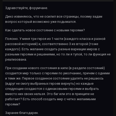
Здравствуйте, форумчане.
Дико извиняюсь, что не осилил все страницы, посему задам
вопрос который возможно уже подымался.
Как сделать новое состояние с новыми героями?
Поясню. У меня три героя из 1 части (каждого класса и разной
рассовой историей) и, соответственно 3 из второй (тоже
каждого). Есть желание создать разные вариации миров с
разными героями и решениями, но то ли я тупой, то ли функция не
реализована.
При создании нового состояния в кипе (в разделе состояний)
создается мир только с героями по умолчанию, причем с одними
и теми же. Первое созданное состояние удалять не решаюсь
(вдруг не смогу выбранных героев вернуть) но каждые
следующие создаются с одинаковыми героями и выбрать
вместо них своих нельзя. Это баг или это в принципе не
работает? Есть способ создать мир с четко желаемыми
героями?
Заранее благодарен.