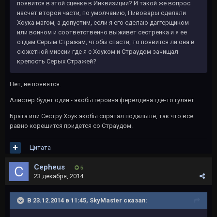
появится в этой сценке в Инквизиции? И такой же вопрос
насчет второй части, по умолчанию, Пивовары сделали
Хоука магом, а допустим, если я его сделаю даггерщиком
или воином и соответственно выживет сестренка и я ее
отдам Серым Стражам, чтобы спасти, то появится ли она в
сюжетной миссии где я с Хоуком и Страудом зачищал
крепость Серых Стражей?
Нет, не появятся.
Алистер будет один - якобы героиня ферелдена где-то гуляет.
Брата или Сестру Хоук якобы спрятал подальше, так что все
равно корешится придется со Страудом.
Цитата
Cepheus
5
23 декабря, 2014
В 23.12.2014 в 11:45, SkyMaster сказал: