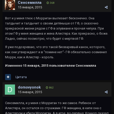
Сенсемилла
368
15 января, 2015
Вот и у меня глюк с Морриган вылезает бесконечно. Она
талдычит и талдычит о своем детёныше от ГФ, о сказочно
прекрасной жизни рядом с ГФ в элувиане и прочая чепуха. При
этом ГФ у меня женщина и жена Алистера. Как прекрасно, о боже.
Ладно, сейчас посмотрю, что будет с мертвой ГФ.
Я уже подозреваю, что это такой биоваревый канон, которого,
как они утверждают и в "помине нет"- ГФ обязательно осеменил
Морри, как и Алистер - король.
Изменено
15 января, 2015
пользователем Сенсемилла
Цитата
domovyonok
862
15 января, 2015
Сенсемилла, и у меня с Морриган то же самое. Ребенок от
Алистера, он остался со стражами. ГФ женщина, в кипе она с
Алистером и убила Морриган. А в игре, во-первых, Коннор сказал