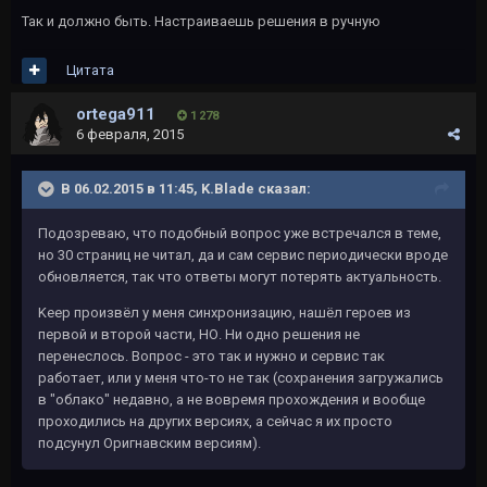
Так и должно быть. Настраиваешь решения в ручную
Цитата
ortega911
1 278
6 февраля, 2015
В 06.02.2015 в 11:45, K.Blade сказал:
Подозреваю, что подобный вопрос уже встречался в теме,
но 30 страниц не читал, да и сам сервис периодически вроде
обновляется, так что ответы могут потерять актуальность.
Keep произвёл у меня синхронизацию, нашёл героев из
первой и второй части, НО. Ни одно решения не
перенеслось. Вопрос - это так и нужно и сервис так
работает, или у меня что-то не так (сохранения загружались
в "облако" недавно, а не вовремя прохождения и вообще
проходились на других версиях, а сейчас я их просто
подсунул Оригнавским версиям).