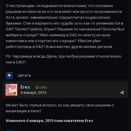
С Наступающим. Складывается впечатление, что половина
решений из Кипа ни на что не влияет или просто не упоминается.
Хотя, может, невнимательно слушал/читал кодекс/искал
бумажки. Стен и варианты его судьбы хоть как-то упоминаются в
DAI? Таллис? Шейла, Огрен? Решения по наковальне? Был/не был
мабари в отряде? Убил наемницу в DA2 по квесту на сына
наместника или отпустил его с кунари? Убил/не убил
работорговца в DA2? И множество других мелких деталей
P.S. Чаровница всегда Дагна, при любом решении относительно
нее в DAO?
Цитата
Eres
5 833
4 января, 2015
Может быть глупый вопрос, но как увидеть свои решение с
инквизиции в Кипе?
Изменено
4 января, 2015
пользователем Eres