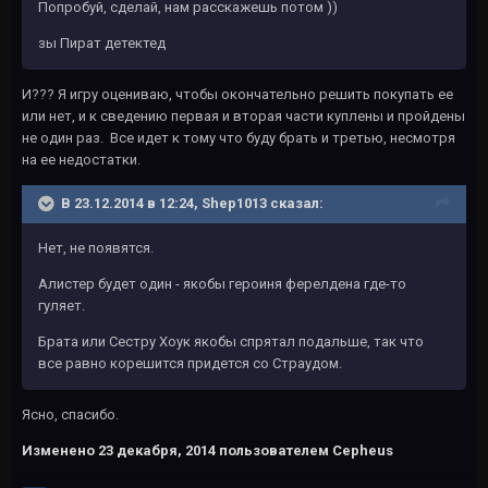
Попробуй, сделай, нам расскажешь потом ))
зы Пират детектед
И??? Я игру оцениваю, чтобы окончательно решить покупать ее
или нет, и к сведению первая и вторая части куплены и пройдены
не один раз. Все идет к тому что буду брать и третью, несмотря
на ее недостатки.
В 23.12.2014 в 12:24, Shep1013 сказал:
Нет, не появятся.
Алистер будет один - якобы героиня ферелдена где-то
гуляет.
Брата или Сестру Хоук якобы спрятал подальше, так что
все равно корешится придется со Страудом.
Ясно, спасибо.
Изменено
23 декабря, 2014
пользователем Cepheus