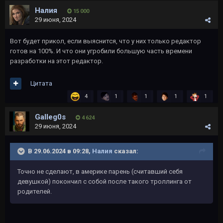
Налия
15 000
29 июня, 2024
Вот будет прикол, если выяснится, что у них только редактор
готов на 100%. И что они угробили большую часть времени
разработки на этот редактор.
Цитата
4
1
1
1
1
Galleg0s
4 624
29 июня, 2024
В 29.06.2024 в 09:28,
Налия
сказал:
Точно не сделают, в америке парень (считавший себя
девушкой) покончил с собой после такого троллинга от
родителей.