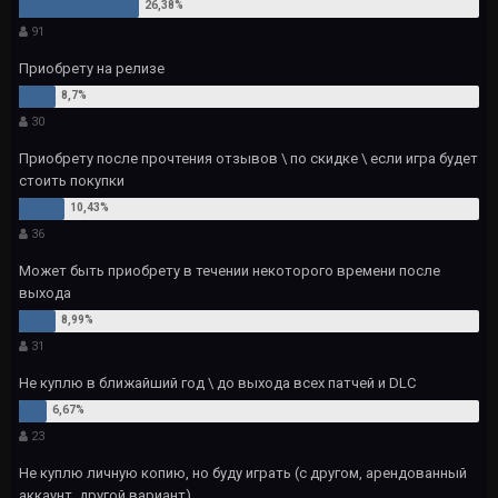
91
Приобрету на релизе
30
Приобрету после прочтения отзывов \ по скидке \ если игра будет
стоить покупки
36
Может быть приобрету в течении некоторого времени после
выхода
31
Не куплю в ближайший год \ до выхода всех патчей и DLC
23
Не куплю личную копию, но буду играть (с другом, арендованный
аккаунт, другой вариант)