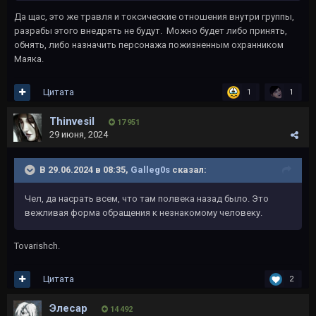
Да щас, это же травля и токсические отношения внутри группы,
разрабы этого внедрять не будут. Можно будет либо принять,
обнять, либо назначить персонажа пожизненным охранником
Маяка.
Цитата
1
1
Thinvesil
17 951
29 июня, 2024
В 29.06.2024 в 08:35,
Galleg0s
сказал:
Чел, да насрать всем, что там полвека назад было. Это
вежливая форма обращения к незнакомому человеку.
Tovarishch.
Цитата
2
Элесар
14 492