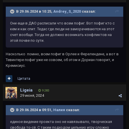
В 29.06.2024 в 10:25,
Andrey_S_2020
сказал:
Они еще в ДАО расписали что всем пофиг. Вот пофиг кто с
кем и как спит. Тедас где люди не заморачиваются на этот
счет вообще. Тогда не должно возникать конфликтов на
этой почве по сути.
Насколько помню, всем пофиг в Орлее и Ферелендене, а вот в
Тевинтере пофиг уже не совсем, об этом и Дориан говорит, и
Кремисиус.
Цитата
Ligeia
9 283
29 июня, 2024
В 29.06.2024 в 09:51,
Налия
сказал:
единое видение проекта оно не навязывало, творческая
свобода то-сё. С таким подходом цельную игру сложно