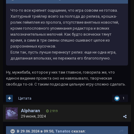
Что-то все крепнет ощущение, что игра совсем не готова.
Халтурный трейлер всего за полгода до релиза, крошка-
ролик геймплея из пролога, отсутствие внятных новостей,
кроме голословного упоминания редактора и всяких
малозначительных мелочей. Как будто всячески тянут
время, а сами в три смены спешно сшивают целое из
разрозненных кусочков.
Если так, пусть лучше перенесут релиз: еще ни одна игра,
доделанная впопыхах, не пережила его благополучно.
Ну, мужебаба, которое у них там главное, говорила же, что
единое видение проекта оно не навязывало, творческая
свобода то-сё. С таким подходом цельную игру сложно сделать.
Цитата
1
Alpharan
2 919
29 июня, 2024
В 29.06.2024 в 09:50,
Tanatos
сказал: