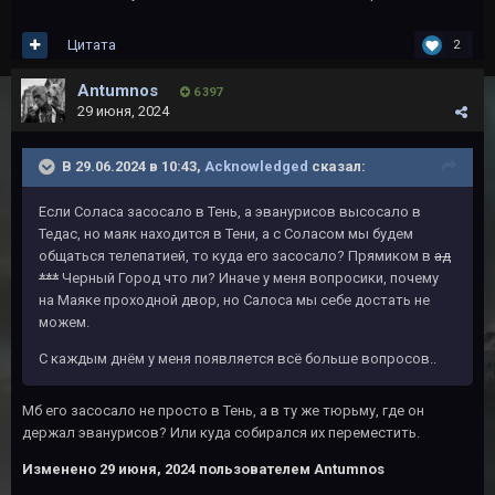
Цитата
2
Antumnos
6 397
29 июня, 2024
В 29.06.2024 в 10:43,
Acknowledged
сказал:
Если Соласа засосало в Тень, а эванурисов высосало в
Тедас, но маяк находится в Тени, а с Соласом мы будем
общаться телепатией, то куда его засосало? Прямиком в
ад
***
Черный Город что ли? Иначе у меня вопросики, почему
на Маяке проходной двор, но Салоса мы себе достать не
можем.
С каждым днём у меня появляется всё больше вопросов..
Мб его засосало не просто в Тень, а в ту же тюрьму, где он
держал эванурисов? Или куда собирался их переместить.
Изменено
29 июня, 2024
пользователем Antumnos