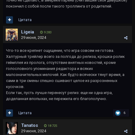
Точно не сделают, в америке парень (считавший себя девушкой)
покончил с собой после такого троллинга от родителей.
Цитата
Ligeia
9 283
29 июня, 2024
Что-то все крепнет ощущение, что игра совсем не готова.
Халтурный трейлер всего за полгода до релиза, крошка-ролик
геймплея из пролога, отсутствие внятных новостей, кроме
голословного упоминания редактора и всяких
малозначительных мелочей. Как будто всячески тянут время, а
сами в три смены спешно сшивают целое из разрозненных
кусочков.
Если так, пусть лучше перенесут релиз: еще ни одна игра,
доделанная впопыхах, не пережила его благополучно.
Цитата
6
Tanatos
18 725
29 июня, 2024