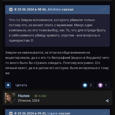
В 29.06.2024 в 08:46,
Alishino
сказал:
Что-то Зевран вспомнился, которого убивали только
потому что, он может спать с мужиками. Минус один
компаньон, но это тоже выбор, хах. То, что для отряда брать
к себе наёмного убийцу чревато, опустим - все вопросы к
сценаристам
:D
Зевран не навязывался, на этом вообще внимание не
акцентировали, да и с его-то биографией (вырос в борделе) чего-
то иного было бы странно ожидать. Поэтому все равно. Его
личный квест, да и в целом его история, были интересные к тому
же.
Цитата
2
1
Налия
15 000
29 июня, 2024
В 29.06.2024 в 09:45,
Ligeia
сказал: