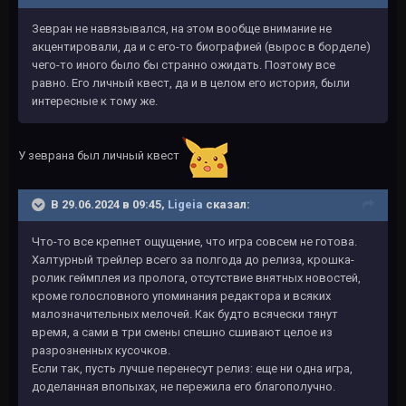
Зевран не навязывался, на этом вообще внимание не
акцентировали, да и с его-то биографией (вырос в борделе)
чего-то иного было бы странно ожидать. Поэтому все
равно. Его личный квест, да и в целом его история, были
интересные к тому же.
У зеврана был личный квест
В 29.06.2024 в 09:45,
Ligeia
сказал:
Что-то все крепнет ощущение, что игра совсем не готова.
Халтурный трейлер всего за полгода до релиза, крошка-
ролик геймплея из пролога, отсутствие внятных новостей,
кроме голословного упоминания редактора и всяких
малозначительных мелочей. Как будто всячески тянут
время, а сами в три смены спешно сшивают целое из
разрозненных кусочков.
Если так, пусть лучше перенесут релиз: еще ни одна игра,
доделанная впопыхах, не пережила его благополучно.