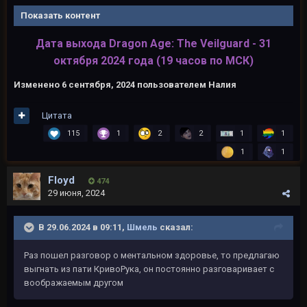
Показать контент
Дата выхода Dragon Age: The Veilguard - 31
октября 2024 года (19 часов по МСК)
Изменено
6 сентября, 2024
пользователем Налия
Цитата
115
1
2
2
1
1
1
1
Floyd
474
29 июня, 2024
В 29.06.2024 в 09:11,
Шмель
сказал:
Раз пошел разговор о ментальном здоровье, то предлагаю
выгнать из пати КривоРука, он постоянно разговаривает с
воображаемым другом