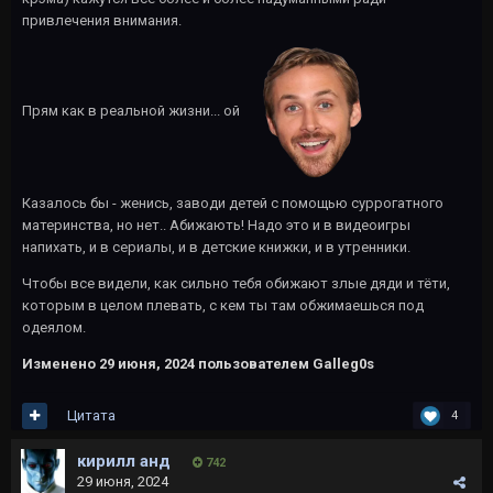
привлечения внимания.
Прям как в реальной жизни... ой
Казалось бы - женись, заводи детей с помощью суррогатного
материнства, но нет.. Абижають! Надо это и в видеоигры
напихать, и в сериалы, и в детские книжки, и в утренники.
Чтобы все видели, как сильно тебя обижают злые дяди и тёти,
которым в целом плевать, с кем ты там обжимаешься под
одеялом.
Изменено
29 июня, 2024
пользователем Galleg0s
Цитата
4
кирилл анд
742
29 июня, 2024