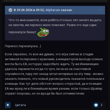
В 29.06.2024 в 09:52,
Alpharan
сказал:
Что-то мне кажется, если ребята столько лет ничего выдать
не смогли, им перенос мало поможет. Разве что еще один
перезапуск бахнут
Перенос перезапуска...)
Если серьёзно, то все же думаю, что игра сейчас в стадии
активной полировки с кранчами, а инициатором выхода осенью
могла быть ЕА, которую задолбало ждать. Ту же Инквизицию
удалось перенести когда-то чуть ли не из-за счастливой
случайности, пару лет назад читал интервью на эту тему - можно
сказать повезло, что новый руководитель оказался лояльным к
команде. Как тут дела обстоят вопрос открытый, да и позицию
ЕА мы вряд ли в ближайшее время узнаем, если только Шрайер
сорвет покровы, но он вроде бы был оптимистичен.
Цитата
2