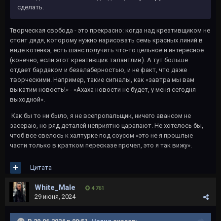
сделать.
Творческая свобода - это прекрасно: когда над креативщиком не
стоит дядя, которому нужно нарисовать семь красных линий в
виде котенка, есть шанс получить что-то цельное и интересное
(конечно, если этот креативщик талантлив). А тут больше
отдает бардаком и безалаберностью, и не факт, что даже
творческими. Например, такие сигналы, как «завтра мы вам
выкатим новость!» - «Ахаха новости не будет, у меня сегодня
выходной».
Как бы то ни было, я не всепропальщик, ничего авансом не
засераю, но ряд деталей неприятно царапают. Не хотелось бы,
чтоб все свелось к халтурке под соусом «это не я прошлые
части только в кратком пересказе прочел, это я так вижу».
Цитата
White_Male
4 761
29 июня, 2024