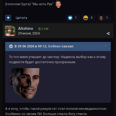
(голосом Грута) "Мы есть Рук"
Цитата
1
3
1
Alishino
2 248
29 июня, 2024
В 29.06.2024 в 09:12,
Gоблин
сказал:
То что меня утешает до сих пор. Надеюсь выбор как к этому
подвести будет достаточно прозрачным.
А я хочу, чтобы такой результат стал полной неожиданностью.
Особенно со своим ЛИ. Больше стекла богу стекла.