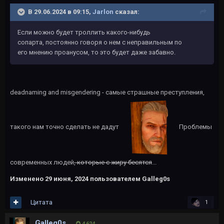
В 29.06.2024 в 09:15,
Jarlon
сказал:
Если можно будет троллить какого-нибудь
сопарта, постоянно говоря о нем с неправильным по
его мнению проанусом, то это будет даже забавно.
deadnaming and misgendering - самые страшные преступления,
такого нам точно сделать не дадут
Проблемы
современных людей
, которые с жиру бесятся
...
Изменено
29 июня, 2024
пользователем Galleg0s
Цитата
1
Galleg0s
4 624