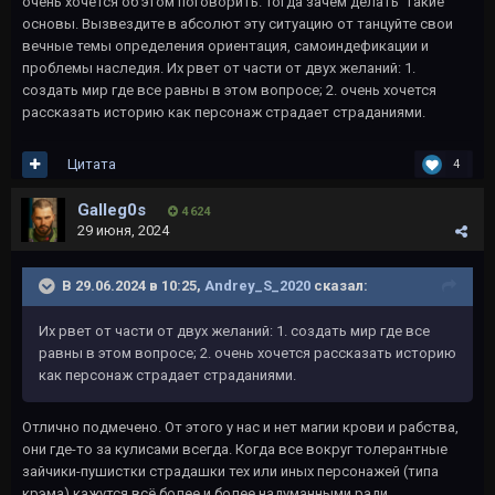
очень хочется об этом поговорить. Тогда зачем делать такие
основы. Вызвездите в абсолют эту ситуацию от танцуйте свои
вечные темы определения ориентация, самоиндефикации и
проблемы наследия. Их рвет от части от двух желаний: 1.
создать мир где все равны в этом вопросе; 2. очень хочется
рассказать историю как персонаж страдает страданиями.
Цитата
4
Galleg0s
4 624
29 июня, 2024
В 29.06.2024 в 10:25,
Andrey_S_2020
сказал:
Их рвет от части от двух желаний: 1. создать мир где все
равны в этом вопросе; 2. очень хочется рассказать историю
как персонаж страдает страданиями.
Отлично подмечено. От этого у нас и нет магии крови и рабства,
они где-то за кулисами всегда. Когда все вокруг толерантные
зайчики-пушистки страдашки тех или иных персонажей (типа
крэма) кажутся всё более и более надуманными ради