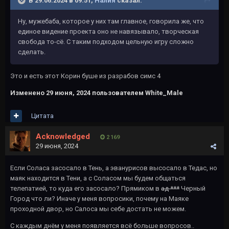
В 29.06.2024 в 09:51,
Налия
сказал:
Ну, мужебаба, которое у них там главное, говорила же, что
единое видение проекта оно не навязывало, творческая
свобода то-сё. С таким подходом цельную игру сложно
сделать.
Это и есть этот Корин буше из разрабов симс 4
Изменено
29 июня, 2024
пользователем White_Male
Цитата
Acknowledged
2 169
29 июня, 2024
Если Соласа засосало в Тень, а эванурисов высосало в Тедас, но
маяк находится в Тени, а с Соласом мы будем общаться
телепатией, то куда его засосало? Прямиком в
ад ***
Черный
Город что ли? Иначе у меня вопросики, почему на Маяке
проходной двор, но Салоса мы себе достать не можем.
С каждым днём у меня появляется всё больше вопросов..