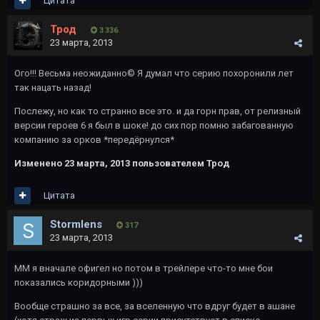
Цитата
Трод
3 336
23 марта, 2013
Ого!!! Весьма неожиданно© Я думал что серию похоронили лет
так нацать назад!
Послежу, но как то странно все это. и да горн прав, от релизный
версии героев 6 я был в шоке! до сих пор помню забагованную
компанию за орков *передёрнулся*
Изменено
23 марта, 2013
пользователем Трод
Цитата
Stormlens
317
23 марта, 2013
ММ я вначале офигел но потом в трейлере что-то мне бои
показались коридорными )))
Вообще страшно за все, за вселенную что вдруг будет в ашане