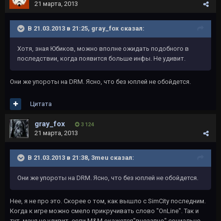
21 марта, 2013
В 21.03.2013 в 21:25, gray_fox сказал:
Хотя, зная Юбиков, можно вполне ожидать подобного в
последствии, когда появится больше инфы. Не удивит.
Они же упороты на DRM. Ясно, что без юплей не обойдется.
Цитата
gray_fox
3 124
21 марта, 2013
В 21.03.2013 в 21:38, 3meu сказал:
Они же упороты на DRM. Ясно, что без юплей не обойдется.
Нее, я не про это. Скорее о том, как вышло с SimCity последним.
Когда к игре можно смело прикручивать слово "OnLine". Так и
тут, меня не удивит, если M&M окажется"внезапно" социально-