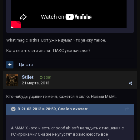
What magic is this. Вот уж не думал что увижу такое.
Кстати а что это значит ПАКС уже начался?
Цитата
Stilet
2 301
21 марта, 2013
Кто-нибудь ущипните меня, кажется я сплю. Новый M&M!!
В 21.03.2013 в 20:59, Coalen сказал:
.
А M&M X - это и есть способ ubisoft наладить отношения с
PC игроками? Они же не упустят возможность все