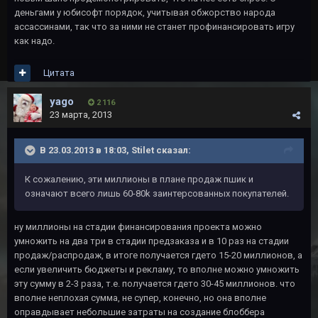
деньгами у юбисофт порядок, учитывая обжорство народа
ассассинами, так что за ними не станет профинансировать игру
как надо.
Цитата
yago
2 116
23 марта, 2013
В 23.03.2013 в 18:03, Stilet сказал:
К сожалению, эти миллионы в плане продаж пшик и
означают всего лишь 60-80k заинтерсованных покупателей.
ну миллионы на стадии финансирования проекта можно
умножить на два три в стадии предзаказа и в 10 раз на стадии
продаж/распродаж, в итоге получается гдето 15-20 миллионов, а
если увеличить бюджеты и рекламу, то вполне можно умножить
эту сумму в 2-3 раза, т.е. получается гдето 30-45 миллионов. что
вполне неплохая сумма, не супер, конечно, но она вполне
оправдывает небольшие затраты на создание блоббера