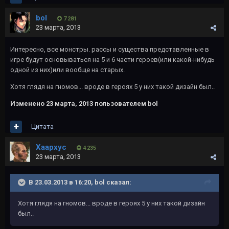
bol
7 281
23 марта, 2013
Интересно, все монстры. рассы и существа представленные в
игре будут основываться на 5 и 6 части героев(или какой-нибудь
одной из них)или вообще на старых.
Хотя глядя на гномов... вроде в героях 5 у них такой дизайн был..
Изменено
23 марта, 2013
пользователем bol
Цитата
Хаархус
4 235
23 марта, 2013
В 23.03.2013 в 16:20, bol сказал:
Хотя глядя на гномов... вроде в героях 5 у них такой дизайн
был..