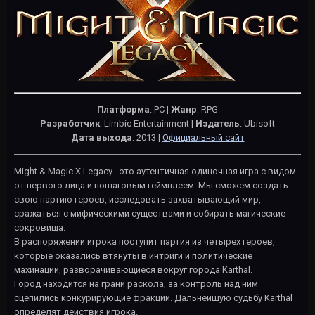
Платформа
: PC |
Жанр
: RPG
Разработчик
: Limbic Entertainment |
Издатель
: Ubisoft
Дата выхода
: 2013 |
Официальный сайт
Might & Magic X Legacy - это аутентичная одиночная игра с видом
от первого лица и пошаговым геймплеем. Мы сможем создать
свою партию героев, исследовать захватывающий мир,
сражаться с мифическими существами и собирать магические
сокровища.
В распоряжении игрока поступит партия из четырех героев,
которые оказались втянуты в интриги и политические
махинации, разворачивающиеся вокруг города Karthal.
Город находится на грани раскола, за контроль над ним
сцепились конкурирующие фракции. Дальнейшую судьбу Karthal
определят действия игрока.