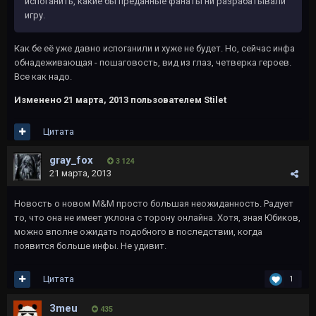
испоганить, какие бы преданные фанаты ни разрабатывали
игру.
Как бе её уже давно испоганили и хуже не будет. Но, сейчас инфа
обнадеживающая - пошаговость, вид из глаз, четверка героев.
Все как надо.
Изменено
21 марта, 2013
пользователем Stilet
Цитата
gray_fox
3 124
21 марта, 2013
Новость о новом M&M просто большая неожиданность. Радует
то, что она не имеет уклона с торону онлайна. Хотя, зная Юбиков,
можно вполне ожидать подобного в последствии, когда
появится больше инфы. Не удивит.
Цитата
1
3meu
435