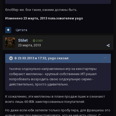
блоббер же. бои такие, какими должны быть.
Изменено
23 марта, 2013
пользователем yago
Цитата
Stilet
2 301
23 марта, 2013
В 23.03.2013 в 17:32, yago сказал:
тысяча олдскульно-направленных игр на кикстартеры
собирают миллионы - крупный собственник ИП решил
попробовать возродить свою олдскульную серию -
действительно, просто удивительно.
К сожалению, эти миллионы в плане продаж пшик и означают
всего лишь 60-80k заинтерсованных покупателей.
Но даже если юби затеяли только пробу пера, для франшизы это
новый шанс продемонстрировать, что на неё есть спрос. С