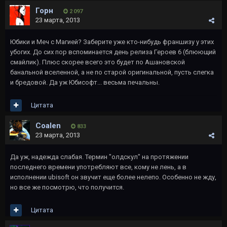
Горн
2 097
23 марта, 2013
Юбики и Меч с Магией? Заберите уже кто-нибудь франшизу у этих
убогих. До сих пор вспоминается день релиза Героев 6 (блюющий
смайлик). Плюс скорее всего это будет по Ашановской
банальной вселенной, а не по старой оригинальной, пусть слегка
и бредовой. Да уж Юбисофт... весьма печальны.
Цитата
Coalen
833
23 марта, 2013
Да уж, надежда слабая. Термин "олдскул" на протяжении
последнего времени употребляют все, кому не лень, а в
исполнении ubisoft он звучит еще более нелепо. Особенно не жду,
но все же посмотрю, что получится.
Цитата