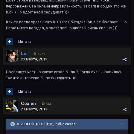
(хотя страж из первых игр серии присутствует в списке
персонажей), за онлайн направленность, за баги в общем это же
Юби ) Но вдруг нас всех удивят )))
Как-то после урезанного КОТОР2 Обисидианов я от Фоллаут Нью
Вегас много не ждал, а оказалось ошибся и очень сильно )))
Цитата
bol
7 281
23 марта, 2013
Последняя часть в какую играл была 7. Тогда очень нравилась.
Так что интересно было бы глянуть 10
Цитата
Coalen
833
23 марта, 2013
В 23.03.2013 в 13:18, bol сказал: