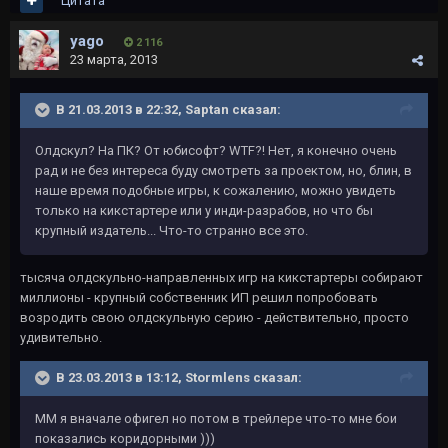
Цитата
yago
2 116
23 марта, 2013
В 21.03.2013 в 22:32, Saptan сказал:
Олдскул? На ПК? От юбисофт? WTF?! Нет, я конечно очень
рад и не без интереса буду смотреть за проектом, но, блин, в
наше время подобные игры, к сожалению, можно увидеть
только на кикстартере или у инди-разрабов, но что бы
крупный издатель... Что-то странно все это.
тысяча олдскульно-направленных игр на кикстартеры собирают
миллионы - крупный собственник ИП решил попробовать
возродить свою олдскульную серию - действительно, просто
удивительно.
В 23.03.2013 в 13:12, Stormlens сказал:
ММ я вначале офигел но потом в трейлере что-то мне бои
показались коридорными )))