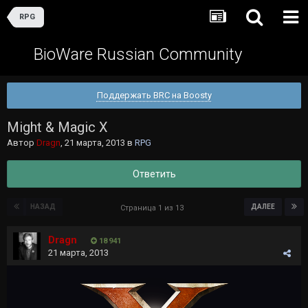
RPG
BioWare Russian Community
Поддержать BRC на Boosty
Might & Magic X
Автор
Dragn
,
21 марта, 2013
в
RPG
Ответить
НАЗАД
ДАЛЕЕ
Страница 1 из 13
Dragn
18 941
21 марта, 2013