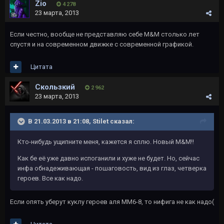
Zio
4 278
23 марта, 2013
Если честно, вообще не представляю себе M&M столько лет
спустя и на современном движке с современной графикой.
Цитата
Скользкий
2 962
23 марта, 2013
В 21.03.2013 в 21:08, Stilet сказал:
Кто-нибудь ущипните меня, кажется я сплю. Новый M&M!!
Как бе её уже давно испоганили и хуже не будет. Но, сейчас
инфа обнадеживающая - пошаговость, вид из глаз, четверка
героев. Все как надо.
Если опять уберут куклу героев аля ММ6-8, то нифига не как надо(