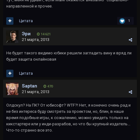
направленной и прочее.
Цитата
1
Эри
14 621
21 марта, 2013
Не будет такого видимо юбики решили загладить вину и вряд ли
будет защита онлайновая
Цитата
Saptan
470
21 марта, 2013
Олдскул? На ПК? От юбисофт? WTF?! Нет, я конечно очень рад и
не без интереса буду смотреть за проектом, но, блин, в наше
время подобные игры, к сожалению, можно увидеть только на
кикстартере или у инди-разрабов, но что бы крупный издатель...
Что-то странно все это.