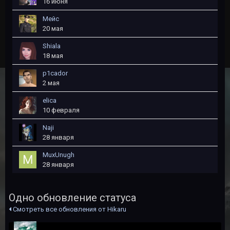
16 июня
Мейс
20 мая
Shiala
18 мая
p1cador
2 мая
elica
10 февраля
Naji
28 января
MuxUnugh
28 января
Одно обновление статуса
Смотреть все обновления от Hikaru