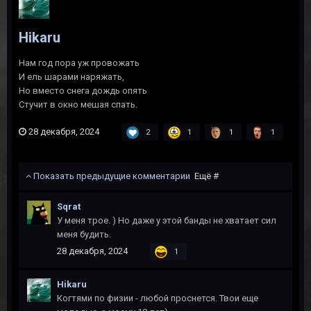
Hikaru
Нам год пора уж провожать
И ель шарами наряжать,
Но вместо снега дождь опять
Стучит в окно мешая спать.
28 декабря, 2024
2
1
1
1
Показать предыдущие комментарии
Ещё #
Sqrat
У меня трое. ) Но даже у этой банды не хватает сил
меня будить.
28 декабря, 2024
1
Hikaru
Когтями по физии - любой проснется. Твои еще