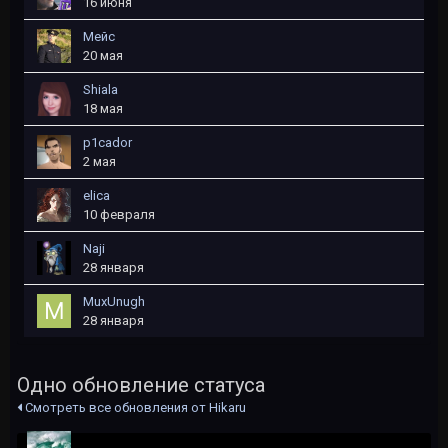
16 июня
Мейс
20 мая
Shiala
18 мая
p1cador
2 мая
elica
10 февраля
Naji
28 января
MuxUnugh
28 января
Одно обновление статуса
Смотреть все обновления от Hikaru