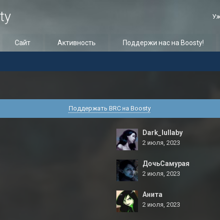
ty
Уж
Сайт
Активность
Поддержи нас на Boosty!
Поддержать BRC на Boosty
Dark_lullaby
2 июля, 2023
ДочьСамурая
2 июля, 2023
Анита
2 июля, 2023