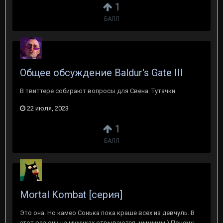
1
БАЛЛ
Общее обсуждение Baldur's Gate III
В твиттере собирают вопросы для Свена. Тутачки
22 июля, 2023
1
БАЛЛ
Mortal Kombat [серия]
Это она. Но камео Сонька пока краше всех из девчуль. В
этот раз они на мужиках отрываются, мммммм.) Почему,