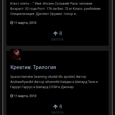
И вот опять -.-" Имя: Иоганн Сольвейг Раса: человек
Возраст: 32 года Рост: 176 см Вес: 72 кг Класс: разбойник
Специализация: Дуэлянт Оружие: топор и...
11 марта, 2013
8
БАЛЛОВ
Креатив: Трилогия
Space Hamster (warning citadel dlc spoiler) Автор
AndrewRyanArt Автор silvermittt Кайден и Шепард Тали и
Гаррус Гаррус и Шепард СУЗИ и Джокер
11 марта, 2013
8
БАЛЛОВ