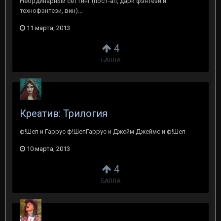
Неординарный сеттинг (пост-ап, дарк фэнтези и
технофэнтези, вин)...
11 марта, 2013
4
БАЛЛА
Креатив: Трилогия
ф!Шеп и Гаррус ф!ШепГаррус и Джейм Джеймс и ф!Шеп
10 марта, 2013
4
БАЛЛА