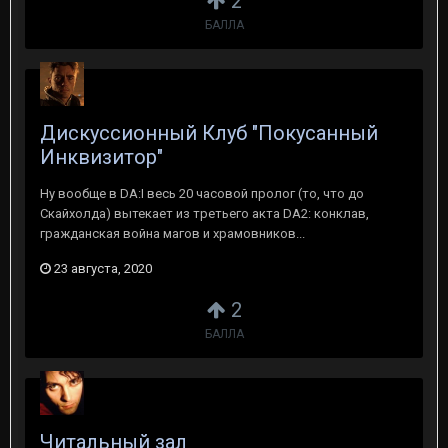
2
БАЛЛА
Дискуссионный Клуб "Покусанный
Инквизитор"
Ну вообще в DA:I весь 20 часовой пролог (то, что до
Скайхолда) вытекает из третьего акта DA2: конклав,
гражданская война магов и храмовников...
23 августа, 2020
2
БАЛЛА
Читальный зал